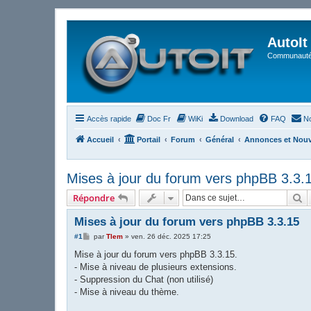
AutoIt
Communauté 
Accès rapide
Doc Fr
WiKi
Download
FAQ
No
Accueil
Portail
Forum
Général
Annonces et Nou
Mises à jour du forum vers phpBB 3.3.
R
Répondre
Mises à jour du forum vers phpBB 3.3.15
M
#1
par
Tlem
»
ven. 26 déc. 2025 17:25
e
s
Mise à jour du forum vers phpBB 3.3.15.
s
- Mise à niveau de plusieurs extensions.
a
g
- Suppression du Chat (non utilisé)
e
- Mise à niveau du thème.