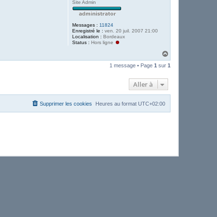
Site Admin
Messages :
11824
Enregistré le :
ven. 20 juil. 2007 21:00
Localisation :
Bordeaux
Status :
Hors ligne
H
a
1 message • Page
1
sur
1
u
t
Aller à
Supprimer les cookies
Heures au format
UTC+02:00