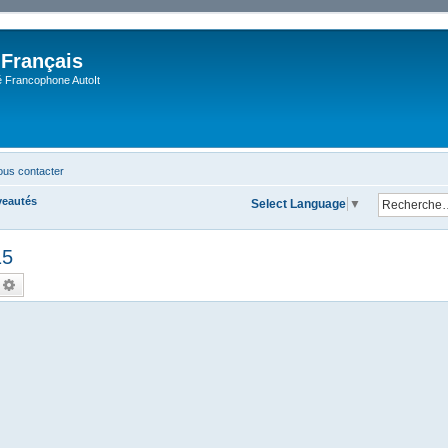
 Français
Francophone AutoIt
us contacter
veautés
Select Language
▼
15
echercher
Recherche avancée