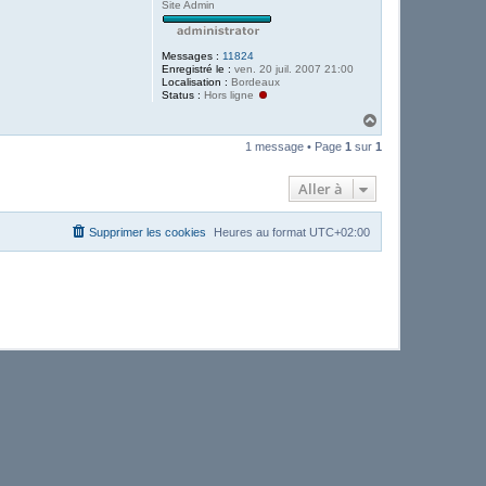
Site Admin
Messages :
11824
Enregistré le :
ven. 20 juil. 2007 21:00
Localisation :
Bordeaux
Status :
Hors ligne
H
a
1 message • Page
1
sur
1
u
t
Aller à
Supprimer les cookies
Heures au format
UTC+02:00