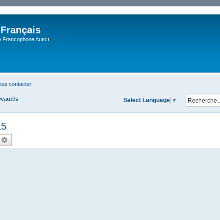
 Français
Francophone AutoIt
us contacter
veautés
Select Language
▼
15
echercher
Recherche avancée