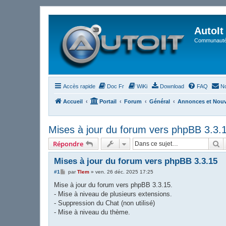
AutoIt
Communauté 
Accès rapide
Doc Fr
WiKi
Download
FAQ
No
Accueil
Portail
Forum
Général
Annonces et Nou
Mises à jour du forum vers phpBB 3.3.
R
Répondre
Mises à jour du forum vers phpBB 3.3.15
M
#1
par
Tlem
»
ven. 26 déc. 2025 17:25
e
s
Mise à jour du forum vers phpBB 3.3.15.
s
- Mise à niveau de plusieurs extensions.
a
g
- Suppression du Chat (non utilisé)
e
- Mise à niveau du thème.