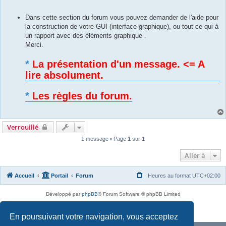
g
e
Dans cette section du forum vous pouvez demander de l'aide pour
la construction de votre GUI (interface graphique), ou tout ce qui à
un rapport avec des éléments graphique .
Merci.
*
La présentation d'un message. <= A
lire absolument.
*
Les règles du forum.
Verrouillé
1 message • Page
1
sur
1
Aller à
Accueil
Portail
Forum
Heures au format
UTC+02:00
Développé par
phpBB
® Forum Software © phpBB Limited
Traduit par
phpBB-fr.com
Confidentialité
|
Conditions
En poursuivant votre navigation, vous acceptez