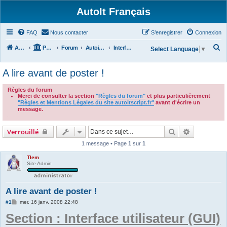
AutoIt Français
FAQ
Nous contacter
S’enregistrer
Connexion
R
Accueil
Portail
Forum
Autoit v3
Interface Graphique Utilisateur (GUI)
Select Language
▼
e
A lire avant de poster !
c
h
Règles du forum
Merci de consulter la section
"Règles du forum"
et plus particulièrement
e
"Règles et Mentions Légales du site autoitscript.fr"
avant d'écrire un
r
message.
.
c
Rechercher
Recherche 
Verrouillé
h
1 message • Page
1
sur
1
e
r
Tlem
Site Admin
A lire avant de poster !
M
#1
mer. 16 janv. 2008 22:48
e
Section : Interface utilisateur (GUI)
s
s
a