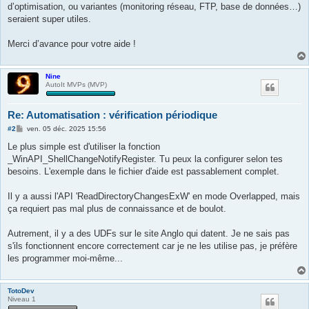
d’optimisation, ou variantes (monitoring réseau, FTP, base de données…)
seraient super utiles.
Merci d’avance pour votre aide !
Nine
AutoIt MVPs (MVP)
Re: Automatisation : vérification périodique
M
#2
ven. 05 déc. 2025 15:56
e
s
Le plus simple est d'utiliser la fonction
s
_WinAPI_ShellChangeNotifyRegister. Tu peux la configurer selon tes
a
g
besoins. L'exemple dans le fichier d'aide est passablement complet.
e
Il y a aussi l'API 'ReadDirectoryChangesExW' en mode Overlapped, mais
ça requiert pas mal plus de connaissance et de boulot.
Autrement, il y a des UDFs sur le site Anglo qui datent. Je ne sais pas
s'ils fonctionnent encore correctement car je ne les utilise pas, je préfère
les programmer moi-même...
TotoDev
Niveau 1