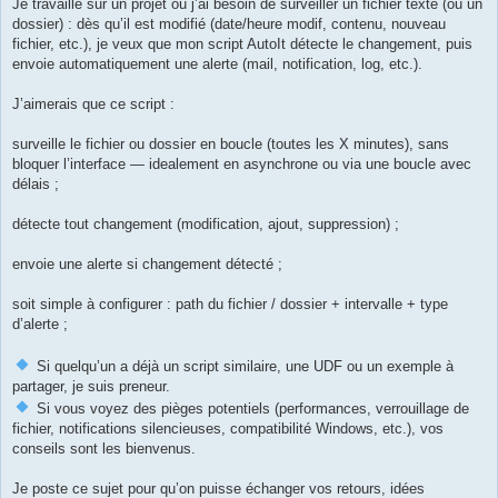
g
Je travaille sur un projet où j’ai besoin de surveiller un fichier texte (ou un
e
dossier) : dès qu’il est modifié (date/heure modif, contenu, nouveau
fichier, etc.), je veux que mon script AutoIt détecte le changement, puis
envoie automatiquement une alerte (mail, notification, log, etc.).
J’aimerais que ce script :
surveille le fichier ou dossier en boucle (toutes les X minutes), sans
bloquer l’interface — idealement en asynchrone ou via une boucle avec
délais ;
détecte tout changement (modification, ajout, suppression) ;
envoie une alerte si changement détecté ;
soit simple à configurer : path du fichier / dossier + intervalle + type
d’alerte ;
Si quelqu’un a déjà un script similaire, une UDF ou un exemple à
partager, je suis preneur.
Si vous voyez des pièges potentiels (performances, verrouillage de
fichier, notifications silencieuses, compatibilité Windows, etc.), vos
conseils sont les bienvenus.
Je poste ce sujet pour qu’on puisse échanger vos retours, idées