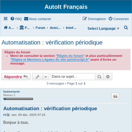
AutoIt Français
FAQ
Nous contacter
S’enregistrer
Connexion
R
Accueil
Portail
Forum
Autoit v3
Interface Graphique Utilisateur (GUI)
Select Language
▼
e
Automatisation : vérification périodique
c
h
Règles du forum
Merci de consulter la section
"Règles du forum"
et plus particulièrement
e
"Règles et Mentions Légales du site autoitscript.fr"
avant d'écrire un
r
message.
.
c
Rechercher
Recherche 
Répondre
h
3 messages • Page
1
sur
1
e
r
louiseravot
Niveau 2
Automatisation : vérification périodique
M
#1
ven. 05 déc. 2025 07:15
e
s
Bonjour à tous,
s
a