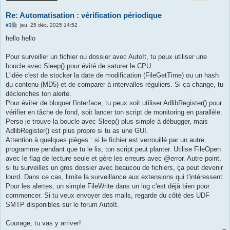
Re: Automatisation : vérification périodique
M
#3
jeu. 25 déc. 2025 14:52
e
s
hello hello
s
a
g
Pour surveiller un fichier ou dossier avec AutoIt, tu peux utiliser une
e
boucle avec Sleep() pour évité de saturer le CPU.
L'idée c'est de stocker la date de modification (FileGetTime) ou un hash
du contenu (MD5) et de comparer à intervalles réguliers. Si ça change, tu
déclenches ton alerte.
Pour éviter de bloquer l'interface, tu peux soit utiliser AdlibRegister() pour
vérifier en tâche de fond, soit lancer ton script de monitoring en parallèle.
Perso je trouve la boucle avec Sleep() plus simple à débugger, mais
AdlibRegister() est plus propre si tu as une GUI.
Attention à quelques pièges : si le fichier est verrouillé par un autre
programme pendant que tu le lis, ton script peut planter. Utilise FileOpen
avec le flag de lecture seule et gère les erreurs avec @error. Autre point,
si tu surveilles un gros dossier avec beaucou de fichiers, ça peut devenir
lourd. Dans ce cas, limite la surveillance aux extensions qui t'intéressent.
Pour les alertes, un simple FileWrite dans un log c'est déjà bien pour
commencer. Si tu veux envoyer des mails, regarde du côté des UDF
SMTP disponibles sur le forum AutoIt.
Courage, tu vas y arriver!