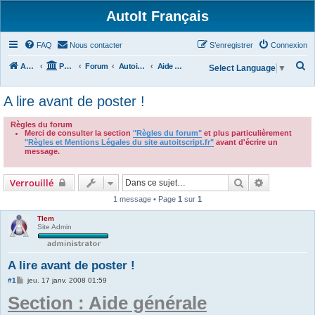
AutoIt Français
FAQ
Nous contacter
S’enregistrer
Connexion
R
Accueil
Portail
Forum
Autoit v3
Aide Générale
Select Language
▼
e
A lire avant de poster !
c
h
Règles du forum
Merci de consulter la section
"Règles du forum"
et plus particulièrement
e
"Règles et Mentions Légales du site autoitscript.fr"
avant d'écrire un
r
message.
.
c
Rechercher
Recherche 
Verrouillé
h
1 message • Page
1
sur
1
e
r
Tlem
Site Admin
A lire avant de poster !
M
#1
jeu. 17 janv. 2008 01:59
e
Section : Aide générale
s
s
a