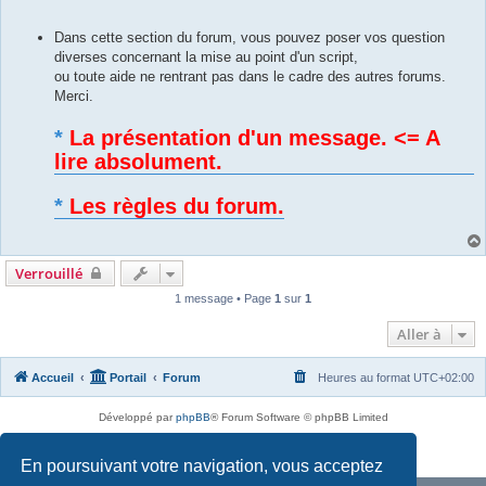
g
e
Dans cette section du forum, vous pouvez poser vos question
diverses concernant la mise au point d'un script,
ou toute aide ne rentrant pas dans le cadre des autres forums.
Merci.
*
La présentation d'un message. <= A
lire absolument.
*
Les règles du forum.
Verrouillé
1 message • Page
1
sur
1
Aller à
Accueil
Portail
Forum
Heures au format
UTC+02:00
Développé par
phpBB
® Forum Software © phpBB Limited
Traduit par
phpBB-fr.com
Confidentialité
|
Conditions
En poursuivant votre navigation, vous acceptez