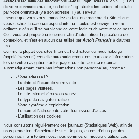
Français
recueille des informations (e-mail, login, adresse MSN ...). Lors
de votre connexion au site, un fichier "log" stocke les actions effectuées
par votre ordinateur (via son adresse IP) au serveur.
Lorsque que vous vous connectez en tant que membre du Site et que
vous cochez la case correspondante, un cookie est envoyé à votre
ordinateur afin qu'il se souvienne de votre login et de votre mot de passe.
Ceci vous est proposé uniquement afin d'automatiser la procédure de
connexion, et n'est en aucun cas utilisé par
AutoIt Français
à d'autres
fins.
Comme la plupart des sites Internet, l´ordinateur qui nous héberge
(appelé "serveur") recueille automatiquement des journaux d´informations
lors de votre navigation sur les pages du site. Celui-ci reconnait
automatiquement certaines informations non personnelles, comme :
- Votre adresse IP.
- La date et l´heure de votre visite.
- Les pages visitées.
- Le site Internet d´où vous venez.
- Le type de navigateur utilisé.
- Votre système d´exploitation.
- Le nom et l´adresse de votre fournisseur d´accès
- L'utilisation des cookies
Nous consultons régulièrement ces journaux (Statistiques Web), afin de
nous permettent d´améliorer le site. De plus, en cas d´abus par des
personnes mal intentionnées, nous sommes en mesure d´utiliser ces