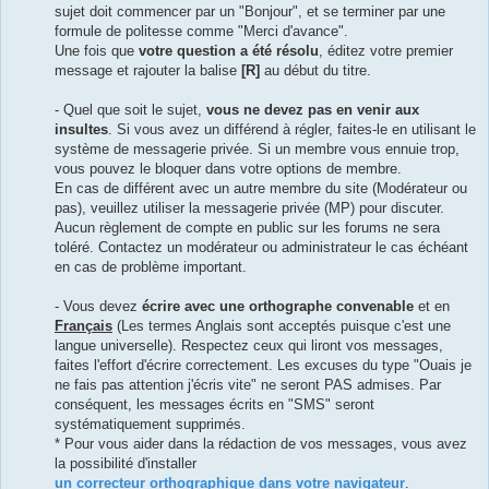
sujet doit commencer par un "Bonjour", et se terminer par une
formule de politesse comme "Merci d'avance".
Une fois que
votre question a été résolu
, éditez votre premier
message et rajouter la balise
[R]
au début du titre.
- Quel que soit le sujet,
vous ne devez pas en venir aux
insultes
. Si vous avez un différend à régler, faites-le en utilisant le
système de messagerie privée. Si un membre vous ennuie trop,
vous pouvez le bloquer dans votre options de membre.
En cas de différent avec un autre membre du site (Modérateur ou
pas), veuillez utiliser la messagerie privée (MP) pour discuter.
Aucun règlement de compte en public sur les forums ne sera
toléré. Contactez un modérateur ou administrateur le cas échéant
en cas de problème important.
- Vous devez
écrire avec une orthographe convenable
et en
Français
(Les termes Anglais sont acceptés puisque c'est une
langue universelle). Respectez ceux qui liront vos messages,
faites l'effort d'écrire correctement. Les excuses du type "Ouais je
ne fais pas attention j'écris vite" ne seront PAS admises. Par
conséquent, les messages écrits en "SMS" seront
systématiquement supprimés.
* Pour vous aider dans la rédaction de vos messages, vous avez
la possibilité d'installer
un correcteur orthographique dans votre navigateur
.