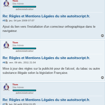
Tlem
Site Admin
Re: Règles et Mentions Légales du site autoitscript.fr.
M
#5
jeu. 04 juin 2009 07:07
e
s
Ajout du lien vers l'installation d'un correcteur orthographique dans le
s
navigateur.
a
g
e
Tlem
Site Admin
Re: Règles et Mentions Légales du site autoitscript.fr.
M
#6
ven. 09 déc. 2011 21:04
e
s
Mise à jour des règles sur la publicité pour de l'alcool, du tabac ou autre
s
substance illégale selon la législation Française.
a
g
e
Tlem
Site Admin
Re: Règles et Mentions Légales du site autoitscript.fr.
M
#7
lun. 04 août 2014 01:05