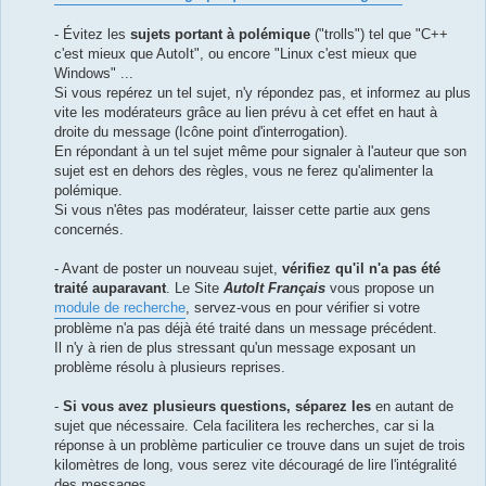
- Évitez les
sujets portant à polémique
("trolls") tel que "C++
c'est mieux que AutoIt", ou encore "Linux c'est mieux que
Windows" ...
Si vous repérez un tel sujet, n'y répondez pas, et informez au plus
vite les modérateurs grâce au lien prévu à cet effet en haut à
droite du message (Icône point d'interrogation).
En répondant à un tel sujet même pour signaler à l'auteur que son
sujet est en dehors des règles, vous ne ferez qu'alimenter la
polémique.
Si vous n'êtes pas modérateur, laisser cette partie aux gens
concernés.
- Avant de poster un nouveau sujet,
vérifiez qu'il n'a pas été
traité auparavant
. Le Site
AutoIt Français
vous propose un
module de recherche
, servez-vous en pour vérifier si votre
problème n'a pas déjà été traité dans un message précédent.
Il n'y à rien de plus stressant qu'un message exposant un
problème résolu à plusieurs reprises.
-
Si vous avez plusieurs questions, séparez les
en autant de
sujet que nécessaire. Cela facilitera les recherches, car si la
réponse à un problème particulier ce trouve dans un sujet de trois
kilomètres de long, vous serez vite découragé de lire l'intégralité
des messages.