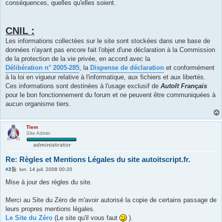
conséquences, quelles qu'elles soient.
CNIL :
Les informations collectées sur le site sont stockées dans une base de
données n'ayant pas encore fait l'objet d'une déclaration à la Commission
de la protection de la vie privée, en accord avec la
Délibération n° 2005-285
, la
Dispense de déclaration
et conformément
à la loi en vigueur relative à l'informatique, aux fichiers et aux libertés.
Ces informations sont destinées à l'usage exclusif de
AutoIt Français
pour le bon fonctionnement du forum et ne peuvent être communiquées à
aucun organisme tiers.
Tlem
Site Admin
Re: Règles et Mentions Légales du site autoitscript.fr.
M
#2
lun. 14 juil. 2008 00:20
e
s
Mise à jour des règles du site.
s
a
g
Merci au Site du Zéro de m'avoir autorisé la copie de certains passage de
e
leurs propres mentions légales.
Le Site du Zéro
(Le site qu'il vous faut
).