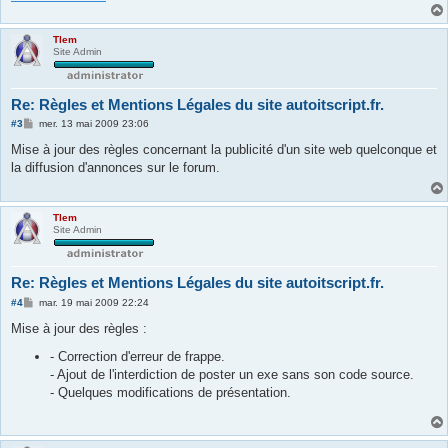
Tlem
Site Admin
Re: Règles et Mentions Légales du site autoitscript.fr.
M
#3
mer. 13 mai 2009 23:06
e
s
Mise à jour des règles concernant la publicité d'un site web quelconque et
s
la diffusion d'annonces sur le forum.
a
g
e
Tlem
Site Admin
Re: Règles et Mentions Légales du site autoitscript.fr.
M
#4
mar. 19 mai 2009 22:24
e
s
Mise à jour des règles :
s
a
- Correction d'erreur de frappe.
g
- Ajout de l'interdiction de poster un exe sans son code source.
e
- Quelques modifications de présentation.