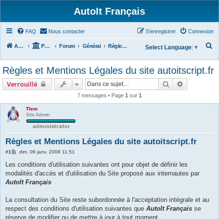
AutoIt Français
FAQ
Nous contacter
S’enregistrer
Connexion
R
Accueil
Portail
Forum
Général
Règles du Forum
Select Language
▼
e
Règles et Mentions Légales du site autoitscript.fr
c
h
Rechercher
Recherche 
Verrouillé
e
7 messages • Page
1
sur
1
r
Tlem
Site Admin
c
h
e
Règles et Mentions Légales du site autoitscript.fr
r
M
#1
dim. 06 janv. 2008 11:51
e
s
Les conditions d'utilisation suivantes ont pour objet de définir les
s
modalités d'accès et d'utilisation du Site proposé aux internautes par
a
g
AutoIt Français
e
La consultation du Site reste subordonnée à l'acceptation intégrale et au
respect des conditions d'utilisation suivantes que
AutoIt Français
se
réserve de modifier ou de mettre à jour à tout moment.