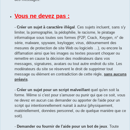
.
Vous ne devez pas :
-
Créer un sujet à caractère illégal
. Ces sujets incluent, sans s'y
limiter, la pornographie, la pédophilie, le racisme, le piratage
informatique sous toutes ses formes (P2P, Crack, Keygen, n° de
série, malware, spyware, keylogger, virus, détournement des
mesures de protection de site Web ou logiciels ...), ou encore la
diffamation ainsi que les images ou textes pouvant choquer ou
remettre en cause la décision des modérateurs dans vos
messages, signatures, avatars ou tout autre endroit du site. Les
modérateurs du site se réservent le droit de supprimer tout
message ou élément en contradiction de cette règle,
sans aucuns
préavis
.
-
Créer un sujet pour un script malveillant
quel qu'en soit la
forme. Même si c'est pour s'amuser ou punir qui que ce soit, vous
ne devez en aucun cas demander ou apporter de l'aide pour un
script qui intentionnellement nuirait à autrui (physiquement,
matériellement, données personnel, ou de quelque manière que ce
soit).
-
Demander ou fournir de l'aide pour un bot de jeux
. Toute