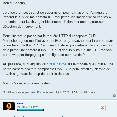
s
Bonjour à tous,
s
a
g
Je bricole un petit script de supervision pour la maison et j'aimerais y
e
intégrer le flux de ma caméra IP : récupérer une image fixe toutes les X
secondes pour l'archiver, et idéalement déclencher une capture sur
détection de mouvement.
Pour l'instant je passe par la requête HTTP du snapshot (l'URL
/snapshot.cgi du modèle) avec InetGet, et ça marche pour la photo, mais
je sèche sur le flux RTSP en direct. Est-ce que certains d'entre vous ont
déjà piloté une caméra (ONVIF/RTSP) depuis AutoIt ? Une UDF maison,
ou un wrapper ffmpeg appelé en ligne de commande ?
Au passage, si quelqu'un veut
plus d'infos
sur le modèle que j'utilise (une
petite caméra discrète compatible ONVIF), je peux détailler, histoire de
savoir si ça vaut le coup de partir là-dessus.
Merci d'avance pour vos pistes.
Modifié en dernier par
JulienRoche
le mer. 17 juin 2026 12:59, modifié 1 fois.
Nine
AutoIt MVPs (MVP)