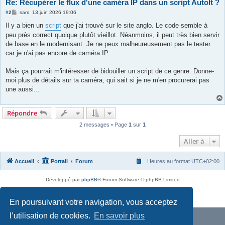
Re: Récupérer le flux d'une caméra IP dans un script AutoIt ?
M
#2
sam. 13 juin 2026 19:06
e
s
Il y a bien un
script
que j'ai trouvé sur le site anglo. Le code semble à
s
peu près correct quoique plutôt vieillot. Néanmoins, il peut très bien servir
a
g
de base en le modernisant. Je ne peux malheureusement pas le tester
e
car je n'ai pas encore de caméra IP.
Mais ça pourrait m'intéresser de bidouiller un script de ce genre. Donne-
moi plus de détails sur ta caméra, qui sait si je ne m'en procurerai pas
une aussi...
Répondre
2 messages • Page
1
sur
1
Aller à
Accueil
Portail
Forum
Heures au format
UTC+02:00
Développé par
phpBB
® Forum Software © phpBB Limited
Traduit par
phpBB-fr.com
Confidentialité
|
Conditions
En poursuivant votre navigation, vous acceptez
l’utilisation de cookies.
En savoir plus