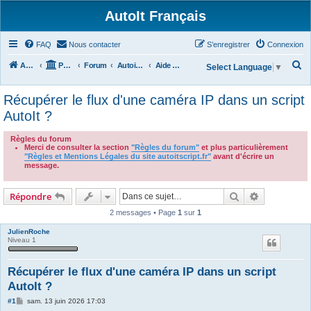
AutoIt Français
FAQ
Nous contacter
S’enregistrer
Connexion
R
Accueil
Portail
Forum
Autoit v3
Aide Générale
Select Language
▼
e
Récupérer le flux d'une caméra IP dans un script
c
AutoIt ?
h
e
Règles du forum
Merci de consulter la section
"Règles du forum"
et plus particulièrement
r
"Règles et Mentions Légales du site autoitscript.fr"
avant d'écrire un
c
message.
.
h
Rechercher
Recherche 
Répondre
e
2 messages • Page
1
sur
1
r
JulienRoche
Niveau 1
Récupérer le flux d'une caméra IP dans un script
AutoIt ?
M
#1
sam. 13 juin 2026 17:03
e