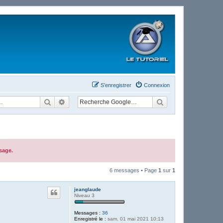
S’enregistrer
Connexion
Rechercher
Recherche avancée
sage.
6 messages • Page
1
sur
1
jeanglaude
Niveau 3
Messages :
36
Enregistré le :
sam. 01 mai 2021 10:13