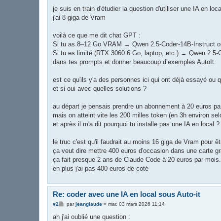
a
g
je suis en train d'étudier la question d'utiliser une IA en lo
e
j'ai 8 giga de Vram
voilà ce que me dit chat GPT :
Si tu as 8–12 Go VRAM → Qwen 2.5-Coder-14B-Instruct ou
Si tu es limité (RTX 3060 6 Go, laptop, etc.) → Qwen 2.5-Co
dans tes prompts et donner beaucoup d’exemples AutoIt.
est ce qu'ils y'a des personnes ici qui ont déjà essayé ou q
et si oui avec quelles solutions ?
au départ je pensais prendre un abonnement à 20 euros p
mais on atteint vite les 200 milles token (en 3h environ se
et après il m'a dit pourquoi tu installe pas une IA en local ?
le truc c'est qu'il faudrait au moins 16 giga de Vram pour ê
ça veut dire mettre 400 euros d'occasion dans une carte g
ça fait presque 2 ans de Claude Code à 20 euros par mois.
en plus j'ai pas 400 euros de coté
Re: coder avec une IA en local sous Auto-it
M
#2
par
jeanglaude
»
mar. 03 mars 2026 11:14
e
s
ah j'ai oublié une question :