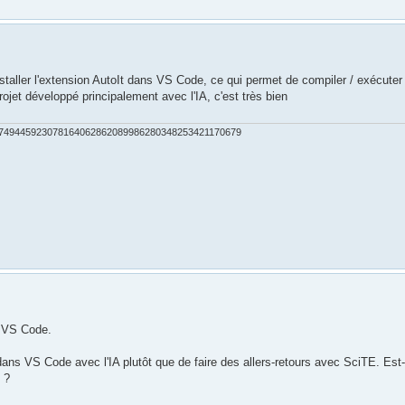
nstaller l'extension AutoIt dans VS Code, ce qui permet de compiler / exécuter
jet développé principalement avec l'IA, c'est très bien
749445923078164062862089986280348253421170679
ur VS Code.
dans VS Code avec l'IA plutôt que de faire des allers-retours avec SciTE. Est
 ?