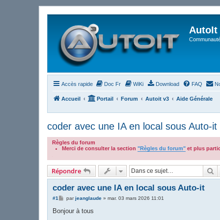
AutoIt
Communauté 
Accès rapide
Doc Fr
WiKi
Download
FAQ
No
Accueil
Portail
Forum
Autoit v3
Aide Générale
coder avec une IA en local sous Auto-it
Règles du forum
Merci de consulter la section
"Règles du forum"
et plus part
.
R
Répondre
coder avec une IA en local sous Auto-it
M
#1
par
jeanglaude
»
mar. 03 mars 2026 11:01
e
s
Bonjour à tous
s