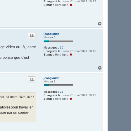
Enregistré le :
sam. 01 mai 2021 10:13
Status :
Hors ligne
H
a
u
jeanglaude
t
Niveau 3
ge video ou IA, carte
Messages :
36
Enregistré le :
sam. 01 mai 2021 10:13
Status :
Hors ligne
e pense que c'est
H
a
u
jeanglaude
t
Niveau 3
Messages :
36
Enregistré le :
sam. 01 mai 2021 10:13
mar. 31 mars 2026 16:47
Status :
Hors ligne
tible) pour travailler
ser par un copier-