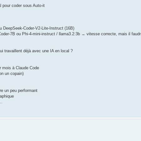
cal pour coder sous Auto-it
 DeepSeek-Coder-V2-Lite-Instruct (16B)
der-7B ou Phi-4-mini-instruct / llama3.2:3b → vitesse correcte, mais il faudra
ui travaillent déjà avec une IA en local ?
ar mois à Claude Code
lon un copain)
tre un peu performant
raphique
..