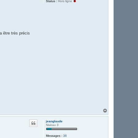
Status :
Hors ligne
 être très précis
H
a
u
jeanglaude
t
Niveau 3
Messages :
36