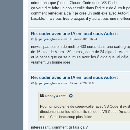
s
admettons que j'utilise Claude Code sous VS Code
a
g
ça veut dire faire un copier collé dans l'éditeur de Auto it 
e
comment remédier à ça ? je crée un petit exe avec Auto-it po
faisable, mais pas très pratique, il y aurait pas une meilleu
Re: coder avec une IA en local sous Auto-it
M
#3
par
jeanglaude
»
mar. 03 mars 2026 16:24
e
s
news : pas besoin de mettre 400 euros dans une carte grap
s
de 16 giga de Vram : 80 euros ; carte de 24 giga de Vram 
a
g
et je pense que ça se cumule avec les 8 giga que j'ai déj
e
vraiment un bonne idée
Re: coder avec une IA en local sous Auto-it
M
#4
par
jeanglaude
»
mar. 07 avr. 2026 08:05
e
s
s
Roony
a écrit :
a
g
e
Pour ton problème de copier-coller avec VS Code, il existe
directement sur les mêmes fichiers que VS Code. Du coup
coller. C’est beaucoup plus fluide.
intéréssant, comment tu fais ça ?