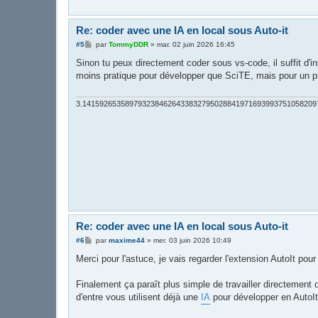
Re: coder avec une IA en local sous Auto-it
M
#5
par
TommyDDR
»
mar. 02 juin 2026 16:45
e
s
Sinon tu peux directement coder sous vs-code, il suffit d'i
s
moins pratique pour développer que SciTE, mais pour un pro
a
g
e
3.1415926535897932384626433832795028841971693993751058209
Re: coder avec une IA en local sous Auto-it
M
#6
par
maxime44
»
mer. 03 juin 2026 10:49
e
s
Merci pour l'astuce, je vais regarder l'extension AutoIt po
s
a
g
Finalement ça paraît plus simple de travailler directement 
e
d'entre vous utilisent déjà une
IA
pour développer en AutoIt