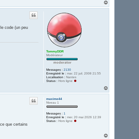
H
a
u
t
 le code (un peu
TommyDDR
Modérateur
Messages :
2130
Enregistré le :
mar. 22 juil. 2008 21:55
Localisation :
Nantes
Status :
Hors ligne
H
a
u
maxime44
t
Niveau 1
Messages :
1
Enregistré le :
mer. 20 mai 2026 12:39
Status :
Hors ligne
-ce que certains
H