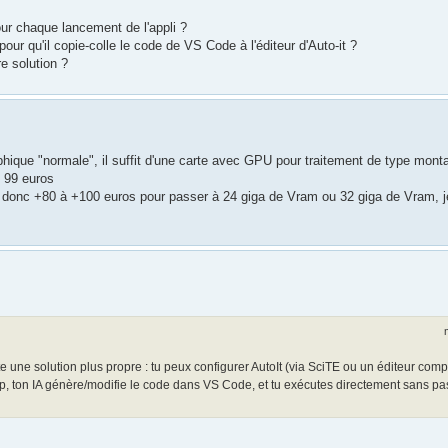
pour chaque lancement de l'appli ?
ur qu'il copie-colle le code de VS Code à l'éditeur d'Auto-it ?
re solution ?
hique "normale", il suffit d'une carte avec GPU pour traitement de type monta
: 99 euros
à, donc +80 à +100 euros pour passer à 24 giga de Vram ou 32 giga de Vram, j
 une solution plus propre : tu peux configurer AutoIt (via SciTE ou un éditeur compa
, ton IA génère/modifie le code dans VS Code, et tu exécutes directement sans pas