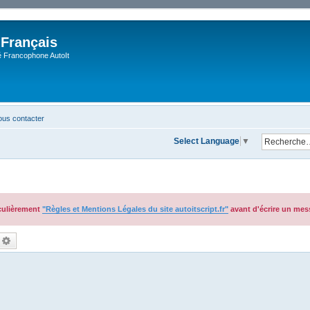
 Français
Francophone AutoIt
us contacter
Select Language
▼
iculièrement
"Règles et Mentions Légales du site autoitscript.fr"
avant d'écrire un mes
echercher
Recherche avancée