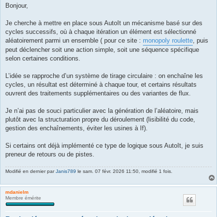
s
Bonjour,
s
a
g
Je cherche à mettre en place sous AutoIt un mécanisme basé sur des
e
cycles successifs, où à chaque itération un élément est sélectionné
aléatoirement parmi un ensemble ( pour ce site :
monopoly roulette
, puis
peut déclencher soit une action simple, soit une séquence spécifique
selon certaines conditions.
L’idée se rapproche d’un système de tirage circulaire : on enchaîne les
cycles, un résultat est déterminé à chaque tour, et certains résultats
ouvrent des traitements supplémentaires ou des variantes de flux.
Je n’ai pas de souci particulier avec la génération de l’aléatoire, mais
plutôt avec la structuration propre du déroulement (lisibilité du code,
gestion des enchaînements, éviter les usines à If).
Si certains ont déjà implémenté ce type de logique sous AutoIt, je suis
preneur de retours ou de pistes.
Modifié en dernier par
Janis789
le sam. 07 févr. 2026 11:50, modifié 1 fois.
mdanielm
Membre émérite