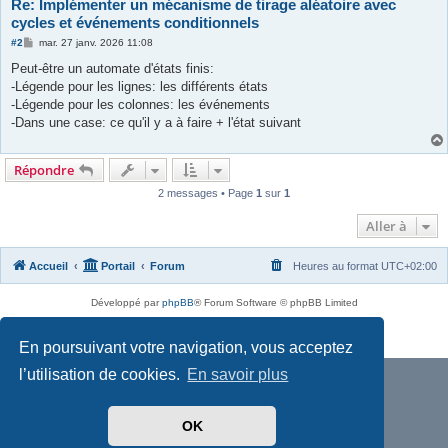
Re: Implémenter un mécanisme de tirage aléatoire avec
cycles et événements conditionnels
M
#2
mar. 27 janv. 2026 11:08
e
s
Peut-être un automate d'états finis:
s
-Légende pour les lignes: les différents états
a
g
-Légende pour les colonnes: les événements
e
-Dans une case: ce qu'il y a à faire + l'état suivant
Répondre
2 messages • Page
1
sur
1
Aller à
Accueil
Portail
Forum
Heures au format
UTC+02:00
Développé par
phpBB
® Forum Software © phpBB Limited
Traduit par
phpBB-fr.com
Confidentialité
|
Conditions
En poursuivant votre navigation, vous acceptez
l’utilisation de cookies.
En savoir plus
OK