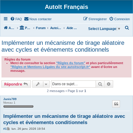
AutoIt Français
FAQ
Nous contacter
S’enregistrer
Connexion
R
Accueil
Portail
Forum
Autoit v3
Aide Générale
Select Language
▼
e
Implémenter un mécanisme de tirage aléatoire
c
avec cycles et événements conditionnels
h
e
Règles du forum
Merci de consulter la section
"Règles du forum"
et plus particulièrement
r
"Règles et Mentions Légales du site autoitscript.fr"
avant d'écrire un
c
message.
.
h
Rechercher
Recherche 
Répondre
e
2 messages • Page
1
sur
1
r
Janis789
Niveau 1
Implémenter un mécanisme de tirage aléatoire avec
cycles et événements conditionnels
M
#1
lun. 26 janv. 2026 19:54
e