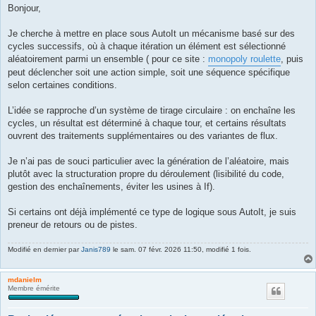
s
Bonjour,
s
a
g
Je cherche à mettre en place sous AutoIt un mécanisme basé sur des
e
cycles successifs, où à chaque itération un élément est sélectionné
aléatoirement parmi un ensemble ( pour ce site :
monopoly roulette
, puis
peut déclencher soit une action simple, soit une séquence spécifique
selon certaines conditions.
L’idée se rapproche d’un système de tirage circulaire : on enchaîne les
cycles, un résultat est déterminé à chaque tour, et certains résultats
ouvrent des traitements supplémentaires ou des variantes de flux.
Je n’ai pas de souci particulier avec la génération de l’aléatoire, mais
plutôt avec la structuration propre du déroulement (lisibilité du code,
gestion des enchaînements, éviter les usines à If).
Si certains ont déjà implémenté ce type de logique sous AutoIt, je suis
preneur de retours ou de pistes.
Modifié en dernier par
Janis789
le sam. 07 févr. 2026 11:50, modifié 1 fois.
mdanielm
Membre émérite