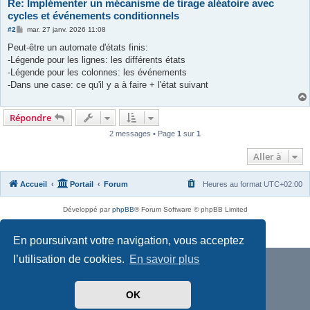
Re: Implémenter un mécanisme de tirage aléatoire avec
cycles et événements conditionnels
M
#2
mar. 27 janv. 2026 11:08
e
s
Peut-être un automate d'états finis:
s
-Légende pour les lignes: les différents états
a
g
-Légende pour les colonnes: les événements
e
-Dans une case: ce qu'il y a à faire + l'état suivant
Répondre
2 messages • Page
1
sur
1
Aller à
Accueil
Portail
Forum
Heures au format
UTC+02:00
Développé par
phpBB
® Forum Software © phpBB Limited
Traduit par
phpBB-fr.com
Confidentialité
|
Conditions
En poursuivant votre navigation, vous acceptez
l’utilisation de cookies.
En savoir plus
OK