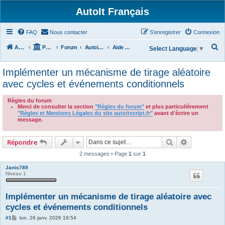
AutoIt Français
FAQ
Nous contacter
S’enregistrer
Connexion
R
Accueil
Portail
Forum
Autoit v3
Aide Générale
Select Language
▼
e
Implémenter un mécanisme de tirage aléatoire
c
avec cycles et événements conditionnels
h
e
Règles du forum
Merci de consulter la section
"Règles du forum"
et plus particulièrement
r
"Règles et Mentions Légales du site autoitscript.fr"
avant d'écrire un
c
message.
.
h
Rechercher
Recherche 
Répondre
e
2 messages • Page
1
sur
1
r
Janis789
Niveau 1
Implémenter un mécanisme de tirage aléatoire avec
cycles et événements conditionnels
M
#1
lun. 26 janv. 2026 19:54
e