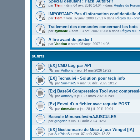
Spécial débutant : Pack_AutoIt-Fr
par
Tlem
»
dim. 04 avr. 2010 14:04
» dans
Règles du Forum
IMPORTANT: Pas d'information confidentielle d
par
Tlem
»
ven. 02 janv. 2009 12:51
» dans
Règles du Foru
Traitement des demandes concernant les bots
par
sylvanie
»
sam. 13 oct. 2007 16:08
» dans
Règles du F
A lire avant de poster !
par
Voodoo
»
sam. 08 sept. 2007 14:03
SUJETS
[EX] CMD Log par API
par
Anthony
»
jeu. 14 mai 2026 19:22
[EX] Techsuivi - Solution pour tech info
par
SurPriseS
»
mar. 30 déc. 2025 18:12
[Ex] Base64 Compression Tool avec compress
par
Anthony
»
jeu. 27 mars 2025 01:49
[Ex] Envoi d'un fichier avec requete POST
par
timmalos
»
jeu. 28 juil. 2011 10:04
Bascule Minuscules/mAJUSCULES
par
gregelec
»
lun. 12 août 2024 16:51
[EX] Gestionnaire de Mise à jour Winget [IA]
par
SurPriseS
»
mer. 07 août 2024 18:22