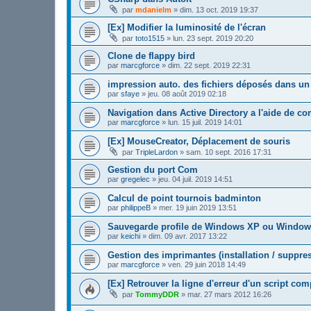
par
mdanielm
»
dim. 13 oct. 2019 19:37
[Ex] Modifier la luminosité de l'écran
par
toto1515
»
lun. 23 sept. 2019 20:20
Clone de flappy bird
par
marcgforce
»
dim. 22 sept. 2019 22:31
impression auto. des fichiers déposés dans un
par
sfaye
»
jeu. 08 août 2019 02:18
Navigation dans Active Directory a l'aide de 
par
marcgforce
»
lun. 15 juil. 2019 14:01
[Ex] MouseCreator, Déplacement de souris
par
TripleLardon
»
sam. 10 sept. 2016 17:31
Gestion du port Com
par
gregelec
»
jeu. 04 juil. 2019 14:51
Calcul de point tournois badminton
par
philippeB
»
mer. 19 juin 2019 13:51
Sauvegarde profile de Windows XP ou Windows
par
keichi
»
dim. 09 avr. 2017 13:22
Gestion des imprimantes (installation / suppre
par
marcgforce
»
ven. 29 juin 2018 14:49
[Ex] Retrouver la ligne d'erreur d'un script com
par
TommyDDR
»
mar. 27 mars 2012 16:26