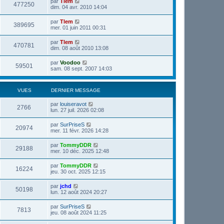
par
Tlem
477250
dim. 04 avr. 2010 14:04
par
Tlem
389695
mer. 01 juin 2011 00:31
par
Tlem
470781
dim. 08 août 2010 13:08
par
Voodoo
59501
sam. 08 sept. 2007 14:03
VUES
DERNIER MESSAGE
par
louiseravot
2766
lun. 27 juil. 2026 02:08
par
SurPriseS
20974
mer. 11 févr. 2026 14:28
par
TommyDDR
29188
mer. 10 déc. 2025 12:48
par
TommyDDR
16224
jeu. 30 oct. 2025 12:15
par
jchd
50198
lun. 12 août 2024 20:27
par
SurPriseS
7813
jeu. 08 août 2024 11:25