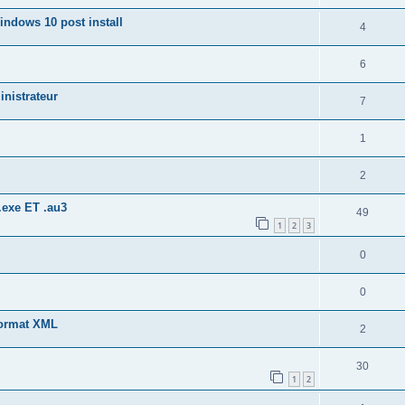
indows 10 post install
4
6
nistrateur
7
1
2
.exe ET .au3
49
1
2
3
0
0
format XML
2
30
1
2