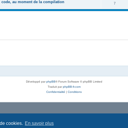
u code, au moment de la compilation
7
Développé par
phpBB
® Forum Software © phpBB Limited
Traduit par
phpBB-fr.com
Confidentialité
|
Conditions
 de cookies.
En savoir plus