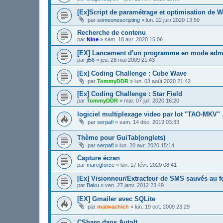
[Ex]Script de paramétrage et optimisation de W
par
someonescripting
»
lun. 22 juin 2020 13:59
Recherche de contenu
par
Nine
»
sam. 18 avr. 2020 15:06
[EX] Lancement d'un programme en mode admi
par
jl56
»
jeu. 28 mai 2009 21:43
[Ex] Coding Challenge : Cube Wave
par
TommyDDR
»
lun. 03 août 2020 21:42
[Ex] Coding Challenge : Star Field
par
TommyDDR
»
mar. 07 juil. 2020 16:20
logiciel multiplexage video par lot "TAO-MKV" 
par
serpafi
»
sam. 14 déc. 2019 03:33
Thème pour GuiTab(onglets)
par
serpafi
»
lun. 20 avr. 2020 15:14
Capture écran
par
marcgforce
»
lun. 17 févr. 2020 08:41
[Ex] Visionneur/Extracteur de SMS sauvés au 
par
Baku
»
ven. 27 janv. 2012 23:49
[EX] Gmailer avec SQLite
par
matwachich
»
lun. 19 oct. 2009 23:29
CSharp dans AutoIt