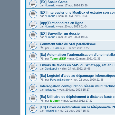
[EX] Snake Game
par
Numeric
»
mer. 17 avr. 2024 23:36
[EX] Intercepter une MsgBox et extraire son co
par
Numeric
»
sam. 06 avr. 2024 18:30
[App]Dictionnaires en ligne
par
Numeric
»
ven. 20 oct. 2023 01:04
[EX] Surveiller un dossier
par
Numeric
»
mar. 31 oct. 2023 19:56
Comment faire du vrai parallèlisme
par
JPCare
»
jeu. 06 avr. 2023 17:21
[Ex] Automatiser l'automatisation d'une installa
par
TommyDDR
»
mar. 02 mars 2021 01:35
Envois de textes en SMS ou WhatApp, etc en 
par
GuyLepoint
»
dim. 24 juil. 2022 16:48
[Ex] Logiciel d'aide au dépannage informatique
par
PaysanBarbare
»
mer. 02 sept. 2020 21:38
Interrogation configuration réseau multi techn
par
turistceto
»
ven. 20 janv. 2023 15:17
[Ex] Utilitaire de déploiement à distance basé 
par
jguinch
»
mer. 02 mai 2012 17:37
[Ex] Envoi de notification sur le téléphone/le P
par
mrjenkins
»
jeu. 21 sept. 2017 15:43