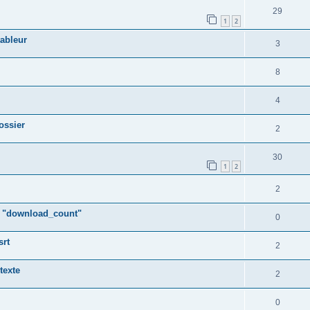
29
1
2
tableur
3
8
4
ossier
2
30
1
2
2
s "download_count"
0
srt
2
texte
2
0