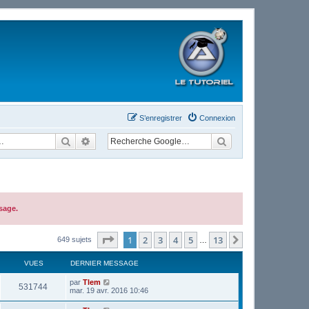
S’enregistrer
Connexion
Rechercher
Recherche avancée
sage.
Page
1
sur
13
1
2
3
4
5
13
Suivante
649 sujets
…
VUES
DERNIER MESSAGE
par
Tlem
531744
mar. 19 avr. 2016 10:46