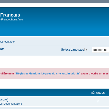
 Français
Francophone AutoIt
us contacter
ipts
Select Language
▼
iculièrement
"Règles et Mentions Légales du site autoitscript.fr"
avant d'écrire un mes
cher
cherche avancée
RÉPONSES
cours)
0
des Documentations