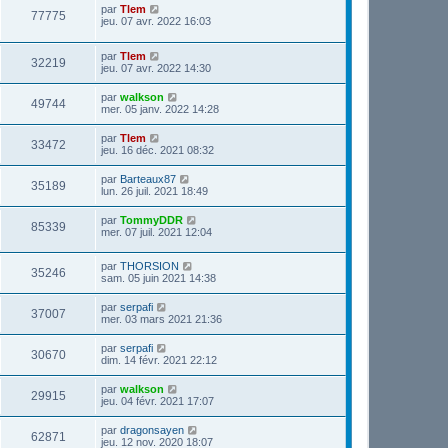
par
Tlem
77775
jeu. 07 avr. 2022 16:03
par
Tlem
32219
jeu. 07 avr. 2022 14:30
par
walkson
49744
mer. 05 janv. 2022 14:28
par
Tlem
33472
jeu. 16 déc. 2021 08:32
par
Barteaux87
35189
lun. 26 juil. 2021 18:49
par
TommyDDR
85339
mer. 07 juil. 2021 12:04
par
THORSION
35246
sam. 05 juin 2021 14:38
par
serpafi
37007
mer. 03 mars 2021 21:36
par
serpafi
30670
dim. 14 févr. 2021 22:12
par
walkson
29915
jeu. 04 févr. 2021 17:07
par
dragonsayen
62871
jeu. 12 nov. 2020 18:07