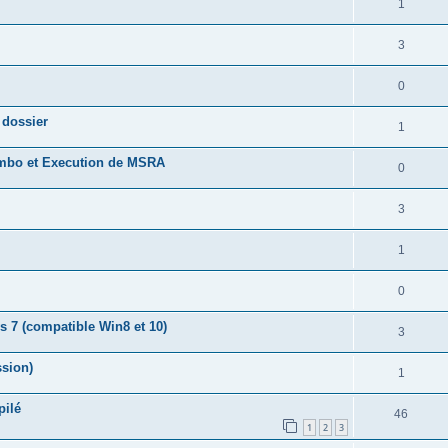
1
3
0
 dossier
1
combo et Execution de MSRA
0
3
1
0
 7 (compatible Win8 et 10)
3
ssion)
1
pilé
46
1
2
3