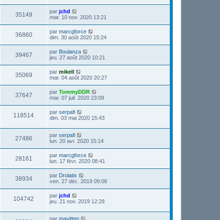
par
jchd
35149
mar. 10 nov. 2020 13:21
par
marcgforce
36860
dim. 30 août 2020 15:24
par
Boulanza
39467
jeu. 27 août 2020 10:21
par
mikell
35069
mar. 04 août 2020 20:27
par
TommyDDR
37647
mar. 07 juil. 2020 23:09
par
serpafi
118514
dim. 03 mai 2020 15:43
par
serpafi
27486
lun. 20 avr. 2020 15:14
par
marcgforce
28161
lun. 17 févr. 2020 08:41
par
Drolatix
38934
ven. 27 déc. 2019 09:08
par
jchd
104742
jeu. 21 nov. 2019 12:28
par
mavitten