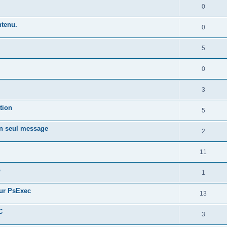
0
ntenu.
0
5
0
3
tion
5
un seul message
2
11
o
1
sur PsExec
13
C
3