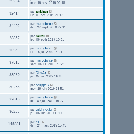
29234
mar. 19 nov. 2019 00:18
par
arrkhan
32414
lun. 07 oct. 2019 21:13
par
marcgforce
34492
dim. 22 sept. 2019 22:31
par
mikell
28867
jeu. 08 août 2019 16:31
par
marcgforce
28543
lun. 15 juil. 2019 14:01
par
marcgforce
37517
sam. 06 juil. 2019 21:23
par
DimVar
33580
jeu. 04 juil. 2019 16:15
par
philippeB
30256
mer. 19 juin 2019 13:51
par
marcgforce
32615
dim. 09 juin 2019 15:27
par
gabinhocity
30267
jeu. 06 juin 2019 11:17
par
Yle
145881
dim. 24 mars 2019 15:43