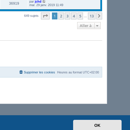
par
jchd
36919
mar. 29 janv. 2019 11:49
Page
1
sur
13
1
2
3
4
5
13
Suivante
649 sujets
…
Aller à
Supprimer les cookies
Heures au format
UTC+02:00
OK