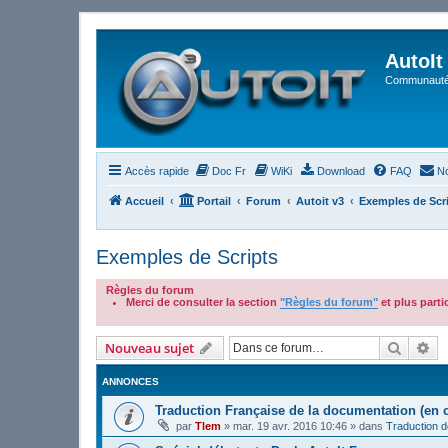
AutoIt
Communauté 
Accès rapide
Doc Fr
WiKi
Download
FAQ
No
Accueil
Portail
Forum
Autoit v3
Exemples de Scr
Exemples de Scripts
Règles du forum
Merci de consulter la section
"Règles du forum"
et plus part
.
Recher
Re
Nouveau sujet
ANNONCES
Traduction Française de la documentation (en 
par
Tlem
»
mar. 19 avr. 2016 10:46
» dans
Traduction 