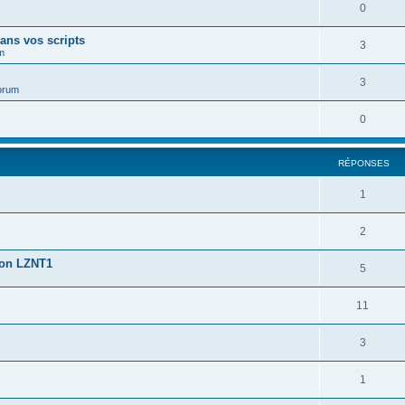
0
ans vos scripts
3
m
3
orum
0
RÉPONSES
1
2
ion LZNT1
5
11
3
1