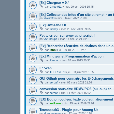
[Ex] Chargeur v 0.4
par
Ghost911
»
mer. 29 oct. 2008 15:45
[Ex] Collecter des infos d'un site et remplir un 
par
illwind33
»
mer. 06 avr. 2022 21:00
[Ex] OwnTab-UDF
par
funkey
»
mer. 25 nov. 2009 09:05
Petite erreur sur www.autoitscript.fr
par
A2Energie
»
mar. 14 déc. 2021 01:51
[Ex] Recherche récursive de chaînes dans un d
par
jbnh
»
jeu. 30 juil. 2015 14:42
[Ex] Minuteur et Programmateur d'action
par
Rancar
»
ven. 28 juin 2013 20:35
IP Scan
par
THORSION
»
jeu. 03 juin 2021 15:50
GUI Github pour connaître les téléchargement
par
serpafi
»
mer. 03 mars 2021 21:36
conversion sous-titre HDMV/PGS (ou .sup) en .
par
serpafi
»
dim. 14 févr. 2021 15:02
[EX] Bouton couleur, texte couleur, alignement 
par
walkson
»
dim. 15 sept. 2019 22:01
Teamspeak3 - Plugin pour Among Us
par
dragonsayen
»
jeu. 12 nov. 2020 18:07