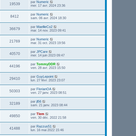
par
Numeric
19539
mer. 17 avr. 2024 23:36
par
Numeric
8412
sam. 06 avr. 2024 18:30
par
MaellieCo2
36679
mar. 14 nov. 2023 09:41
par
Numeric
21769
mar. 31 oct. 2023 19:56
par
JPCare
40570
mer. 14 juin 2023 09:47
par
TommyDDR
44196
ven. 28 avr. 2023 15:50
par
GuyLepoint
29410
lun. 27 févr. 2023 23:07
par
FlorianOA
50303
ven. 27 janv. 2023 08:51
par
jl56
32189
sam. 21 janv. 2023 08:44
par
Tlem
49850
ven. 30 déc. 2022 21:58
par
Razzus51
41488
lun. 16 mai 2022 15:46