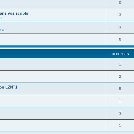
0
ans vos scripts
3
m
3
orum
0
RÉPONSES
1
2
ion LZNT1
5
11
3
1