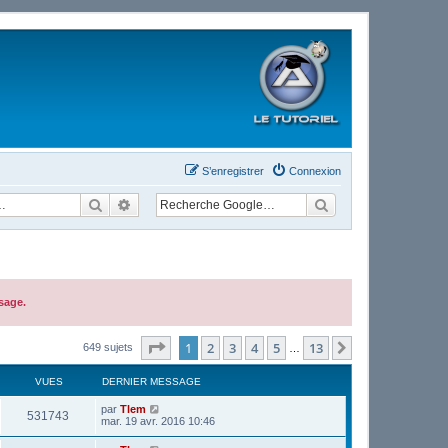
S’enregistrer
Connexion
Rechercher
Recherche avancée
sage.
Page
1
sur
13
1
2
3
4
5
13
Suivante
649 sujets
…
VUES
DERNIER MESSAGE
par
Tlem
531743
mar. 19 avr. 2016 10:46