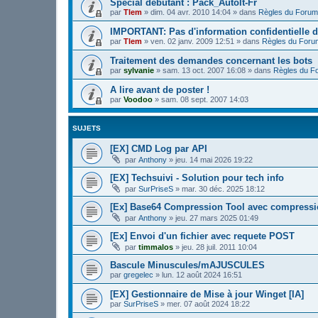
Spécial débutant : Pack_AutoIt-Fr
par
Tlem
»
dim. 04 avr. 2010 14:04
» dans
Règles du Forum
IMPORTANT: Pas d'information confidentielle d
par
Tlem
»
ven. 02 janv. 2009 12:51
» dans
Règles du Foru
Traitement des demandes concernant les bots
par
sylvanie
»
sam. 13 oct. 2007 16:08
» dans
Règles du F
A lire avant de poster !
par
Voodoo
»
sam. 08 sept. 2007 14:03
SUJETS
[EX] CMD Log par API
par
Anthony
»
jeu. 14 mai 2026 19:22
[EX] Techsuivi - Solution pour tech info
par
SurPriseS
»
mar. 30 déc. 2025 18:12
[Ex] Base64 Compression Tool avec compress
par
Anthony
»
jeu. 27 mars 2025 01:49
[Ex] Envoi d'un fichier avec requete POST
par
timmalos
»
jeu. 28 juil. 2011 10:04
Bascule Minuscules/mAJUSCULES
par
gregelec
»
lun. 12 août 2024 16:51
[EX] Gestionnaire de Mise à jour Winget [IA]
par
SurPriseS
»
mer. 07 août 2024 18:22