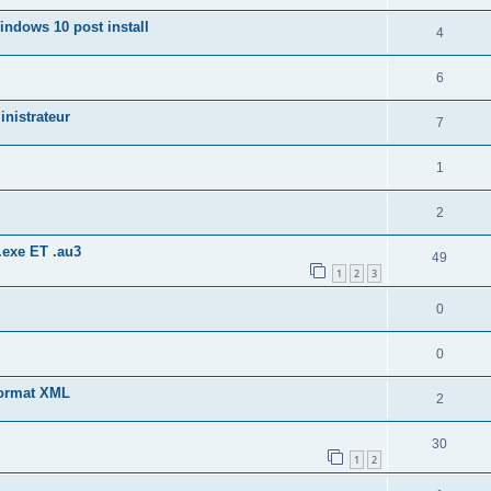
indows 10 post install
4
6
nistrateur
7
1
2
.exe ET .au3
49
1
2
3
0
0
format XML
2
30
1
2