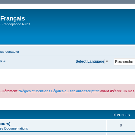
 Français
Francophone AutoIt
us contacter
ipts
Select Language
▼
iculièrement
"Règles et Mentions Légales du site autoitscript.fr"
avant d'écrire un mes
cher
cherche avancée
RÉPONSES
cours)
0
des Documentations