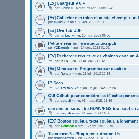
[Ex] Chargeur v 0.4
par
Ghost911
»
mer. 29 oct. 2008 15:45
[Ex] Collecter des infos d'un site et remplir un 
par
illwind33
»
mer. 06 avr. 2022 21:00
[Ex] OwnTab-UDF
par
funkey
»
mer. 25 nov. 2009 09:05
Petite erreur sur www.autoitscript.fr
par
A2Energie
»
mar. 14 déc. 2021 01:51
[Ex] Recherche récursive de chaînes dans un d
par
jbnh
»
jeu. 30 juil. 2015 14:42
[Ex] Minuteur et Programmateur d'action
par
Rancar
»
ven. 28 juin 2013 20:35
IP Scan
par
THORSION
»
jeu. 03 juin 2021 15:50
GUI Github pour connaître les téléchargement
par
serpafi
»
mer. 03 mars 2021 21:36
conversion sous-titre HDMV/PGS (ou .sup) en .
par
serpafi
»
dim. 14 févr. 2021 15:02
[EX] Bouton couleur, texte couleur, alignement 
par
walkson
»
dim. 15 sept. 2019 22:01
Teamspeak3 - Plugin pour Among Us
par
dragonsayen
»
jeu. 12 nov. 2020 18:07