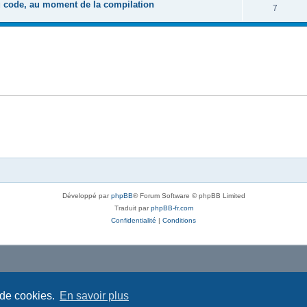
u code, au moment de la compilation
7
Développé par
phpBB
® Forum Software © phpBB Limited
Traduit par
phpBB-fr.com
Confidentialité
|
Conditions
 de cookies.
En savoir plus