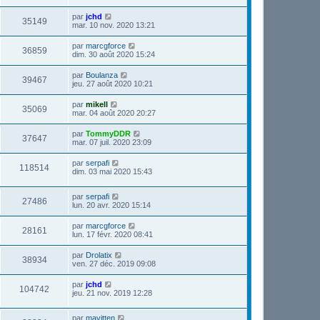
par
jchd
35149
mar. 10 nov. 2020 13:21
par
marcgforce
36859
dim. 30 août 2020 15:24
par
Boulanza
39467
jeu. 27 août 2020 10:21
par
mikell
35069
mar. 04 août 2020 20:27
par
TommyDDR
37647
mar. 07 juil. 2020 23:09
par
serpafi
118514
dim. 03 mai 2020 15:43
par
serpafi
27486
lun. 20 avr. 2020 15:14
par
marcgforce
28161
lun. 17 févr. 2020 08:41
par
Drolatix
38934
ven. 27 déc. 2019 09:08
par
jchd
104742
jeu. 21 nov. 2019 12:28
par
mavitten