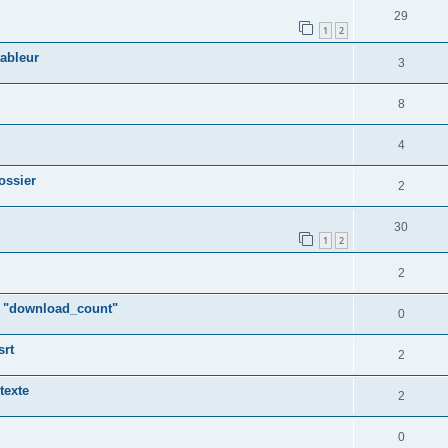
29
1
2
tableur
3
8
4
ossier
2
30
1
2
2
s "download_count"
0
srt
2
texte
2
0