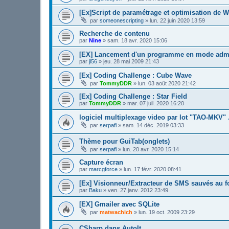
[Ex]Script de paramétrage et optimisation de W
par
someonescripting
»
lun. 22 juin 2020 13:59
Recherche de contenu
par
Nine
»
sam. 18 avr. 2020 15:06
[EX] Lancement d'un programme en mode admi
par
jl56
»
jeu. 28 mai 2009 21:43
[Ex] Coding Challenge : Cube Wave
par
TommyDDR
»
lun. 03 août 2020 21:42
[Ex] Coding Challenge : Star Field
par
TommyDDR
»
mar. 07 juil. 2020 16:20
logiciel multiplexage video par lot "TAO-MKV" 
par
serpafi
»
sam. 14 déc. 2019 03:33
Thème pour GuiTab(onglets)
par
serpafi
»
lun. 20 avr. 2020 15:14
Capture écran
par
marcgforce
»
lun. 17 févr. 2020 08:41
[Ex] Visionneur/Extracteur de SMS sauvés au 
par
Baku
»
ven. 27 janv. 2012 23:49
[EX] Gmailer avec SQLite
par
matwachich
»
lun. 19 oct. 2009 23:29
CSharp dans AutoIt