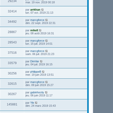
29234
mar. 19 nov. 2019 00:18
par
arrkhan
32414
lun. 07 oct. 2019 21:13
par
marcgforce
34492
dim. 22 sept. 2019 22:31
par
mikell
28867
jeu. 08 août 2019 16:31
par
marcgforce
28543
lun. 15 juil. 2019 14:01
par
marcgforce
37516
sam. 06 juil. 2019 21:23
par
DimVar
33579
jeu. 04 juil. 2019 16:15
par
philippeB
30256
mer. 19 juin 2019 13:51
par
marcgforce
32615
dim. 09 juin 2019 15:27
par
gabinhocity
30267
jeu. 06 juin 2019 11:17
par
Yle
145881
dim. 24 mars 2019 15:43