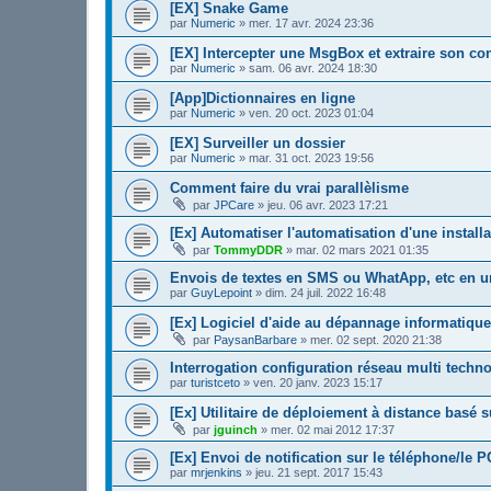
[EX] Snake Game
par
Numeric
»
mer. 17 avr. 2024 23:36
[EX] Intercepter une MsgBox et extraire son co
par
Numeric
»
sam. 06 avr. 2024 18:30
[App]Dictionnaires en ligne
par
Numeric
»
ven. 20 oct. 2023 01:04
[EX] Surveiller un dossier
par
Numeric
»
mar. 31 oct. 2023 19:56
Comment faire du vrai parallèlisme
par
JPCare
»
jeu. 06 avr. 2023 17:21
[Ex] Automatiser l'automatisation d'une installa
par
TommyDDR
»
mar. 02 mars 2021 01:35
Envois de textes en SMS ou WhatApp, etc en 
par
GuyLepoint
»
dim. 24 juil. 2022 16:48
[Ex] Logiciel d'aide au dépannage informatique
par
PaysanBarbare
»
mer. 02 sept. 2020 21:38
Interrogation configuration réseau multi techn
par
turistceto
»
ven. 20 janv. 2023 15:17
[Ex] Utilitaire de déploiement à distance basé 
par
jguinch
»
mer. 02 mai 2012 17:37
[Ex] Envoi de notification sur le téléphone/le P
par
mrjenkins
»
jeu. 21 sept. 2017 15:43