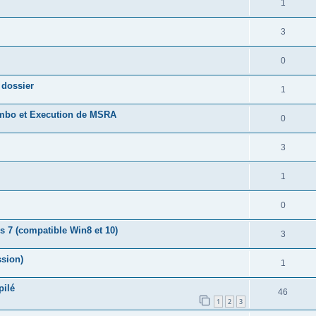
1
3
0
 dossier
1
combo et Execution de MSRA
0
3
1
0
 7 (compatible Win8 et 10)
3
ssion)
1
pilé
46
1
2
3