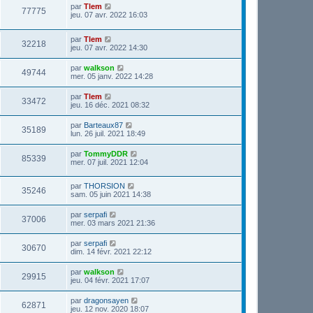
par
Tlem
77775
jeu. 07 avr. 2022 16:03
par
Tlem
32218
jeu. 07 avr. 2022 14:30
par
walkson
49744
mer. 05 janv. 2022 14:28
par
Tlem
33472
jeu. 16 déc. 2021 08:32
par
Barteaux87
35189
lun. 26 juil. 2021 18:49
par
TommyDDR
85339
mer. 07 juil. 2021 12:04
par
THORSION
35246
sam. 05 juin 2021 14:38
par
serpafi
37006
mer. 03 mars 2021 21:36
par
serpafi
30670
dim. 14 févr. 2021 22:12
par
walkson
29915
jeu. 04 févr. 2021 17:07
par
dragonsayen
62871
jeu. 12 nov. 2020 18:07