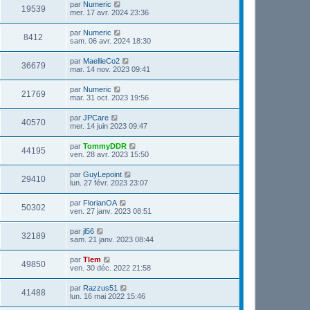
par
Numeric
19539
mer. 17 avr. 2024 23:36
par
Numeric
8412
sam. 06 avr. 2024 18:30
par
MaellieCo2
36679
mar. 14 nov. 2023 09:41
par
Numeric
21769
mar. 31 oct. 2023 19:56
par
JPCare
40570
mer. 14 juin 2023 09:47
par
TommyDDR
44195
ven. 28 avr. 2023 15:50
par
GuyLepoint
29410
lun. 27 févr. 2023 23:07
par
FlorianOA
50302
ven. 27 janv. 2023 08:51
par
jl56
32189
sam. 21 janv. 2023 08:44
par
Tlem
49850
ven. 30 déc. 2022 21:58
par
Razzus51
41488
lun. 16 mai 2022 15:46