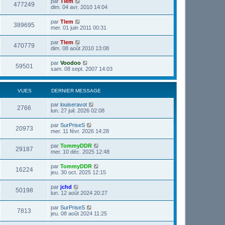
par
Tlem
477249
dim. 04 avr. 2010 14:04
par
Tlem
389695
mer. 01 juin 2011 00:31
par
Tlem
470779
dim. 08 août 2010 13:08
par
Voodoo
59501
sam. 08 sept. 2007 14:03
VUES
DERNIER MESSAGE
par
louiseravot
2766
lun. 27 juil. 2026 02:08
par
SurPriseS
20973
mer. 11 févr. 2026 14:28
par
TommyDDR
29187
mer. 10 déc. 2025 12:48
par
TommyDDR
16224
jeu. 30 oct. 2025 12:15
par
jchd
50198
lun. 12 août 2024 20:27
par
SurPriseS
7813
jeu. 08 août 2024 11:25