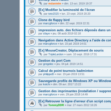
par
mdanielm
»
dim. 13 oct. 2019 19:37
[Ex] Modifier la luminosité de l'écran
par
toto1515
»
lun. 23 sept. 2019 20:20
Clone de flappy bird
par
marcgforce
»
dim. 22 sept. 2019 22:31
impression auto. des fichiers déposés dans un
par
sfaye
»
jeu. 08 août 2019 02:18
Navigation dans Active Directory a l'aide de 
par
marcgforce
»
lun. 15 juil. 2019 14:01
[Ex] MouseCreator, Déplacement de souris
par
TripleLardon
»
sam. 10 sept. 2016 17:31
Gestion du port Com
par
gregelec
»
jeu. 04 juil. 2019 14:51
Calcul de point tournois badminton
par
philippeB
»
mer. 19 juin 2019 13:51
Sauvegarde profile de Windows XP ou Windows
par
keichi
»
dim. 09 avr. 2017 13:22
Gestion des imprimantes (installation / suppre
par
marcgforce
»
ven. 29 juin 2018 14:49
[Ex] Retrouver la ligne d'erreur d'un script com
par
TommyDDR
»
mar. 27 mars 2012 16:26