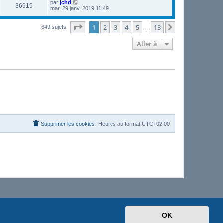
par
jchd
36919
mar. 29 janv. 2019 11:49
Page
1
sur
13
1
2
3
4
5
13
Suivante
649 sujets
…
Aller à
Supprimer les cookies
Heures au format
UTC+02:00
OK