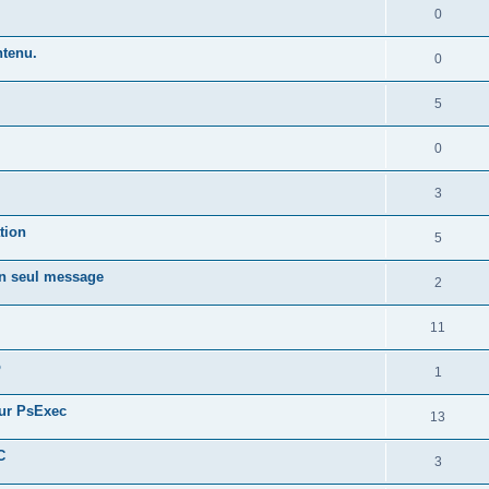
0
ntenu.
0
5
0
3
tion
5
un seul message
2
11
o
1
sur PsExec
13
C
3