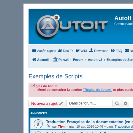
AutoIt
Communauté 
Accès rapide
Doc Fr
WiKi
Download
FAQ
No
Accueil
Portail
Forum
Autoit v3
Exemples de Scr
Exemples de Scripts
Règles du forum
Merci de consulter la section
"Règles du forum"
et plus part
.
Recher
Re
Nouveau sujet
ANNONCES
Traduction Française de la documentation (en 
par
Tlem
»
mar. 19 avr. 2016 10:46
» dans
Traduction 