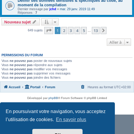
Définir des données sensibles & spécifiques au code, au
moment de la compilation
Dernier message par
jchd
«
mar. 29 janv. 2019 11:49
Réponses :
7
Nouveau sujet
Page
1
sur
13
1
2
3
4
5
13
Suivante
649 sujets
…
Aller à
PERMISSIONS DU FORUM
Vous
ne pouvez pas
poster de nouveaux sujets
Vous
ne pouvez pas
répondre aux sujets
Vous
ne pouvez pas
modifier vos messages
Vous
ne pouvez pas
supprimer vos messages
Vous
ne pouvez pas
joindre des fichiers
Accueil
Portail
Forum
Heures au format
UTC+02:00
Développé par
phpBB
® Forum Software © phpBB Limited
Traduit par
phpBB-fr.com
Confidentialité
|
Conditions
En poursuivant votre navigation, vous acceptez
l’utilisation de cookies.
En savoir plus