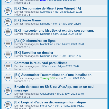
Réponses :
3
[EX] Gestionnaire de Mise à jour Winget [IA]
Dernier message par
SurPriseS
«
jeu. 08 août 2024 11:25
Réponses :
1
[EX] Snake Game
Dernier message par
Numeric
«
mer. 17 avr. 2024 23:36
[EX] Intercepter une MsgBox et extraire son contenu.
Dernier message par
Numeric
«
sam. 06 avr. 2024 18:30
[App]Dictionnaires en ligne
Dernier message par
MaellieCo2
«
mar. 14 nov. 2023 09:41
Réponses :
5
[EX] Surveiller un dossier
Dernier message par
Numeric
«
mar. 31 oct. 2023 19:56
Comment faire du vrai parallèlisme
Dernier message par
JPCare
«
mer. 14 juin 2023 09:47
Réponses :
3
[Ex] Automatiser l'automatisation d'une installation
Dernier message par
TommyDDR
«
ven. 28 avr. 2023 15:50
Réponses :
5
Envois de textes en SMS ou WhatApp, etc en un seul
message
Dernier message par
GuyLepoint
«
lun. 27 févr. 2023 23:07
Réponses :
2
[Ex] Logiciel d'aide au dépannage informatique
Dernier message par
FlorianOA
«
ven. 27 janv. 2023 08:51
Réponses :
11