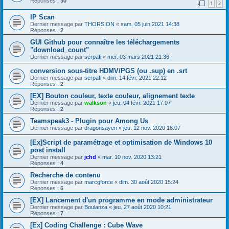
Réponses :
30
1
2
IP Scan
Dernier message par
THORSION
«
sam. 05 juin 2021 14:38
Réponses :
2
GUI Github pour connaître les téléchargements
"download_count"
Dernier message par
serpafi
«
mer. 03 mars 2021 21:36
conversion sous-titre HDMV/PGS (ou .sup) en .srt
Dernier message par
serpafi
«
dim. 14 févr. 2021 22:12
Réponses :
2
[EX] Bouton couleur, texte couleur, alignement texte
Dernier message par
walkson
«
jeu. 04 févr. 2021 17:07
Réponses :
2
Teamspeak3 - Plugin pour Among Us
Dernier message par
dragonsayen
«
jeu. 12 nov. 2020 18:07
[Ex]Script de paramétrage et optimisation de Windows 10
post install
Dernier message par
jchd
«
mar. 10 nov. 2020 13:21
Réponses :
4
Recherche de contenu
Dernier message par
marcgforce
«
dim. 30 août 2020 15:24
Réponses :
6
[EX] Lancement d'un programme en mode administrateur
Dernier message par
Boulanza
«
jeu. 27 août 2020 10:21
Réponses :
7
[Ex] Coding Challenge : Cube Wave