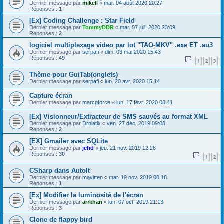
Dernier message par
mikell
«
mar. 04 août 2020 20:27
Réponses :
1
[Ex] Coding Challenge : Star Field
Dernier message par
TommyDDR
«
mar. 07 juil. 2020 23:09
Réponses :
2
logiciel multiplexage video par lot "TAO-MKV" .exe ET .au3
Dernier message par
serpafi
«
dim. 03 mai 2020 15:43
Réponses :
49
1
2
3
Thème pour GuiTab(onglets)
Dernier message par
serpafi
«
lun. 20 avr. 2020 15:14
Capture écran
Dernier message par
marcgforce
«
lun. 17 févr. 2020 08:41
[Ex] Visionneur/Extracteur de SMS sauvés au format XML
Dernier message par
Drolatix
«
ven. 27 déc. 2019 09:08
Réponses :
2
[EX] Gmailer avec SQLite
Dernier message par
jchd
«
jeu. 21 nov. 2019 12:28
Réponses :
30
1
2
CSharp dans AutoIt
Dernier message par
mavitten
«
mar. 19 nov. 2019 00:18
Réponses :
1
[Ex] Modifier la luminosité de l'écran
Dernier message par
arrkhan
«
lun. 07 oct. 2019 21:13
Réponses :
3
Clone de flappy bird