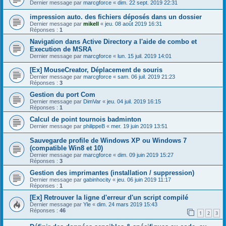
Dernier message par
marcgforce
«
dim. 22 sept. 2019 22:31
impression auto. des fichiers déposés dans un dossier
Dernier message par
mikell
«
jeu. 08 août 2019 16:31
Réponses :
1
Navigation dans Active Directory a l'aide de combo et
Execution de MSRA
Dernier message par
marcgforce
«
lun. 15 juil. 2019 14:01
[Ex] MouseCreator, Déplacement de souris
Dernier message par
marcgforce
«
sam. 06 juil. 2019 21:23
Réponses :
3
Gestion du port Com
Dernier message par
DimVar
«
jeu. 04 juil. 2019 16:15
Réponses :
1
Calcul de point tournois badminton
Dernier message par
philippeB
«
mer. 19 juin 2019 13:51
Sauvegarde profile de Windows XP ou Windows 7
(compatible Win8 et 10)
Dernier message par
marcgforce
«
dim. 09 juin 2019 15:27
Réponses :
3
Gestion des imprimantes (installation / suppression)
Dernier message par
gabinhocity
«
jeu. 06 juin 2019 11:17
Réponses :
1
[Ex] Retrouver la ligne d'erreur d'un script compilé
Dernier message par
Yle
«
dim. 24 mars 2019 15:43
Réponses :
46
1
2
3