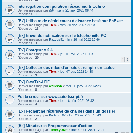
Interrogation configuration réseau multi techno
Dernier message par
jl56
«
sam. 21 janv. 2023 08:44
Réponses :
1
[Ex] Utilitaire de déploiement à distance basé sur PsExec
Dernier message par
Tlem
«
ven. 30 déc. 2022 21:58
Réponses :
13
[Ex] Envoi de notification sur le téléphone/le PC
Dernier message par
Razzus51
«
lun. 16 mai 2022 15:46
Réponses :
3
[Ex] Chargeur v 0.4
Dernier message par
Tlem
«
jeu. 07 avr. 2022 16:03
Réponses :
29
1
2
[Ex] Collecter des infos d'un site et remplir un tableur
Dernier message par
Tlem
«
jeu. 07 avr. 2022 14:30
Réponses :
3
[Ex] OwnTab-UDF
Dernier message par
walkson
«
mer. 05 janv. 2022 14:28
Réponses :
8
Petite erreur sur www.autoitscript.fr
Dernier message par
Tlem
«
jeu. 16 déc. 2021 08:32
Réponses :
4
[Ex] Recherche récursive de chaînes dans un dossier
Dernier message par
Barteaux87
«
lun. 26 juil. 2021 18:49
Réponses :
2
[Ex] Minuteur et Programmateur d'action
Dernier message par
TommyDDR
«
mer. 07 juil. 2021 12:04