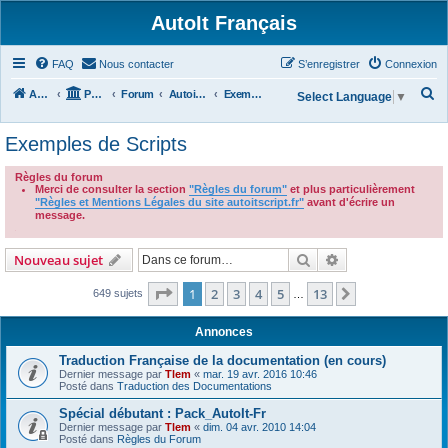
AutoIt Français
FAQ
Nous contacter
S’enregistrer
Connexion
R
Accueil
Portail
Forum
Autoit v3
Exemples de Scripts
Select Language
▼
e
Exemples de Scripts
c
h
Règles du forum
Merci de consulter la section
"Règles du forum"
et plus particulièrement
e
"Règles et Mentions Légales du site autoitscript.fr"
avant d'écrire un
r
message.
.
c
Rechercher
Recherche avanc
Nouveau sujet
h
e
Page
1
sur
13
1
2
3
4
5
13
Suivante
649 sujets
…
r
Annonces
Traduction Française de la documentation (en cours)
Dernier message par
Tlem
«
mar. 19 avr. 2016 10:46
Posté dans
Traduction des Documentations
Spécial débutant : Pack_AutoIt-Fr
Dernier message par
Tlem
«
dim. 04 avr. 2010 14:04
Posté dans
Règles du Forum