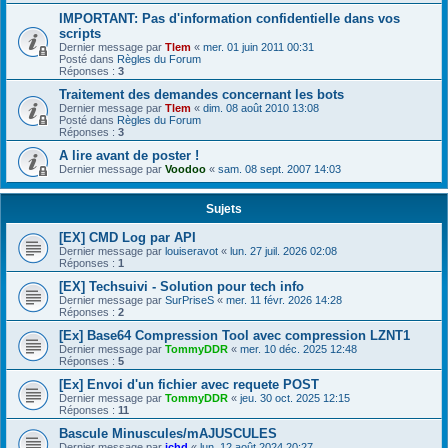
IMPORTANT: Pas d'information confidentielle dans vos
scripts
Dernier message par
Tlem
«
mer. 01 juin 2011 00:31
Posté dans
Règles du Forum
Réponses :
3
Traitement des demandes concernant les bots
Dernier message par
Tlem
«
dim. 08 août 2010 13:08
Posté dans
Règles du Forum
Réponses :
3
A lire avant de poster !
Dernier message par
Voodoo
«
sam. 08 sept. 2007 14:03
Sujets
[EX] CMD Log par API
Dernier message par
louiseravot
«
lun. 27 juil. 2026 02:08
Réponses :
1
[EX] Techsuivi - Solution pour tech info
Dernier message par
SurPriseS
«
mer. 11 févr. 2026 14:28
Réponses :
2
[Ex] Base64 Compression Tool avec compression LZNT1
Dernier message par
TommyDDR
«
mer. 10 déc. 2025 12:48
Réponses :
5
[Ex] Envoi d'un fichier avec requete POST
Dernier message par
TommyDDR
«
jeu. 30 oct. 2025 12:15
Réponses :
11
Bascule Minuscules/mAJUSCULES
Dernier message par
jchd
«
lun. 12 août 2024 20:27