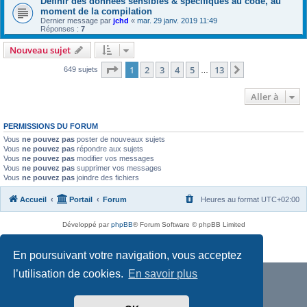
Définir des données sensibles & spécifiques au code, au
moment de la compilation
Dernier message par
jchd
«
mar. 29 janv. 2019 11:49
Réponses :
7
Nouveau sujet
Page
1
sur
13
1
2
3
4
5
13
Suivante
649 sujets
…
Aller à
PERMISSIONS DU FORUM
Vous
ne pouvez pas
poster de nouveaux sujets
Vous
ne pouvez pas
répondre aux sujets
Vous
ne pouvez pas
modifier vos messages
Vous
ne pouvez pas
supprimer vos messages
Vous
ne pouvez pas
joindre des fichiers
Accueil
Portail
Forum
Heures au format
UTC+02:00
Développé par
phpBB
® Forum Software © phpBB Limited
Traduit par
phpBB-fr.com
Confidentialité
|
Conditions
En poursuivant votre navigation, vous acceptez
l’utilisation de cookies.
En savoir plus