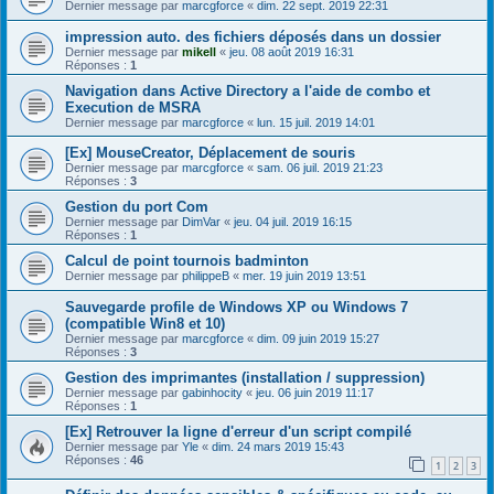
Dernier message par
marcgforce
«
dim. 22 sept. 2019 22:31
impression auto. des fichiers déposés dans un dossier
Dernier message par
mikell
«
jeu. 08 août 2019 16:31
Réponses :
1
Navigation dans Active Directory a l'aide de combo et
Execution de MSRA
Dernier message par
marcgforce
«
lun. 15 juil. 2019 14:01
[Ex] MouseCreator, Déplacement de souris
Dernier message par
marcgforce
«
sam. 06 juil. 2019 21:23
Réponses :
3
Gestion du port Com
Dernier message par
DimVar
«
jeu. 04 juil. 2019 16:15
Réponses :
1
Calcul de point tournois badminton
Dernier message par
philippeB
«
mer. 19 juin 2019 13:51
Sauvegarde profile de Windows XP ou Windows 7
(compatible Win8 et 10)
Dernier message par
marcgforce
«
dim. 09 juin 2019 15:27
Réponses :
3
Gestion des imprimantes (installation / suppression)
Dernier message par
gabinhocity
«
jeu. 06 juin 2019 11:17
Réponses :
1
[Ex] Retrouver la ligne d'erreur d'un script compilé
Dernier message par
Yle
«
dim. 24 mars 2019 15:43
Réponses :
46
1
2
3