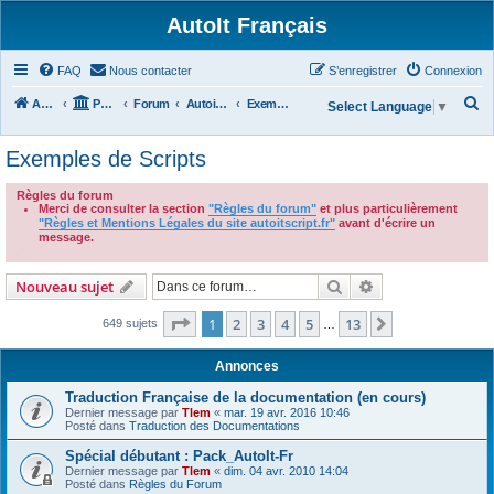
AutoIt Français
FAQ
Nous contacter
S’enregistrer
Connexion
R
Accueil
Portail
Forum
Autoit v3
Exemples de Scripts
Select Language
▼
e
Exemples de Scripts
c
h
Règles du forum
Merci de consulter la section
"Règles du forum"
et plus particulièrement
e
"Règles et Mentions Légales du site autoitscript.fr"
avant d'écrire un
r
message.
.
c
Rechercher
Recherche avanc
Nouveau sujet
h
e
Page
1
sur
13
1
2
3
4
5
13
Suivante
649 sujets
…
r
Annonces
Traduction Française de la documentation (en cours)
Dernier message par
Tlem
«
mar. 19 avr. 2016 10:46
Posté dans
Traduction des Documentations
Spécial débutant : Pack_AutoIt-Fr
Dernier message par
Tlem
«
dim. 04 avr. 2010 14:04
Posté dans
Règles du Forum