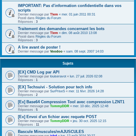
IMPORTANT: Pas d'information confidentielle dans vos
scripts
Dernier message par
Tlem
«
mer. 01 juin 2011 00:31
Posté dans
Règles du Forum
Réponses :
3
Traitement des demandes concernant les bots
Dernier message par
Tlem
«
dim. 08 août 2010 13:08
Posté dans
Règles du Forum
Réponses :
3
A lire avant de poster !
Dernier message par
Voodoo
«
sam. 08 sept. 2007 14:03
Sujets
[EX] CMD Log par API
Dernier message par
louiseravot
«
lun. 27 juil. 2026 02:08
Réponses :
1
[EX] Techsuivi - Solution pour tech info
Dernier message par
SurPriseS
«
mer. 11 févr. 2026 14:28
Réponses :
2
[Ex] Base64 Compression Tool avec compression LZNT1
Dernier message par
TommyDDR
«
mer. 10 déc. 2025 12:48
Réponses :
5
[Ex] Envoi d'un fichier avec requete POST
Dernier message par
TommyDDR
«
jeu. 30 oct. 2025 12:15
Réponses :
11
Bascule Minuscules/mAJUSCULES
Dernier message par
jchd
«
lun. 12 août 2024 20:27