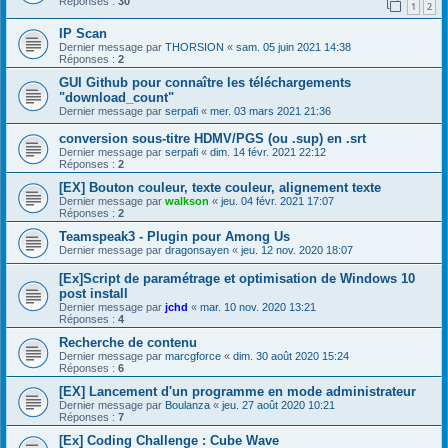
Réponses :
30
1
2
IP Scan
Dernier message par
THORSION
«
sam. 05 juin 2021 14:38
Réponses :
2
GUI Github pour connaître les téléchargements
"download_count"
Dernier message par
serpafi
«
mer. 03 mars 2021 21:36
conversion sous-titre HDMV/PGS (ou .sup) en .srt
Dernier message par
serpafi
«
dim. 14 févr. 2021 22:12
Réponses :
2
[EX] Bouton couleur, texte couleur, alignement texte
Dernier message par
walkson
«
jeu. 04 févr. 2021 17:07
Réponses :
2
Teamspeak3 - Plugin pour Among Us
Dernier message par
dragonsayen
«
jeu. 12 nov. 2020 18:07
[Ex]Script de paramétrage et optimisation de Windows 10
post install
Dernier message par
jchd
«
mar. 10 nov. 2020 13:21
Réponses :
4
Recherche de contenu
Dernier message par
marcgforce
«
dim. 30 août 2020 15:24
Réponses :
6
[EX] Lancement d'un programme en mode administrateur
Dernier message par
Boulanza
«
jeu. 27 août 2020 10:21
Réponses :
7
[Ex] Coding Challenge : Cube Wave