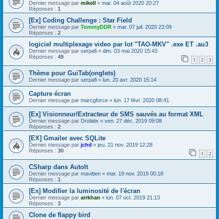
Dernier message par
mikell
«
mar. 04 août 2020 20:27
Réponses :
1
[Ex] Coding Challenge : Star Field
Dernier message par
TommyDDR
«
mar. 07 juil. 2020 23:09
Réponses :
2
logiciel multiplexage video par lot "TAO-MKV" .exe ET .au3
Dernier message par
serpafi
«
dim. 03 mai 2020 15:43
Réponses :
49
1
2
3
Thème pour GuiTab(onglets)
Dernier message par
serpafi
«
lun. 20 avr. 2020 15:14
Capture écran
Dernier message par
marcgforce
«
lun. 17 févr. 2020 08:41
[Ex] Visionneur/Extracteur de SMS sauvés au format XML
Dernier message par
Drolatix
«
ven. 27 déc. 2019 09:08
Réponses :
2
[EX] Gmailer avec SQLite
Dernier message par
jchd
«
jeu. 21 nov. 2019 12:28
Réponses :
30
1
2
CSharp dans AutoIt
Dernier message par
mavitten
«
mar. 19 nov. 2019 00:18
Réponses :
1
[Ex] Modifier la luminosité de l'écran
Dernier message par
arrkhan
«
lun. 07 oct. 2019 21:13
Réponses :
3
Clone de flappy bird