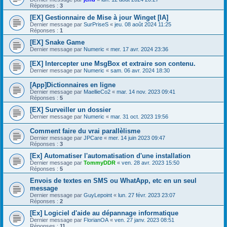
Réponses :
3
[EX] Gestionnaire de Mise à jour Winget [IA]
Dernier message par
SurPriseS
«
jeu. 08 août 2024 11:25
Réponses :
1
[EX] Snake Game
Dernier message par
Numeric
«
mer. 17 avr. 2024 23:36
[EX] Intercepter une MsgBox et extraire son contenu.
Dernier message par
Numeric
«
sam. 06 avr. 2024 18:30
[App]Dictionnaires en ligne
Dernier message par
MaellieCo2
«
mar. 14 nov. 2023 09:41
Réponses :
5
[EX] Surveiller un dossier
Dernier message par
Numeric
«
mar. 31 oct. 2023 19:56
Comment faire du vrai parallèlisme
Dernier message par
JPCare
«
mer. 14 juin 2023 09:47
Réponses :
3
[Ex] Automatiser l'automatisation d'une installation
Dernier message par
TommyDDR
«
ven. 28 avr. 2023 15:50
Réponses :
5
Envois de textes en SMS ou WhatApp, etc en un seul
message
Dernier message par
GuyLepoint
«
lun. 27 févr. 2023 23:07
Réponses :
2
[Ex] Logiciel d'aide au dépannage informatique
Dernier message par
FlorianOA
«
ven. 27 janv. 2023 08:51
Réponses :
11