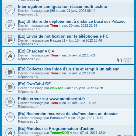
Interrogation configuration réseau multi techno
Dernier message par
jl56
«
sam. 21 janv. 2023 08:44
Réponses :
1
[Ex] Utilitaire de déploiement à distance basé sur PsExec
Dernier message par
Tlem
«
ven. 30 déc. 2022 21:58
Réponses :
13
[Ex] Envoi de notification sur le téléphone/le PC
Dernier message par
Razzus51
«
lun. 16 mai 2022 15:46
Réponses :
3
[Ex] Chargeur v 0.4
Dernier message par
Tlem
«
jeu. 07 avr. 2022 16:03
Réponses :
29
1
2
[Ex] Collecter des infos d'un site et remplir un tableur
Dernier message par
Tlem
«
jeu. 07 avr. 2022 14:30
Réponses :
3
[Ex] OwnTab-UDF
Dernier message par
walkson
«
mer. 05 janv. 2022 14:28
Réponses :
8
Petite erreur sur www.autoitscript.fr
Dernier message par
Tlem
«
jeu. 16 déc. 2021 08:32
Réponses :
4
[Ex] Recherche récursive de chaînes dans un dossier
Dernier message par
Barteaux87
«
lun. 26 juil. 2021 18:49
Réponses :
2
[Ex] Minuteur et Programmateur d'action
Dernier message par
TommyDDR
«
mer. 07 juil. 2021 12:04