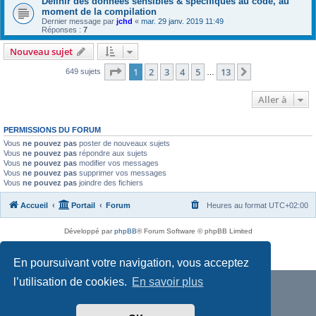
Définir des données sensibles & spécifiques au code, au
moment de la compilation
Dernier message par
jchd
«
mar. 29 janv. 2019 11:49
Réponses :
7
Nouveau sujet
Page
1
sur
13
1
2
3
4
5
13
Suivante
649 sujets
…
Aller à
PERMISSIONS DU FORUM
Vous
ne pouvez pas
poster de nouveaux sujets
Vous
ne pouvez pas
répondre aux sujets
Vous
ne pouvez pas
modifier vos messages
Vous
ne pouvez pas
supprimer vos messages
Vous
ne pouvez pas
joindre des fichiers
Accueil
Portail
Forum
Heures au format
UTC+02:00
Développé par
phpBB
® Forum Software © phpBB Limited
Traduit par
phpBB-fr.com
Confidentialité
|
Conditions
En poursuivant votre navigation, vous acceptez
l’utilisation de cookies.
En savoir plus