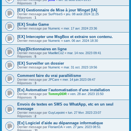
Réponses :
3
[EX] Gestionnaire de Mise à jour Winget [IA]
Dernier message par
SurPriseS
«
jeu. 08 août 2024 11:25
Réponses :
1
[EX] Snake Game
Dernier message par
Numeric
«
mer. 17 avr. 2024 23:36
[EX] Intercepter une MsgBox et extraire son contenu.
Dernier message par
Numeric
«
sam. 06 avr. 2024 18:30
[App]Dictionnaires en ligne
Dernier message par
MaellieCo2
«
mar. 14 nov. 2023 09:41
Réponses :
5
[EX] Surveiller un dossier
Dernier message par
Numeric
«
mar. 31 oct. 2023 19:56
Comment faire du vrai parallèlisme
Dernier message par
JPCare
«
mer. 14 juin 2023 09:47
Réponses :
3
[Ex] Automatiser l'automatisation d'une installation
Dernier message par
TommyDDR
«
ven. 28 avr. 2023 15:50
Réponses :
5
Envois de textes en SMS ou WhatApp, etc en un seul
message
Dernier message par
GuyLepoint
«
lun. 27 févr. 2023 23:07
Réponses :
2
[Ex] Logiciel d'aide au dépannage informatique
Dernier message par
FlorianOA
«
ven. 27 janv. 2023 08:51
Réponses :
11