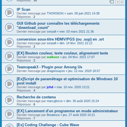
Réponses :
30
1
2
IP Scan
Dernier message par
THORSION
«
sam. 05 juin 2021 14:38
Réponses :
2
GUI Github pour connaître les téléchargements
"download_count"
Dernier message par
serpafi
«
mer. 03 mars 2021 21:36
conversion sous-titre HDMV/PGS (ou .sup) en .srt
Dernier message par
serpafi
«
dim. 14 févr. 2021 22:12
Réponses :
2
[EX] Bouton couleur, texte couleur, alignement texte
Dernier message par
walkson
«
jeu. 04 févr. 2021 17:07
Réponses :
2
Teamspeak3 - Plugin pour Among Us
Dernier message par
dragonsayen
«
jeu. 12 nov. 2020 18:07
[Ex]Script de paramétrage et optimisation de Windows 10
post install
Dernier message par
jchd
«
mar. 10 nov. 2020 13:21
Réponses :
4
Recherche de contenu
Dernier message par
marcgforce
«
dim. 30 août 2020 15:24
Réponses :
6
[EX] Lancement d'un programme en mode administrateur
Dernier message par
Boulanza
«
jeu. 27 août 2020 10:21
Réponses :
7
[Ex] Coding Challenge : Cube Wave