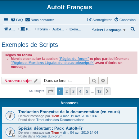
AutoIt Français
FAQ
Nous contacter
S’enregistrer
Connexion
R
Accueil
Portail
Forum
Autoit v3
Exemples de Scripts
Select Language
▼
e
Exemples de Scripts
c
h
Règles du forum
Merci de consulter la section
"Règles du forum"
et plus particulièrement
e
"Règles et Mentions Légales du site autoitscript.fr"
avant d'écrire un
r
message.
.
c
Rechercher
Recherche avanc
Nouveau sujet
h
e
Page
1
sur
13
1
2
3
4
5
13
Suivante
649 sujets
…
r
Annonces
Traduction Française de la documentation (en cours)
Dernier message par
Tlem
«
mar. 19 avr. 2016 10:46
Posté dans
Traduction des Documentations
Spécial débutant : Pack_AutoIt-Fr
Dernier message par
Tlem
«
dim. 04 avr. 2010 14:04
Posté dans
Règles du Forum