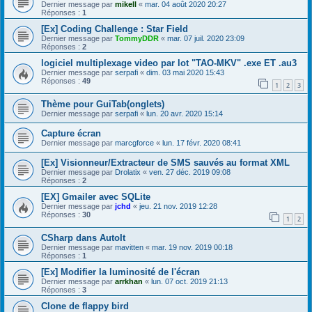
Dernier message par
mikell
«
mar. 04 août 2020 20:27
Réponses :
1
[Ex] Coding Challenge : Star Field
Dernier message par
TommyDDR
«
mar. 07 juil. 2020 23:09
Réponses :
2
logiciel multiplexage video par lot "TAO-MKV" .exe ET .au3
Dernier message par
serpafi
«
dim. 03 mai 2020 15:43
Réponses :
49
1
2
3
Thème pour GuiTab(onglets)
Dernier message par
serpafi
«
lun. 20 avr. 2020 15:14
Capture écran
Dernier message par
marcgforce
«
lun. 17 févr. 2020 08:41
[Ex] Visionneur/Extracteur de SMS sauvés au format XML
Dernier message par
Drolatix
«
ven. 27 déc. 2019 09:08
Réponses :
2
[EX] Gmailer avec SQLite
Dernier message par
jchd
«
jeu. 21 nov. 2019 12:28
Réponses :
30
1
2
CSharp dans AutoIt
Dernier message par
mavitten
«
mar. 19 nov. 2019 00:18
Réponses :
1
[Ex] Modifier la luminosité de l'écran
Dernier message par
arrkhan
«
lun. 07 oct. 2019 21:13
Réponses :
3
Clone de flappy bird