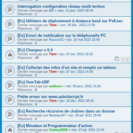
Interrogation configuration réseau multi techno
Dernier message par
jl56
«
sam. 21 janv. 2023 08:44
Réponses :
1
[Ex] Utilitaire de déploiement à distance basé sur PsExec
Dernier message par
Tlem
«
ven. 30 déc. 2022 21:58
Réponses :
13
[Ex] Envoi de notification sur le téléphone/le PC
Dernier message par
Razzus51
«
lun. 16 mai 2022 15:46
Réponses :
3
[Ex] Chargeur v 0.4
Dernier message par
Tlem
«
jeu. 07 avr. 2022 16:03
Réponses :
29
1
2
[Ex] Collecter des infos d'un site et remplir un tableur
Dernier message par
Tlem
«
jeu. 07 avr. 2022 14:30
Réponses :
3
[Ex] OwnTab-UDF
Dernier message par
walkson
«
mer. 05 janv. 2022 14:28
Réponses :
8
Petite erreur sur www.autoitscript.fr
Dernier message par
Tlem
«
jeu. 16 déc. 2021 08:32
Réponses :
4
[Ex] Recherche récursive de chaînes dans un dossier
Dernier message par
Barteaux87
«
lun. 26 juil. 2021 18:49
Réponses :
2
[Ex] Minuteur et Programmateur d'action
Dernier message par
TommyDDR
«
mer. 07 juil. 2021 12:04