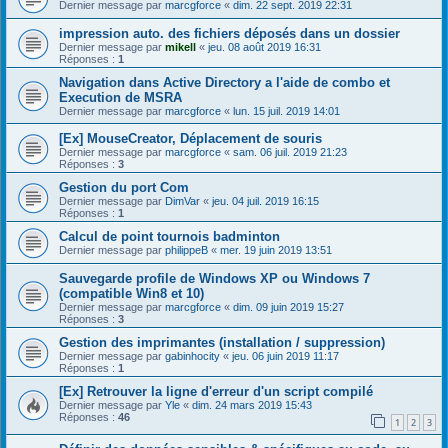
Dernier message par
marcgforce
«
dim. 22 sept. 2019 22:31
impression auto. des fichiers déposés dans un dossier
Dernier message par
mikell
«
jeu. 08 août 2019 16:31
Réponses :
1
Navigation dans Active Directory a l'aide de combo et
Execution de MSRA
Dernier message par
marcgforce
«
lun. 15 juil. 2019 14:01
[Ex] MouseCreator, Déplacement de souris
Dernier message par
marcgforce
«
sam. 06 juil. 2019 21:23
Réponses :
3
Gestion du port Com
Dernier message par
DimVar
«
jeu. 04 juil. 2019 16:15
Réponses :
1
Calcul de point tournois badminton
Dernier message par
philippeB
«
mer. 19 juin 2019 13:51
Sauvegarde profile de Windows XP ou Windows 7
(compatible Win8 et 10)
Dernier message par
marcgforce
«
dim. 09 juin 2019 15:27
Réponses :
3
Gestion des imprimantes (installation / suppression)
Dernier message par
gabinhocity
«
jeu. 06 juin 2019 11:17
Réponses :
1
[Ex] Retrouver la ligne d'erreur d'un script compilé
Dernier message par
Yle
«
dim. 24 mars 2019 15:43
Réponses :
46
1
2
3