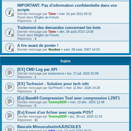
IMPORTANT: Pas d'information confidentielle dans vos
scripts
Dernier message par
Tlem
«
mer. 01 juin 2011 00:31
Posté dans
Règles du Forum
Réponses :
3
Traitement des demandes concernant les bots
Dernier message par
Tlem
«
dim. 08 août 2010 13:08
Posté dans
Règles du Forum
Réponses :
3
A lire avant de poster !
Dernier message par
Voodoo
«
sam. 08 sept. 2007 14:03
Sujets
[EX] CMD Log par API
Dernier message par
louiseravot
«
lun. 27 juil. 2026 02:08
Réponses :
1
[EX] Techsuivi - Solution pour tech info
Dernier message par
SurPriseS
«
mer. 11 févr. 2026 14:28
Réponses :
2
[Ex] Base64 Compression Tool avec compression LZNT1
Dernier message par
TommyDDR
«
mer. 10 déc. 2025 12:48
Réponses :
5
[Ex] Envoi d'un fichier avec requete POST
Dernier message par
TommyDDR
«
jeu. 30 oct. 2025 12:15
Réponses :
11
Bascule Minuscules/mAJUSCULES
Dernier message par
jchd
«
lun. 12 août 2024 20:27