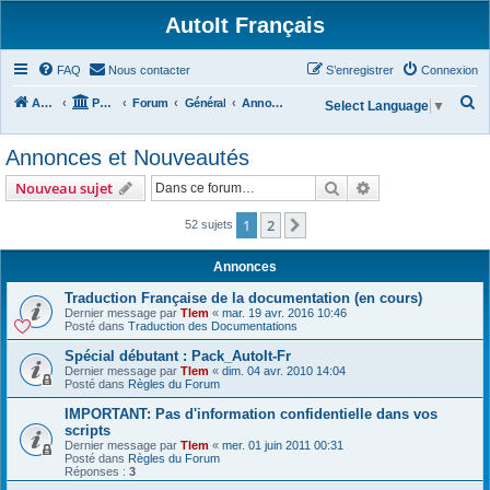
AutoIt Français
FAQ
Nous contacter
S’enregistrer
Connexion
R
Accueil
Portail
Forum
Général
Annonces et Nouveautés
Select Language
▼
e
Annonces et Nouveautés
c
h
Rechercher
Recherche avanc
Nouveau sujet
e
1
2
Suivante
52 sujets
r
c
Annonces
h
Traduction Française de la documentation (en cours)
e
Dernier message par
Tlem
«
mar. 19 avr. 2016 10:46
Posté dans
Traduction des Documentations
r
Spécial débutant : Pack_AutoIt-Fr
Dernier message par
Tlem
«
dim. 04 avr. 2010 14:04
Posté dans
Règles du Forum
IMPORTANT: Pas d'information confidentielle dans vos
scripts
Dernier message par
Tlem
«
mer. 01 juin 2011 00:31
Posté dans
Règles du Forum
Réponses :
3