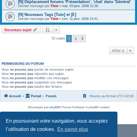
[N] Déplacement forums 'Présentation', 'chat' dans 'Général'
Dernier message par
Tlem
«
mar. 29 janv. 2008 21:30
[N] Nouveaux Tags [Tuto] et [E]
Dernier message par
Tlem
«
ven. 11 janv. 2008 23:41
Nouveau sujet
1
2
Suivante
52 sujets
Aller à
PERMISSIONS DU FORUM
Vous
ne pouvez pas
poster de nouveaux sujets
Vous
ne pouvez pas
répondre aux sujets
Vous
ne pouvez pas
modifier vos messages
Vous
ne pouvez pas
supprimer vos messages
Vous
ne pouvez pas
joindre des fichiers
Accueil
Portail
Forum
Heures au format
UTC+02:00
Développé par
phpBB
® Forum Software © phpBB Limited
Traduit par
phpBB-fr.com
Confidentialité
|
Conditions
En poursuivant votre navigation, vous acceptez
l’utilisation de cookies.
En savoir plus