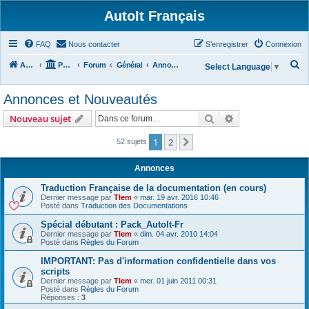
AutoIt Français
FAQ
Nous contacter
S’enregistrer
Connexion
R
Accueil
Portail
Forum
Général
Annonces et Nouveautés
Select Language
▼
e
Annonces et Nouveautés
c
h
Rechercher
Recherche avanc
Nouveau sujet
e
1
2
Suivante
52 sujets
r
c
Annonces
h
Traduction Française de la documentation (en cours)
e
Dernier message par
Tlem
«
mar. 19 avr. 2016 10:46
Posté dans
Traduction des Documentations
r
Spécial débutant : Pack_AutoIt-Fr
Dernier message par
Tlem
«
dim. 04 avr. 2010 14:04
Posté dans
Règles du Forum
IMPORTANT: Pas d'information confidentielle dans vos
scripts
Dernier message par
Tlem
«
mer. 01 juin 2011 00:31
Posté dans
Règles du Forum
Réponses :
3