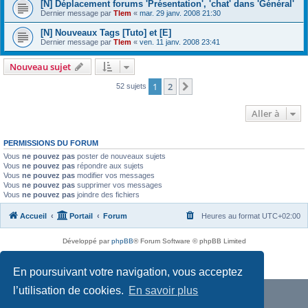
[N] Déplacement forums 'Présentation', 'chat' dans 'Général'
Dernier message par
Tlem
«
mar. 29 janv. 2008 21:30
[N] Nouveaux Tags [Tuto] et [E]
Dernier message par
Tlem
«
ven. 11 janv. 2008 23:41
Nouveau sujet
1
2
Suivante
52 sujets
Aller à
PERMISSIONS DU FORUM
Vous
ne pouvez pas
poster de nouveaux sujets
Vous
ne pouvez pas
répondre aux sujets
Vous
ne pouvez pas
modifier vos messages
Vous
ne pouvez pas
supprimer vos messages
Vous
ne pouvez pas
joindre des fichiers
Accueil
Portail
Forum
Heures au format
UTC+02:00
Développé par
phpBB
® Forum Software © phpBB Limited
Traduit par
phpBB-fr.com
Confidentialité
|
Conditions
En poursuivant votre navigation, vous acceptez
l’utilisation de cookies.
En savoir plus