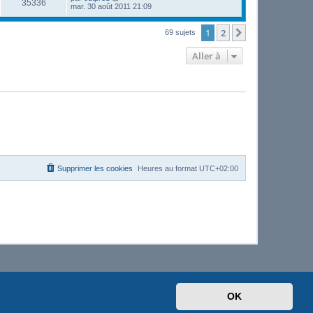
35336
mar. 30 août 2011 21:09
1
2
Suivante
69 sujets
Aller à
Supprimer les cookies
Heures au format
UTC+02:00
OK