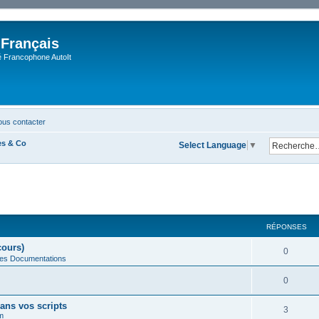
 Français
Francophone AutoIt
us contacter
es & Co
Select Language
▼
cher
cherche avancée
RÉPONSES
cours)
0
des Documentations
0
ans vos scripts
3
m