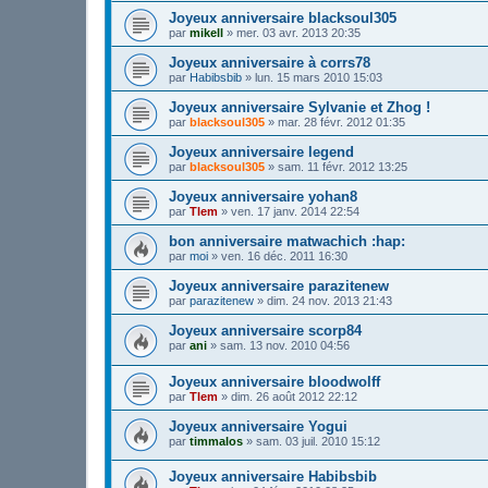
Joyeux anniversaire blacksoul305
par
mikell
»
mer. 03 avr. 2013 20:35
Joyeux anniversaire à corrs78
par
Habibsbib
»
lun. 15 mars 2010 15:03
Joyeux anniversaire Sylvanie et Zhog !
par
blacksoul305
»
mar. 28 févr. 2012 01:35
Joyeux anniversaire legend
par
blacksoul305
»
sam. 11 févr. 2012 13:25
Joyeux anniversaire yohan8
par
Tlem
»
ven. 17 janv. 2014 22:54
bon anniversaire matwachich :hap:
par
moi
»
ven. 16 déc. 2011 16:30
Joyeux anniversaire parazitenew
par
parazitenew
»
dim. 24 nov. 2013 21:43
Joyeux anniversaire scorp84
par
ani
»
sam. 13 nov. 2010 04:56
Joyeux anniversaire bloodwolff
par
Tlem
»
dim. 26 août 2012 22:12
Joyeux anniversaire Yogui
par
timmalos
»
sam. 03 juil. 2010 15:12
Joyeux anniversaire Habibsbib