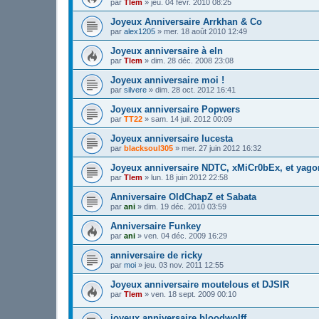
par
Tlem
»
jeu. 04 févr. 2010 08:25
Joyeux Anniversaire Arrkhan & Co
par
alex1205
»
mer. 18 août 2010 12:49
Joyeux anniversaire à eln
par
Tlem
»
dim. 28 déc. 2008 23:08
Joyeux anniversaire moi !
par
silvere
»
dim. 28 oct. 2012 16:41
Joyeux anniversaire Popwers
par
TT22
»
sam. 14 juil. 2012 00:09
Joyeux anniversaire lucesta
par
blacksoul305
»
mer. 27 juin 2012 16:32
Joyeux anniversaire NDTC, xMiCr0bEx, et yag
par
Tlem
»
lun. 18 juin 2012 22:58
Anniversaire OldChapZ et Sabata
par
ani
»
dim. 19 déc. 2010 03:59
Anniversaire Funkey
par
ani
»
ven. 04 déc. 2009 16:29
anniversaire de ricky
par
moi
»
jeu. 03 nov. 2011 12:55
Joyeux anniversaire moutelous et DJSIR
par
Tlem
»
ven. 18 sept. 2009 00:10
joyeux anniversaire bloodwolff