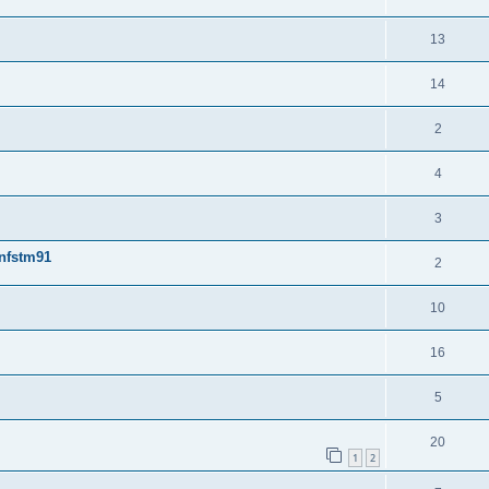
13
14
2
4
3
onfstm91
2
10
16
5
20
1
2