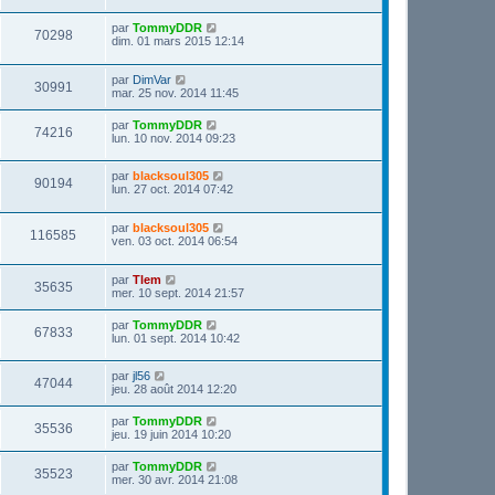
par
TommyDDR
70298
dim. 01 mars 2015 12:14
par
DimVar
30991
mar. 25 nov. 2014 11:45
par
TommyDDR
74216
lun. 10 nov. 2014 09:23
par
blacksoul305
90194
lun. 27 oct. 2014 07:42
par
blacksoul305
116585
ven. 03 oct. 2014 06:54
par
Tlem
35635
mer. 10 sept. 2014 21:57
par
TommyDDR
67833
lun. 01 sept. 2014 10:42
par
jl56
47044
jeu. 28 août 2014 12:20
par
TommyDDR
35536
jeu. 19 juin 2014 10:20
par
TommyDDR
35523
mer. 30 avr. 2014 21:08