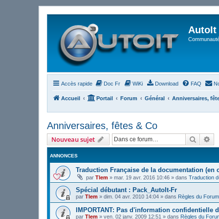
AutoIt
Communauté 
Accès rapide
Doc Fr
WiKi
Download
FAQ
No
Accueil
Portail
Forum
Général
Anniversaires, fêt
Anniversaires, fêtes & Co
Recher
Re
Nouveau sujet
ANNONCES
Traduction Française de la documentation (en 
par
Tlem
»
mar. 19 avr. 2016 10:46
» dans
Traduction 
Spécial débutant : Pack_AutoIt-Fr
par
Tlem
»
dim. 04 avr. 2010 14:04
» dans
Règles du Forum
IMPORTANT: Pas d'information confidentielle d
par
Tlem
»
ven. 02 janv. 2009 12:51
» dans
Règles du Foru