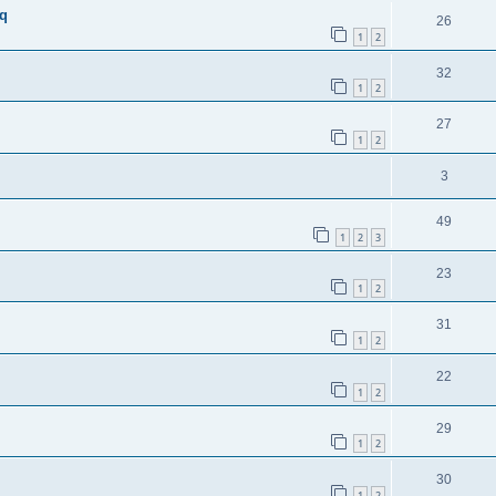
uq
26
1
2
32
1
2
27
1
2
3
49
1
2
3
23
1
2
31
1
2
22
1
2
29
1
2
30
1
2