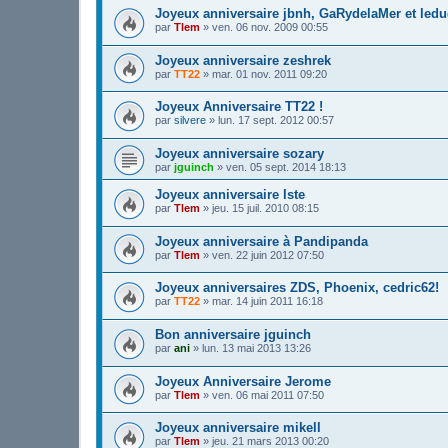
Joyeux anniversaire jbnh, GaRydelaMer et led
par
Tlem
»
ven. 06 nov. 2009 00:55
Joyeux anniversaire zeshrek
par
TT22
»
mar. 01 nov. 2011 09:20
Joyeux Anniversaire TT22 !
par
silvere
»
lun. 17 sept. 2012 00:57
Joyeux anniversaire sozary
par
jguinch
»
ven. 05 sept. 2014 18:13
Joyeux anniversaire Iste
par
Tlem
»
jeu. 15 juil. 2010 08:15
Joyeux anniversaire à Pandipanda
par
Tlem
»
ven. 22 juin 2012 07:50
Joyeux anniversaires ZDS, Phoenix, cedric62!
par
TT22
»
mar. 14 juin 2011 16:18
Bon anniversaire jguinch
par
ani
»
lun. 13 mai 2013 13:26
Joyeux Anniversaire Jerome
par
Tlem
»
ven. 06 mai 2011 07:50
Joyeux anniversaire mikell
par
Tlem
»
jeu. 21 mars 2013 00:20