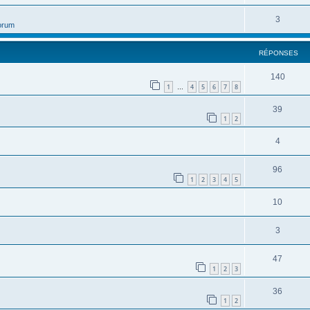
3
orum
RÉPONSES
140
1
4
5
6
7
8
…
39
1
2
4
96
1
2
3
4
5
10
3
47
1
2
3
36
1
2