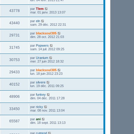
lun. 04 févr. 2013 21:47
par
Tlem
43778
mar. 01 janv. 2013 13:07
par
eln
43440
sam. 29 déc. 2012 22:31
par
blacksoul305
29731
dim. 28 oct. 2012 21:03
par
Popwers
31745
sam. 14 juil. 2012 09:25
par
Uranium
30753
mer. 27 juin 2012 18:32
par
blacksoul305
29433
lun. 18 juin 2012 23:23
par
silvere
40152
lun. 19 déc. 2011 09:25
par
funkey
48906
dim. 04 déc. 2011 17:28
par
ricky
33450
mar. 08 nov. 2011 13:04
par
ani
65587
dim. 18 sept. 2011 13:13
par
cutprod