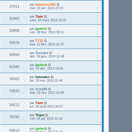
par
blacksoul305
37011
mar. 22 avr. 2014 20:15
par
Tlem
32465
sam. 15 mars 2014 15:32
par
jguinch
39968
ven. 28 févr. 2014 08:11
par
TT22
35676
mar. 11 févr. 2014 21:37
par
Zouzaka
30994
dim. 19 janv. 2014 12:48
par
jguinch
42560
lun. 16 déc. 2013 19:04
par
timmalos
34562
lun. 25 nov. 2013 11:44
par
scorp84
70633
mar. 19 nov. 2013 16:09
par
Tlem
34622
lun. 26 août 2013 20:57
par
Yogui
76790
ven. 05 juil. 2013 12:16
par
jguinch
44612