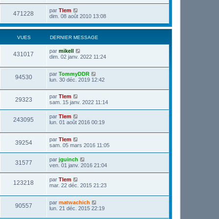
par
Tlem
471228
dim. 08 août 2010 13:08
VUES
DERNIER MESSAGE
par
mikell
431017
dim. 02 janv. 2022 11:24
par
TommyDDR
94530
lun. 30 déc. 2019 12:42
par
Tlem
29323
sam. 15 janv. 2022 11:14
par
Tlem
243095
lun. 01 août 2016 00:19
par
Tlem
39254
sam. 05 mars 2016 11:05
par
jguinch
31577
ven. 01 janv. 2016 21:04
par
Tlem
123218
mar. 22 déc. 2015 21:23
par
matwachich
90557
lun. 21 déc. 2015 22:19