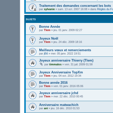
Traitement des demandes concernant les bots
par
sylvanie
»
sam. 13 oct. 2007 16:08
» dans
Règles du F
SUJETS
Bonne Année
par
Tlem
»
jeu. 01 janv. 2009 02:27
Joyeux Noël
par
Tlem
»
jeu. 24 déc. 2009 18:16
Meilleurs vœux et remerciements
par
jl56
»
mer. 05 janv. 2022 19:51
Joyeux anniversaire Thierry (Tlem)
par
timmalos
»
ven. 31 juil. 2009 01:58
Joyeux Anniversaire TopXm
par
Tlem
»
jeu. 04 oct. 2012 19:34
Bonne année 2016
par
Tlem
»
ven. 01 janv. 2016 05:06
Joyeux anniversaire jchd
par
Tlem
»
mer. 22 déc. 2010 00:45
Anniversaire matwachich
par
ani
»
jeu. 16 déc. 2010 01:53