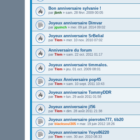
Bon anniversaire sylvanie !
par
jbnh
»
sam. 28 févr. 2009 00:05
Joyeux anniversaire Dimvar
par
jguinch
»
mer. 09 juil. 2014 09:02
Joyeux anniversaire SrBelial
par
Tlem
»
mer. 10 nov. 2010 07:02
Anniversaire du forum
par
Tlem
»
sam. 22 oct. 2011 01:17
Joyeux anniversaire timmalos.
par
Tlem
»
jeu. 01 oct. 2009 08:01
Joyeux Anniversaire pop45
par
Tlem
»
sam. 10 sept. 2011 10:43
Joyeux anniversaire TommyDDR
par
Tlem
»
lun. 29 août 2011 01:58
Joyeux anniversaire jl56
par
Tlem
»
dim. 28 août 2011 21:38
Joyeux anniversaire pierrotm777, tib20
par
blacksoul305
»
mar. 19 juin 2012 18:26
Joyeux anniversaire Yoyo86220
par
Tlem
»
ven. 30 avr. 2010 08:33