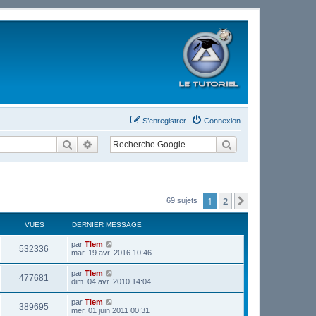
S’enregistrer
Connexion
Rechercher
Recherche avancée
1
2
Suivante
69 sujets
VUES
DERNIER MESSAGE
par
Tlem
532336
mar. 19 avr. 2016 10:46
par
Tlem
477681
dim. 04 avr. 2010 14:04
par
Tlem
389695
mer. 01 juin 2011 00:31