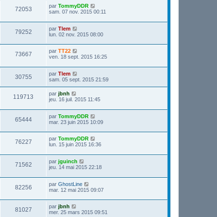
par
TommyDDR
72053
sam. 07 nov. 2015 00:11
par
Tlem
79252
lun. 02 nov. 2015 08:00
par
TT22
73667
ven. 18 sept. 2015 16:25
par
Tlem
30755
sam. 05 sept. 2015 21:59
par
jbnh
119713
jeu. 16 juil. 2015 11:45
par
TommyDDR
65444
mar. 23 juin 2015 10:09
par
TommyDDR
76227
lun. 15 juin 2015 16:36
par
jguinch
71562
jeu. 14 mai 2015 22:18
par
GhostLine
82256
mar. 12 mai 2015 09:07
par
jbnh
81027
mer. 25 mars 2015 09:51