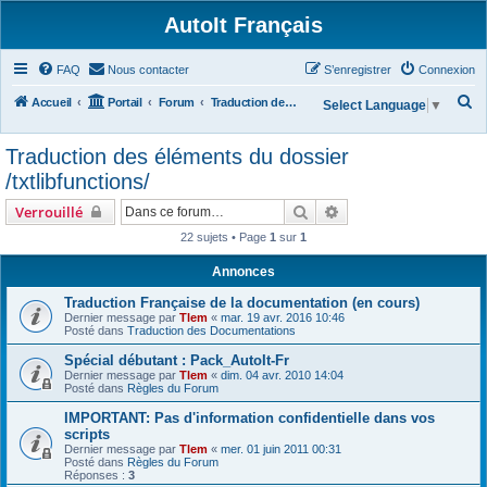
AutoIt Français
FAQ
Nous contacter
S’enregistrer
Connexion
R
Accueil
Portail
Forum
Traduction des éléments du dossier /txtlibfunctions/
Select Language
▼
e
Traduction des éléments du dossier
c
/txtlibfunctions/
h
e
Rechercher
Recherche avancée
Verrouillé
r
22 sujets • Page
1
sur
1
c
Annonces
h
Traduction Française de la documentation (en cours)
e
Dernier message par
Tlem
«
mar. 19 avr. 2016 10:46
Posté dans
Traduction des Documentations
r
Spécial débutant : Pack_AutoIt-Fr
Dernier message par
Tlem
«
dim. 04 avr. 2010 14:04
Posté dans
Règles du Forum
IMPORTANT: Pas d'information confidentielle dans vos
scripts
Dernier message par
Tlem
«
mer. 01 juin 2011 00:31
Posté dans
Règles du Forum
Réponses :
3