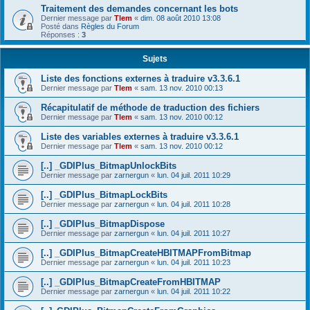
Traitement des demandes concernant les bots
Dernier message par
Tlem
«
dim. 08 août 2010 13:08
Posté dans
Règles du Forum
Réponses :
3
Sujets
Liste des fonctions externes à traduire v3.3.6.1
Dernier message par
Tlem
«
sam. 13 nov. 2010 00:13
Récapitulatif de méthode de traduction des fichiers
Dernier message par
Tlem
«
sam. 13 nov. 2010 00:12
Liste des variables externes à traduire v3.3.6.1
Dernier message par
Tlem
«
sam. 13 nov. 2010 00:12
[..] _GDIPlus_BitmapUnlockBits
Dernier message par
zarnergun
«
lun. 04 juil. 2011 10:29
[..] _GDIPlus_BitmapLockBits
Dernier message par
zarnergun
«
lun. 04 juil. 2011 10:28
[..] _GDIPlus_BitmapDispose
Dernier message par
zarnergun
«
lun. 04 juil. 2011 10:27
[..] _GDIPlus_BitmapCreateHBITMAPFromBitmap
Dernier message par
zarnergun
«
lun. 04 juil. 2011 10:23
[..] _GDIPlus_BitmapCreateFromHBITMAP
Dernier message par
zarnergun
«
lun. 04 juil. 2011 10:22