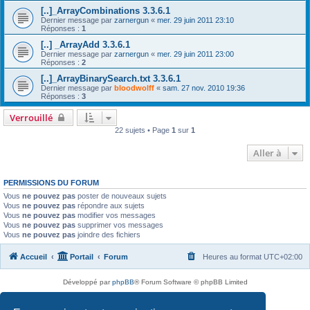
[..]_ArrayCombinations 3.3.6.1
Dernier message par
zarnergun
«
mer. 29 juin 2011 23:10
Réponses :
1
[..] _ArrayAdd 3.3.6.1
Dernier message par
zarnergun
«
mer. 29 juin 2011 23:00
Réponses :
2
[..]_ArrayBinarySearch.txt 3.3.6.1
Dernier message par
bloodwolff
«
sam. 27 nov. 2010 19:36
Réponses :
3
Verrouillé
22 sujets • Page
1
sur
1
Aller à
PERMISSIONS DU FORUM
Vous
ne pouvez pas
poster de nouveaux sujets
Vous
ne pouvez pas
répondre aux sujets
Vous
ne pouvez pas
modifier vos messages
Vous
ne pouvez pas
supprimer vos messages
Vous
ne pouvez pas
joindre des fichiers
Accueil
Portail
Forum
Heures au format
UTC+02:00
Développé par
phpBB
® Forum Software © phpBB Limited
Traduit par
phpBB-fr.com
Confidentialité
|
Conditions