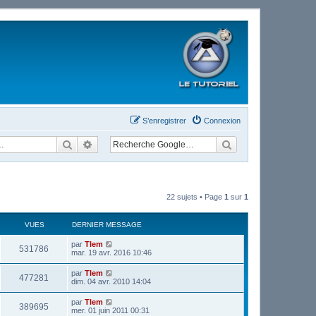
S’enregistrer
Connexion
Rechercher
Recherche avancée
22 sujets • Page
1
sur
1
VUES
DERNIER MESSAGE
par
Tlem
531786
mar. 19 avr. 2016 10:46
par
Tlem
477281
dim. 04 avr. 2010 14:04
par
Tlem
389695
mer. 01 juin 2011 00:31