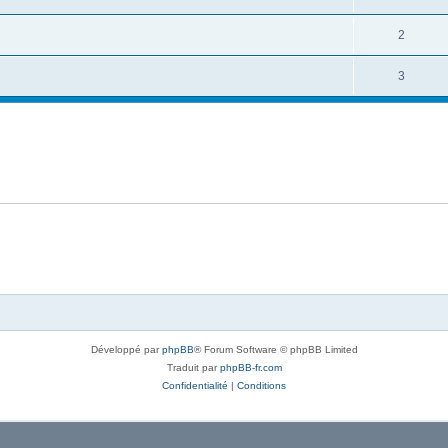
2
3
Développé par
phpBB
® Forum Software © phpBB Limited
Traduit par
phpBB-fr.com
Confidentialité
|
Conditions