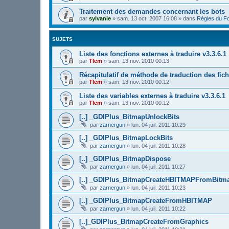
Traitement des demandes concernant les bots
par
sylvanie
»
sam. 13 oct. 2007 16:08
» dans
Règles du F
SUJETS
Liste des fonctions externes à traduire v3.3.6.1
par
Tlem
»
sam. 13 nov. 2010 00:13
Récapitulatif de méthode de traduction des fich
par
Tlem
»
sam. 13 nov. 2010 00:12
Liste des variables externes à traduire v3.3.6.1
par
Tlem
»
sam. 13 nov. 2010 00:12
[..] _GDIPlus_BitmapUnlockBits
par
zarnergun
»
lun. 04 juil. 2011 10:29
[..] _GDIPlus_BitmapLockBits
par
zarnergun
»
lun. 04 juil. 2011 10:28
[..] _GDIPlus_BitmapDispose
par
zarnergun
»
lun. 04 juil. 2011 10:27
[..] _GDIPlus_BitmapCreateHBITMAPFromBitm
par
zarnergun
»
lun. 04 juil. 2011 10:23
[..] _GDIPlus_BitmapCreateFromHBITMAP
par
zarnergun
»
lun. 04 juil. 2011 10:22
[..]_GDIPlus_BitmapCreateFromGraphics