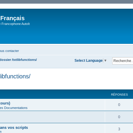
 Français
Francophone AutoIt
us contacter
ossier /txtlibfunctions/
Select Language
▼
ibfunctions/
che avancée
RÉPONSES
cours)
0
des Documentations
0
ans vos scripts
3
m