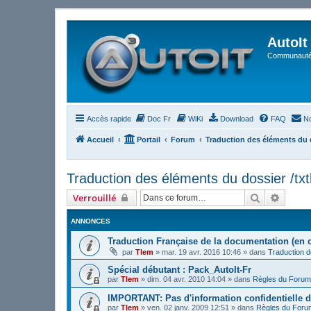
AutoIt
Communauté 
Accès rapide
Doc Fr
WiKi
Download
FAQ
No
Accueil
Portail
Forum
Traduction des éléments du d
Traduction des éléments du dossier /txtl
Rechercher
Recher
Verrouillé
ANNONCES
Traduction Française de la documentation (en 
par
Tlem
»
mar. 19 avr. 2016 10:46
» dans
Traduction 
Spécial débutant : Pack_AutoIt-Fr
par
Tlem
»
dim. 04 avr. 2010 14:04
» dans
Règles du Forum
IMPORTANT: Pas d'information confidentielle d
par
Tlem
»
ven. 02 janv. 2009 12:51
» dans
Règles du Foru