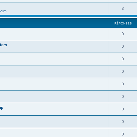
3
orum
RÉPONSES
0
iers
0
0
0
0
0
ap
0
0
0