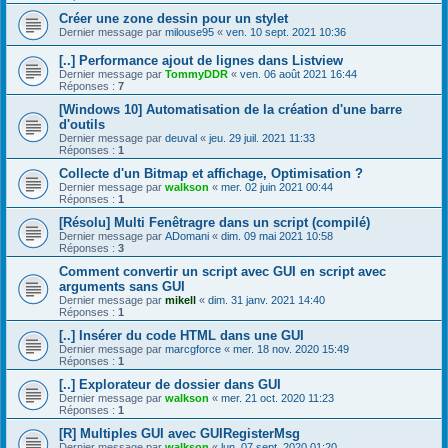
Créer une zone dessin pour un stylet
Dernier message par
milouse95
«
ven. 10 sept. 2021 10:36
[..] Performance ajout de lignes dans Listview
Dernier message par
TommyDDR
«
ven. 06 août 2021 16:44
Réponses :
7
[Windows 10] Automatisation de la création d'une barre
d'outils
Dernier message par
deuval
«
jeu. 29 juil. 2021 11:33
Réponses :
1
Collecte d'un Bitmap et affichage, Optimisation ?
Dernier message par
walkson
«
mer. 02 juin 2021 00:44
Réponses :
1
[Résolu] Multi Fenêtragre dans un script (compilé)
Dernier message par
ADomani
«
dim. 09 mai 2021 10:58
Réponses :
3
Comment convertir un script avec GUI en script avec
arguments sans GUI
Dernier message par
mikell
«
dim. 31 janv. 2021 14:40
Réponses :
1
[..] Insérer du code HTML dans une GUI
Dernier message par
marcgforce
«
mer. 18 nov. 2020 15:49
Réponses :
1
[..] Explorateur de dossier dans GUI
Dernier message par
walkson
«
mer. 21 oct. 2020 11:23
Réponses :
1
[R] Multiples GUI avec GUIRegisterMsg
Dernier message par
walkson
«
lun. 07 sept. 2020 01:20