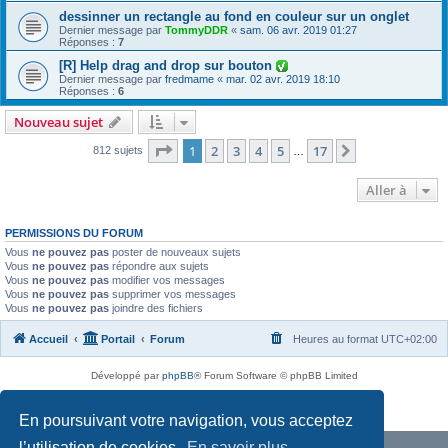
dessinner un rectangle au fond en couleur sur un onglet
Dernier message par
TommyDDR
«
sam. 06 avr. 2019 01:27
Réponses :
7
[R] Help drag and drop sur bouton
Dernier message par
fredmame
«
mar. 02 avr. 2019 18:10
Réponses :
6
Nouveau sujet
Page
1
sur
17
1
2
3
4
5
17
Suivante
812 sujets
…
Aller à
PERMISSIONS DU FORUM
Vous
ne pouvez pas
poster de nouveaux sujets
Vous
ne pouvez pas
répondre aux sujets
Vous
ne pouvez pas
modifier vos messages
Vous
ne pouvez pas
supprimer vos messages
Vous
ne pouvez pas
joindre des fichiers
Accueil
Portail
Forum
Heures au format
UTC+02:00
Développé par
phpBB
® Forum Software © phpBB Limited
Traduit par
phpBB-fr.com
Confidentialité
|
Conditions
En poursuivant votre navigation, vous acceptez
l’utilisation de cookies.
En savoir plus