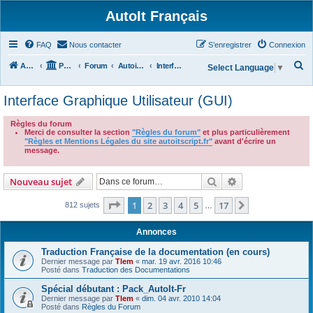
AutoIt Français
FAQ
Nous contacter
S’enregistrer
Connexion
R
Accueil
Portail
Forum
Autoit v3
Interface Graphique Utilisateur (GUI)
Select Language
▼
e
Interface Graphique Utilisateur (GUI)
c
h
Règles du forum
Merci de consulter la section
"Règles du forum"
et plus particulièrement
e
"Règles et Mentions Légales du site autoitscript.fr"
avant d'écrire un
r
message.
.
c
Rechercher
Recherche avanc
Nouveau sujet
h
e
Page
1
sur
17
1
2
3
4
5
17
Suivante
812 sujets
…
r
Annonces
Traduction Française de la documentation (en cours)
Dernier message par
Tlem
«
mar. 19 avr. 2016 10:46
Posté dans
Traduction des Documentations
Spécial débutant : Pack_AutoIt-Fr
Dernier message par
Tlem
«
dim. 04 avr. 2010 14:04
Posté dans
Règles du Forum