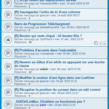
[..] Script fusion pdf déplacement bureau
Dernier message par
shuradoko999
«
sam. 24 août 2024 11:54
Réponses :
2
[R] Sauvegarder l'ordre de tri d'une colonne
Dernier message par
jpascal
«
mer. 14 août 2024 09:27
Réponses :
2
Barre de Progression Téléchargment
Dernier message par
AntoineFavre54
«
lun. 05 févr. 2024 08:27
Réponses :
5
[R] Bouton qui reste cliqué - lié fenetre fille ?
Dernier message par
SurPriseS
«
mer. 27 déc. 2023 13:37
Réponses :
20
1
2
[R] Problème d'accents dans l'exécutable
Dernier message par
cramaboule
«
mar. 05 déc. 2023 13:44
Réponses :
1
[R] Revenir au début d'un while en appuyant sur une touche
du clavier
Dernier message par
mikell
«
sam. 09 sept. 2023 07:05
Réponses :
12
[R] Modifier la couleur d'une ligne dans une ListView
Dernier message par
jpascal
«
lun. 03 juil. 2023 11:11
Réponses :
8
[R] Récupérer la position du curseur dans un edit control
Dernier message par
jpascal
«
mer. 28 juin 2023 12:17
Réponses :
4
_GUICtrlListBox_ClickItem ne fonctionne pas ?
Dernier message par
jchd
«
dim. 18 juin 2023 11:31
Réponses :
3