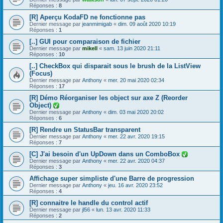
Réponses :
8
[R] Aperçu KodaFD ne fonctionne pas
Dernier message par
jeanmimigab
«
dim. 09 août 2020 10:19
Réponses :
1
[..] GUI pour comparaison de fichier
Dernier message par
mikell
«
sam. 13 juin 2020 21:11
Réponses :
10
[..] CheckBox qui disparait sous le brush de la ListView
(Focus)
Dernier message par
Anthony
«
mer. 20 mai 2020 02:34
Réponses :
17
[R] Démo Réorganiser les object sur axe Z (Reorder
Object)
Dernier message par
Anthony
«
dim. 03 mai 2020 20:02
Réponses :
6
[R] Rendre un StatusBar transparent
Dernier message par
Anthony
«
mer. 22 avr. 2020 19:15
Réponses :
7
[C] J'ai besoin d'un UpDown dans un ComboBox
Dernier message par
Anthony
«
mer. 22 avr. 2020 04:37
Réponses :
3
Affichage super simpliste d'une Barre de progression
Dernier message par
Anthony
«
jeu. 16 avr. 2020 23:52
Réponses :
4
[R] connaitre le handle du control actif
Dernier message par
jl56
«
lun. 13 avr. 2020 11:33
Réponses :
2