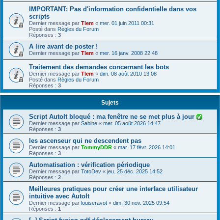
IMPORTANT: Pas d'information confidentielle dans vos
scripts
Dernier message par
Tlem
«
mer. 01 juin 2011 00:31
Posté dans
Règles du Forum
Réponses :
3
A lire avant de poster !
Dernier message par
Tlem
«
mer. 16 janv. 2008 22:48
Traitement des demandes concernant les bots
Dernier message par
Tlem
«
dim. 08 août 2010 13:08
Posté dans
Règles du Forum
Réponses :
3
Sujets
Script AutoIt bloqué : ma fenêtre ne se met plus à jour
Dernier message par
Sabine
«
mer. 05 août 2026 14:47
Réponses :
3
les ascenseur qui ne descendent pas
Dernier message par
TommyDDR
«
mar. 17 févr. 2026 14:01
Réponses :
3
Automatisation : vérification périodique
Dernier message par
TotoDev
«
jeu. 25 déc. 2025 14:52
Réponses :
2
Meilleures pratiques pour créer une interface utilisateur
intuitive avec AutoIt
Dernier message par
louiseravot
«
dim. 30 nov. 2025 09:54
Réponses :
1