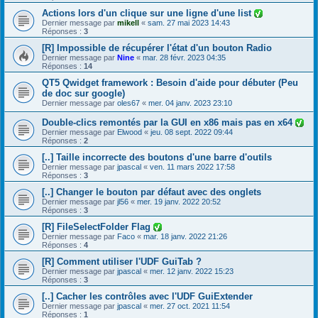
Actions lors d'un clique sur une ligne d'une list
Dernier message par
mikell
«
sam. 27 mai 2023 14:43
Réponses :
3
[R] Impossible de récupérer l'état d'un bouton Radio
Dernier message par
Nine
«
mar. 28 févr. 2023 04:35
Réponses :
14
QT5 Qwidget framework : Besoin d'aide pour débuter (Peu
de doc sur google)
Dernier message par
oles67
«
mer. 04 janv. 2023 23:10
Double-clics remontés par la GUI en x86 mais pas en x64
Dernier message par
Elwood
«
jeu. 08 sept. 2022 09:44
Réponses :
2
[..] Taille incorrecte des boutons d'une barre d'outils
Dernier message par
jpascal
«
ven. 11 mars 2022 17:58
Réponses :
3
[..] Changer le bouton par défaut avec des onglets
Dernier message par
jl56
«
mer. 19 janv. 2022 20:52
Réponses :
3
[R] FileSelectFolder Flag
Dernier message par
Faco
«
mar. 18 janv. 2022 21:26
Réponses :
4
[R] Comment utiliser l'UDF GuiTab ?
Dernier message par
jpascal
«
mer. 12 janv. 2022 15:23
Réponses :
3
[..] Cacher les contrôles avec l'UDF GuiExtender
Dernier message par
jpascal
«
mer. 27 oct. 2021 11:54
Réponses :
1