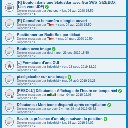
[R] Bouton dans une StatusBar avec Gui $WS_SIZEBOX
(Lien vers UDF)
Dernier message par
Anthony
«
lun. 06 avr. 2020 15:59
Réponses :
4
[R] Connaître le numéro d'onglet ouvert
Dernier message par
Tlem
«
sam. 04 avr. 2020 15:50
Réponses :
11
Positionner un RadioBox par défaut
Dernier message par
Tlem
«
mar. 24 mars 2020 20:50
Réponses :
1
Bouton avec image
Dernier message par
dopi
«
mer. 23 oct. 2019 15:58
Réponses :
2
[..] Fermeture d'une GUI
Dernier message par
littlechiki
«
ven. 13 sept. 2019 12:29
Réponses :
18
pixelgetcolor sur une image
Dernier message par
littlechiki
«
mer. 07 août 2019 19:23
Réponses :
8
[RESOLU] Débutants : Affichage de l'heure en temps réel
Dernier message par
mikell
«
mar. 04 juin 2019 22:03
Réponses :
19
Débutants : Mon icone disparait après compilation
Dernier message par
xerces49
«
mer. 29 mai 2019 08:52
Réponses :
5
Savoir la présence d'un objet suivant la position
Dernier message par
littlechiki
«
lun. 15 avr. 2019 14:02
Réponses :
7