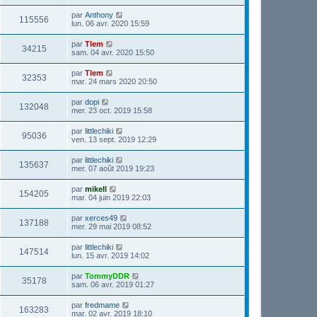
par
Anthony
115556
lun. 06 avr. 2020 15:59
par
Tlem
34215
sam. 04 avr. 2020 15:50
par
Tlem
32353
mar. 24 mars 2020 20:50
par
dopi
132048
mer. 23 oct. 2019 15:58
par
littlechiki
95036
ven. 13 sept. 2019 12:29
par
littlechiki
135637
mer. 07 août 2019 19:23
par
mikell
154205
mar. 04 juin 2019 22:03
par
xerces49
137188
mer. 29 mai 2019 08:52
par
littlechiki
147514
lun. 15 avr. 2019 14:02
par
TommyDDR
35178
sam. 06 avr. 2019 01:27
par
fredmame
163283
mar. 02 avr. 2019 18:10