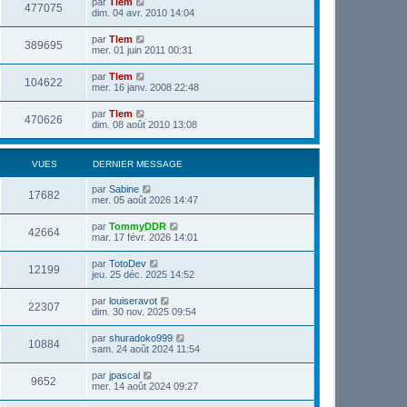
par
Tlem
477075
dim. 04 avr. 2010 14:04
par
Tlem
389695
mer. 01 juin 2011 00:31
par
Tlem
104622
mer. 16 janv. 2008 22:48
par
Tlem
470626
dim. 08 août 2010 13:08
VUES
DERNIER MESSAGE
par
Sabine
17682
mer. 05 août 2026 14:47
par
TommyDDR
42664
mar. 17 févr. 2026 14:01
par
TotoDev
12199
jeu. 25 déc. 2025 14:52
par
louiseravot
22307
dim. 30 nov. 2025 09:54
par
shuradoko999
10884
sam. 24 août 2024 11:54
par
jpascal
9652
mer. 14 août 2024 09:27