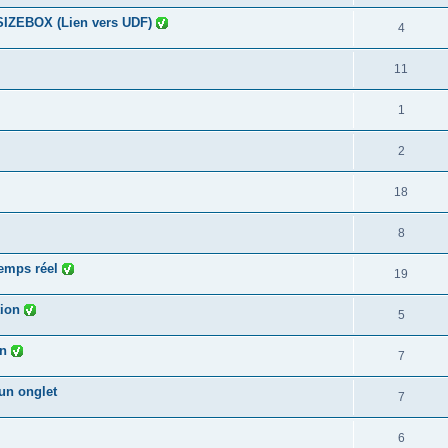
SIZEBOX (Lien vers UDF)
4
11
1
2
18
8
temps réel
19
tion
5
on
7
un onglet
7
6