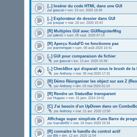
[..] Insérer du code HTML dans une GUI
par
jpascal
»
ven. 23 oct. 2020 16:48
[..] Explorateur de dossier dans GUI
par
jcaspar
»
mar. 20 oct. 2020 15:43
[R] Multiples GUI avec GUIRegisterMsg
par
julienG
»
sam. 05 sept. 2020 07:14
[R] Aperçu KodaFD ne fonctionne pas
par
jeanmimigab
»
sam. 08 août 2020 16:41
[..] GUI pour comparaison de fichier
par
jpascal
»
lun. 13 avr. 2020 15:49
[..] CheckBox qui disparait sous le brush de la
par
Anthony
»
mar. 05 mai 2020 17:31
[R] Démo Réorganiser les object sur axe Z (Re
par
Anthony
»
dim. 03 mai 2020 01:14
[R] Rendre un StatusBar transparent
par
Hugues
»
ven. 31 janv. 2014 14:41
[C] J'ai besoin d'un UpDown dans un ComboB
par
Anthony
»
mar. 21 avr. 2020 12:50
Affichage super simpliste d'une Barre de progr
par
Izarra6492
»
mar. 24 mars 2020 15:34
[R] connaitre le handle du control actif
par
jl56
»
dim. 12 avr. 2020 11:54