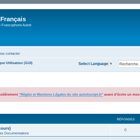
 Français
Francophone AutoIt
us contacter
ue Utilisateur (GUI)
Select Language
▼
iculièrement
"Règles et Mentions Légales du site autoitscript.fr"
avant d'écrire un mes
cher
cherche avancée
RÉPONSES
cours)
0
des Documentations