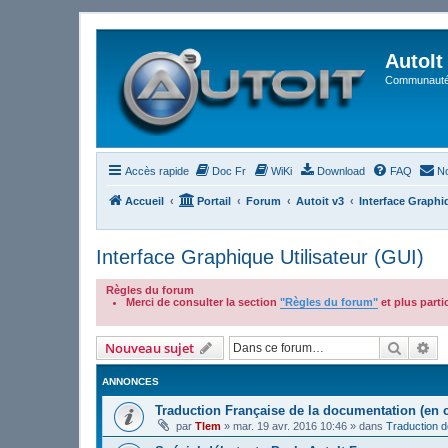
AutoIt
Communauté 
Accès rapide
Doc Fr
WiKi
Download
FAQ
No
Accueil
Portail
Forum
Autoit v3
Interface Graphiq
Interface Graphique Utilisateur (GUI)
Règles du forum
Merci de consulter la section
"Règles du forum"
et plus part
.
Recher
Re
Nouveau sujet
ANNONCES
Traduction Française de la documentation (en 
par
Tlem
»
mar. 19 avr. 2016 10:46
» dans
Traduction 