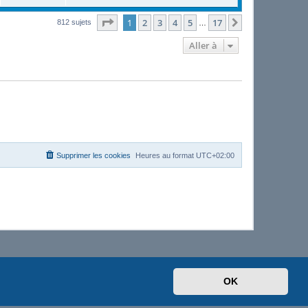
Page
1
sur
17
1
2
3
4
5
17
Suivante
812 sujets
…
Aller à
Supprimer les cookies
Heures au format
UTC+02:00
OK