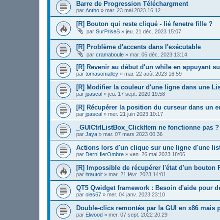
Barre de Progression Téléchargment
par
Antho
»
mar. 23 mai 2023 16:12
[R] Bouton qui reste cliqué - lié fenetre fille ?
par
SurPriseS
»
jeu. 21 déc. 2023 15:07
[R] Problème d'accents dans l'exécutable
par
cramaboule
»
mar. 05 déc. 2023 13:14
[R] Revenir au début d'un while en appuyant su
par
tomasomalley
»
mar. 22 août 2023 16:59
[R] Modifier la couleur d'une ligne dans une Li
par
jpascal
»
jeu. 17 sept. 2020 19:58
[R] Récupérer la position du curseur dans un ed
par
jpascal
»
mer. 21 juin 2023 10:17
_GUICtrlListBox_ClickItem ne fonctionne pas ?
par
Jaya
»
mar. 07 mars 2023 00:36
Actions lors d'un clique sur une ligne d'une lis
par
DernHierOmbre
»
ven. 26 mai 2023 18:06
[R] Impossible de récupérer l'état d'un bouton 
par
ltrautoit
»
mar. 21 févr. 2023 14:01
QT5 Qwidget framework : Besoin d'aide pour d
par
oles67
»
mer. 04 janv. 2023 23:10
Double-clics remontés par la GUI en x86 mais 
par
Elwood
»
mer. 07 sept. 2022 20:29