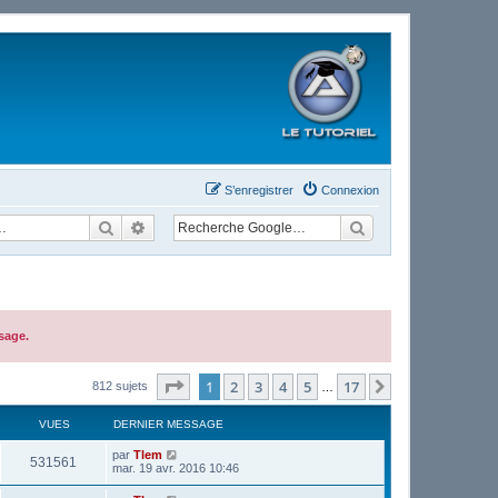
S’enregistrer
Connexion
Rechercher
Recherche avancée
sage.
Page
1
sur
17
1
2
3
4
5
17
Suivante
812 sujets
…
VUES
DERNIER MESSAGE
par
Tlem
531561
mar. 19 avr. 2016 10:46