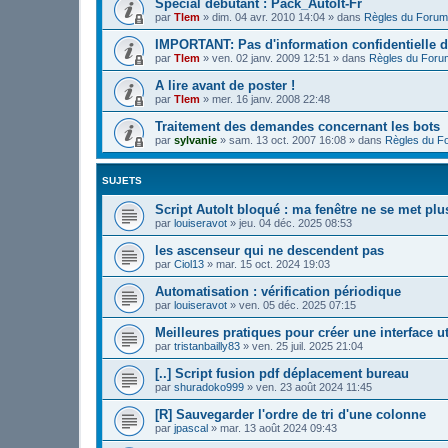
Spécial débutant : Pack_AutoIt-Fr
par
Tlem
»
dim. 04 avr. 2010 14:04
» dans
Règles du Forum
IMPORTANT: Pas d'information confidentielle d
par
Tlem
»
ven. 02 janv. 2009 12:51
» dans
Règles du Foru
A lire avant de poster !
par
Tlem
»
mer. 16 janv. 2008 22:48
Traitement des demandes concernant les bots
par
sylvanie
»
sam. 13 oct. 2007 16:08
» dans
Règles du F
SUJETS
Script AutoIt bloqué : ma fenêtre ne se met plu
par
louiseravot
»
jeu. 04 déc. 2025 08:53
les ascenseur qui ne descendent pas
par
Ciol13
»
mar. 15 oct. 2024 19:03
Automatisation : vérification périodique
par
louiseravot
»
ven. 05 déc. 2025 07:15
Meilleures pratiques pour créer une interface uti
par
tristanbailly83
»
ven. 25 juil. 2025 21:04
[..] Script fusion pdf déplacement bureau
par
shuradoko999
»
ven. 23 août 2024 11:45
[R] Sauvegarder l'ordre de tri d'une colonne
par
jpascal
»
mar. 13 août 2024 09:43