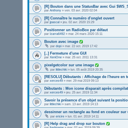
[R] Bouton dans une StatusBar avec Gui $WS_
par
Anthony
»
ven. 03 avr. 2020 02:04
[R] Connaître le numéro d'onglet ouvert
par
jpascal
»
jeu. 02 avr. 2020 15:29
Positionner un RadioBox par défaut
par
Izarra6492
»
mar. 24 mars 2020 15:11
Bouton avec image
par
dopi
»
mar. 22 oct. 2019 17:42
[..] Fermeture d'une GUI
par
XeniOne
»
mar. 25 oct. 2011 13:31
pixelgetcolor sur une image
par
littlechiki
»
lun. 05 août 2019 20:35
[RESOLU] Débutants : Affichage de l'heure en 
par
xerces49
»
mer. 29 mai 2019 09:13
Débutants : Mon icone disparait après compila
par
xerces49
»
jeu. 25 avr. 2019 11:34
Savoir la présence d'un objet suivant la positi
par
littlechiki
»
sam. 13 avr. 2019 14:13
dessinner un rectangle au fond en couleur sur 
par
ericire
»
lun. 01 avr. 2019 14:11
[R] Help drag and drop sur bouton
par
fredmame
»
mar. 02 avr. 2019 09:39