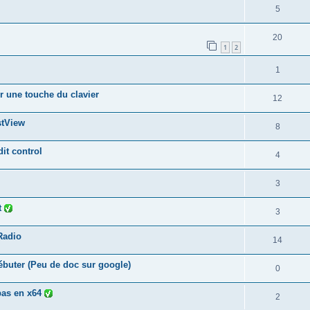
5
20
1
2
1
r une touche du clavier
12
stView
8
it control
4
3
t
3
Radio
14
ébuter (Peu de doc sur google)
0
pas en x64
2