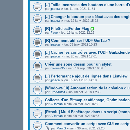
[..] Taille incorrecte des boutons d'une barre d'
par
jpascal
»
lun. 11 oct. 2021 11:51
[..] Changer le bouton par défaut avec des ongl
par
jpascal
»
mer. 12 janv. 2022 15:22
[R] FileSelectFolder Flag
par
Faco
»
jeu. 13 janv. 2022 12:26
[R] Comment utiliser l'UDF GuiTab ?
par
jpascal
»
lun. 03 janv. 2022 10:23
[..] Cacher les contrôles avec l'UDF GuiExtende
par
jpascal
»
mar. 26 oct. 2021 17:01
Créer une zone dessin pour un stylet
par
milouse95
»
ven. 10 sept. 2021 10:36
[..] Performance ajout de lignes dans Listview
par
jpascal
»
jeu. 05 août 2021 14:10
[Windows 10] Automatisation de la création d'u
par
FredAutoit
»
lun. 08 oct. 2018 17:35
Collecte d'un Bitmap et affichage, Optimisation
par
ADomani
»
dim. 30 mai 2021 16:32
[Résolu] Multi Fenêtragre dans un script (compi
par
ADomani
»
dim. 09 mai 2021 06:37
Comment convertir un script avec GUI en scri
par
MarcS
»
sam. 30 janv. 2021 22:20