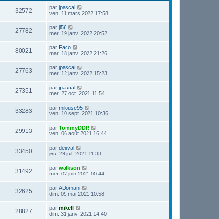
par
jpascal
32572
ven. 11 mars 2022 17:58
par
jl56
27782
mer. 19 janv. 2022 20:52
par
Faco
80021
mar. 18 janv. 2022 21:26
par
jpascal
27763
mer. 12 janv. 2022 15:23
par
jpascal
27351
mer. 27 oct. 2021 11:54
par
milouse95
33283
ven. 10 sept. 2021 10:36
par
TommyDDR
29913
ven. 06 août 2021 16:44
par
deuval
33450
jeu. 29 juil. 2021 11:33
par
walkson
31492
mer. 02 juin 2021 00:44
par
ADomani
32625
dim. 09 mai 2021 10:58
par
mikell
28827
dim. 31 janv. 2021 14:40