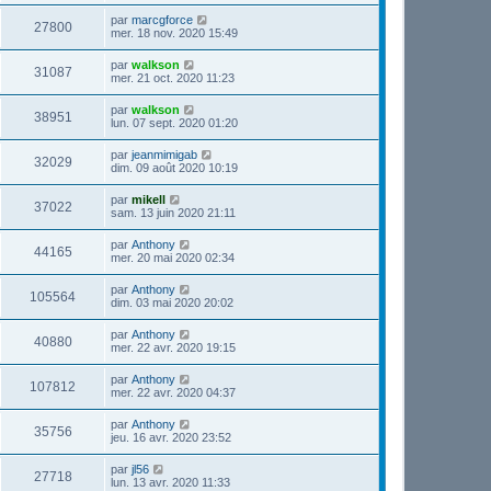
par
marcgforce
27800
mer. 18 nov. 2020 15:49
par
walkson
31087
mer. 21 oct. 2020 11:23
par
walkson
38951
lun. 07 sept. 2020 01:20
par
jeanmimigab
32029
dim. 09 août 2020 10:19
par
mikell
37022
sam. 13 juin 2020 21:11
par
Anthony
44165
mer. 20 mai 2020 02:34
par
Anthony
105564
dim. 03 mai 2020 20:02
par
Anthony
40880
mer. 22 avr. 2020 19:15
par
Anthony
107812
mer. 22 avr. 2020 04:37
par
Anthony
35756
jeu. 16 avr. 2020 23:52
par
jl56
27718
lun. 13 avr. 2020 11:33