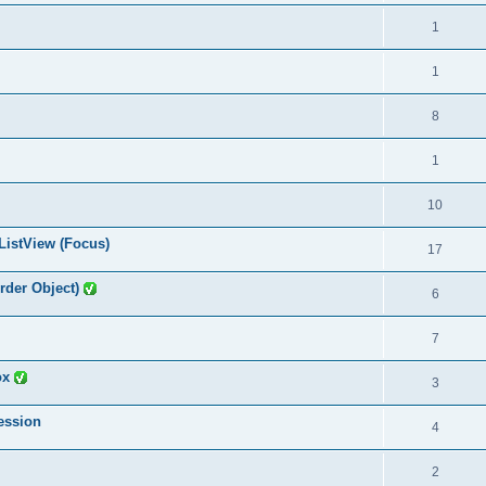
1
1
8
1
10
 ListView (Focus)
17
order Object)
6
7
ox
3
ession
4
2