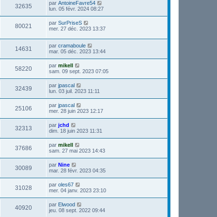
par
AntoineFavre54
32635
lun. 05 févr. 2024 08:27
par
SurPriseS
80021
mer. 27 déc. 2023 13:37
par
cramaboule
14631
mar. 05 déc. 2023 13:44
par
mikell
58220
sam. 09 sept. 2023 07:05
par
jpascal
32439
lun. 03 juil. 2023 11:11
par
jpascal
25106
mer. 28 juin 2023 12:17
par
jchd
32313
dim. 18 juin 2023 11:31
par
mikell
37686
sam. 27 mai 2023 14:43
par
Nine
30089
mar. 28 févr. 2023 04:35
par
oles67
31028
mer. 04 janv. 2023 23:10
par
Elwood
40920
jeu. 08 sept. 2022 09:44