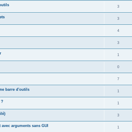
outils
3
ets
3
4
3
r
1
0
7
ne barre d'outils
1
 ?
1
lé)
3
pt avec arguments sans GUI
1