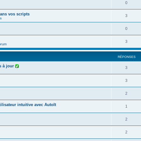
0
ans vos scripts
3
m
0
3
orum
RÉPONSES
s à jour
3
3
2
lisateur intuitive avec AutoIt
1
2
2