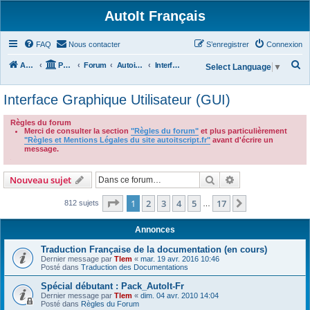
AutoIt Français
FAQ
Nous contacter
S’enregistrer
Connexion
R
Accueil
Portail
Forum
Autoit v3
Interface Graphique Utilisateur (GUI)
Select Language
▼
e
Interface Graphique Utilisateur (GUI)
c
h
Règles du forum
Merci de consulter la section
"Règles du forum"
et plus particulièrement
e
"Règles et Mentions Légales du site autoitscript.fr"
avant d'écrire un
r
message.
.
c
Rechercher
Recherche avanc
Nouveau sujet
h
e
Page
1
sur
17
1
2
3
4
5
17
Suivante
812 sujets
…
r
Annonces
Traduction Française de la documentation (en cours)
Dernier message par
Tlem
«
mar. 19 avr. 2016 10:46
Posté dans
Traduction des Documentations
Spécial débutant : Pack_AutoIt-Fr
Dernier message par
Tlem
«
dim. 04 avr. 2010 14:04
Posté dans
Règles du Forum