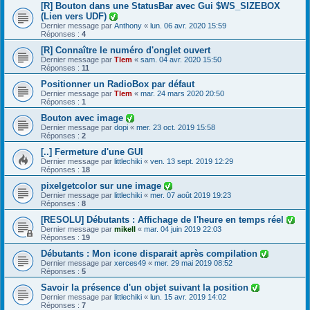
[R] Bouton dans une StatusBar avec Gui $WS_SIZEBOX
(Lien vers UDF)
Dernier message par
Anthony
«
lun. 06 avr. 2020 15:59
Réponses :
4
[R] Connaître le numéro d'onglet ouvert
Dernier message par
Tlem
«
sam. 04 avr. 2020 15:50
Réponses :
11
Positionner un RadioBox par défaut
Dernier message par
Tlem
«
mar. 24 mars 2020 20:50
Réponses :
1
Bouton avec image
Dernier message par
dopi
«
mer. 23 oct. 2019 15:58
Réponses :
2
[..] Fermeture d'une GUI
Dernier message par
littlechiki
«
ven. 13 sept. 2019 12:29
Réponses :
18
pixelgetcolor sur une image
Dernier message par
littlechiki
«
mer. 07 août 2019 19:23
Réponses :
8
[RESOLU] Débutants : Affichage de l'heure en temps réel
Dernier message par
mikell
«
mar. 04 juin 2019 22:03
Réponses :
19
Débutants : Mon icone disparait après compilation
Dernier message par
xerces49
«
mer. 29 mai 2019 08:52
Réponses :
5
Savoir la présence d'un objet suivant la position
Dernier message par
littlechiki
«
lun. 15 avr. 2019 14:02
Réponses :
7