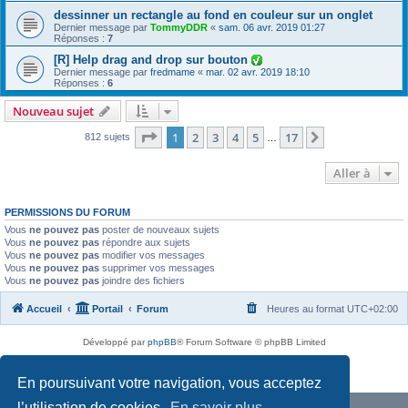
dessinner un rectangle au fond en couleur sur un onglet
Dernier message par
TommyDDR
«
sam. 06 avr. 2019 01:27
Réponses :
7
[R] Help drag and drop sur bouton
Dernier message par
fredmame
«
mar. 02 avr. 2019 18:10
Réponses :
6
Nouveau sujet
Page
1
sur
17
1
2
3
4
5
17
Suivante
812 sujets
…
Aller à
PERMISSIONS DU FORUM
Vous
ne pouvez pas
poster de nouveaux sujets
Vous
ne pouvez pas
répondre aux sujets
Vous
ne pouvez pas
modifier vos messages
Vous
ne pouvez pas
supprimer vos messages
Vous
ne pouvez pas
joindre des fichiers
Accueil
Portail
Forum
Heures au format
UTC+02:00
Développé par
phpBB
® Forum Software © phpBB Limited
Traduit par
phpBB-fr.com
Confidentialité
|
Conditions
En poursuivant votre navigation, vous acceptez
l’utilisation de cookies.
En savoir plus