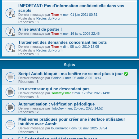
IMPORTANT: Pas d'information confidentielle dans vos
scripts
Dernier message par
Tlem
«
mer. 01 juin 2011 00:31
Posté dans
Règles du Forum
Réponses :
3
A lire avant de poster !
Dernier message par
Tlem
«
mer. 16 janv. 2008 22:48
Traitement des demandes concernant les bots
Dernier message par
Tlem
«
dim. 08 août 2010 13:08
Posté dans
Règles du Forum
Réponses :
3
Sujets
Script AutoIt bloqué : ma fenêtre ne se met plus à jour
Dernier message par
Sabine
«
mer. 05 août 2026 14:47
Réponses :
3
les ascenseur qui ne descendent pas
Dernier message par
TommyDDR
«
mar. 17 févr. 2026 14:01
Réponses :
3
Automatisation : vérification périodique
Dernier message par
TotoDev
«
jeu. 25 déc. 2025 14:52
Réponses :
2
Meilleures pratiques pour créer une interface utilisateur
intuitive avec AutoIt
Dernier message par
louiseravot
«
dim. 30 nov. 2025 09:54
Réponses :
1