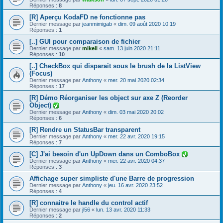
Réponses :
8
[R] Aperçu KodaFD ne fonctionne pas
Dernier message par
jeanmimigab
«
dim. 09 août 2020 10:19
Réponses :
1
[..] GUI pour comparaison de fichier
Dernier message par
mikell
«
sam. 13 juin 2020 21:11
Réponses :
10
[..] CheckBox qui disparait sous le brush de la ListView
(Focus)
Dernier message par
Anthony
«
mer. 20 mai 2020 02:34
Réponses :
17
[R] Démo Réorganiser les object sur axe Z (Reorder
Object)
Dernier message par
Anthony
«
dim. 03 mai 2020 20:02
Réponses :
6
[R] Rendre un StatusBar transparent
Dernier message par
Anthony
«
mer. 22 avr. 2020 19:15
Réponses :
7
[C] J'ai besoin d'un UpDown dans un ComboBox
Dernier message par
Anthony
«
mer. 22 avr. 2020 04:37
Réponses :
3
Affichage super simpliste d'une Barre de progression
Dernier message par
Anthony
«
jeu. 16 avr. 2020 23:52
Réponses :
4
[R] connaitre le handle du control actif
Dernier message par
jl56
«
lun. 13 avr. 2020 11:33
Réponses :
2