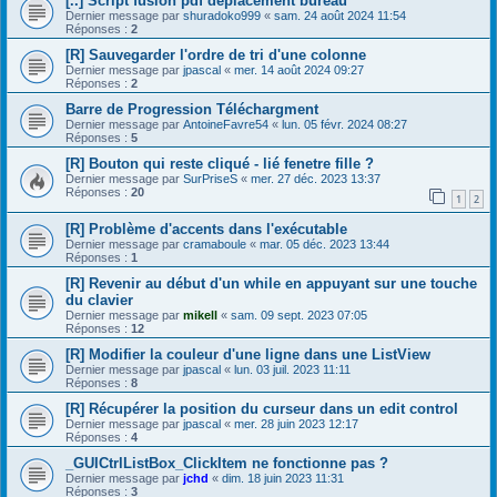
[..] Script fusion pdf déplacement bureau
Dernier message par
shuradoko999
«
sam. 24 août 2024 11:54
Réponses :
2
[R] Sauvegarder l'ordre de tri d'une colonne
Dernier message par
jpascal
«
mer. 14 août 2024 09:27
Réponses :
2
Barre de Progression Téléchargment
Dernier message par
AntoineFavre54
«
lun. 05 févr. 2024 08:27
Réponses :
5
[R] Bouton qui reste cliqué - lié fenetre fille ?
Dernier message par
SurPriseS
«
mer. 27 déc. 2023 13:37
Réponses :
20
1
2
[R] Problème d'accents dans l'exécutable
Dernier message par
cramaboule
«
mar. 05 déc. 2023 13:44
Réponses :
1
[R] Revenir au début d'un while en appuyant sur une touche
du clavier
Dernier message par
mikell
«
sam. 09 sept. 2023 07:05
Réponses :
12
[R] Modifier la couleur d'une ligne dans une ListView
Dernier message par
jpascal
«
lun. 03 juil. 2023 11:11
Réponses :
8
[R] Récupérer la position du curseur dans un edit control
Dernier message par
jpascal
«
mer. 28 juin 2023 12:17
Réponses :
4
_GUICtrlListBox_ClickItem ne fonctionne pas ?
Dernier message par
jchd
«
dim. 18 juin 2023 11:31
Réponses :
3