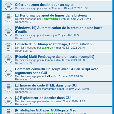
Créer une zone dessin pour un stylet
Dernier message par
milouse95
«
ven. 10 sept. 2021 10:36
[..] Performance ajout de lignes dans Listview
Dernier message par
TommyDDR
«
ven. 06 août 2021 16:44
Réponses :
7
[Windows 10] Automatisation de la création d'une barre
d'outils
Dernier message par
deuval
«
jeu. 29 juil. 2021 11:33
Réponses :
1
Collecte d'un Bitmap et affichage, Optimisation ?
Dernier message par
walkson
«
mer. 02 juin 2021 00:44
Réponses :
1
[Résolu] Multi Fenêtragre dans un script (compilé)
Dernier message par
ADomani
«
dim. 09 mai 2021 10:58
Réponses :
3
Comment convertir un script avec GUI en script avec
arguments sans GUI
Dernier message par
mikell
«
dim. 31 janv. 2021 14:40
Réponses :
1
[..] Insérer du code HTML dans une GUI
Dernier message par
marcgforce
«
mer. 18 nov. 2020 15:49
Réponses :
1
[..] Explorateur de dossier dans GUI
Dernier message par
walkson
«
mer. 21 oct. 2020 11:23
Réponses :
1
[R] Multiples GUI avec GUIRegisterMsg
Dernier message par
walkson
«
lun. 07 sept. 2020 01:20