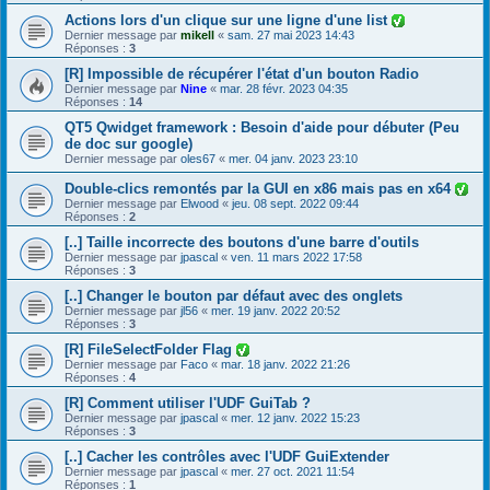
Actions lors d'un clique sur une ligne d'une list
Dernier message par
mikell
«
sam. 27 mai 2023 14:43
Réponses :
3
[R] Impossible de récupérer l'état d'un bouton Radio
Dernier message par
Nine
«
mar. 28 févr. 2023 04:35
Réponses :
14
QT5 Qwidget framework : Besoin d'aide pour débuter (Peu
de doc sur google)
Dernier message par
oles67
«
mer. 04 janv. 2023 23:10
Double-clics remontés par la GUI en x86 mais pas en x64
Dernier message par
Elwood
«
jeu. 08 sept. 2022 09:44
Réponses :
2
[..] Taille incorrecte des boutons d'une barre d'outils
Dernier message par
jpascal
«
ven. 11 mars 2022 17:58
Réponses :
3
[..] Changer le bouton par défaut avec des onglets
Dernier message par
jl56
«
mer. 19 janv. 2022 20:52
Réponses :
3
[R] FileSelectFolder Flag
Dernier message par
Faco
«
mar. 18 janv. 2022 21:26
Réponses :
4
[R] Comment utiliser l'UDF GuiTab ?
Dernier message par
jpascal
«
mer. 12 janv. 2022 15:23
Réponses :
3
[..] Cacher les contrôles avec l'UDF GuiExtender
Dernier message par
jpascal
«
mer. 27 oct. 2021 11:54
Réponses :
1