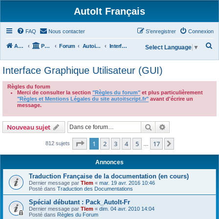
AutoIt Français
FAQ
Nous contacter
S’enregistrer
Connexion
R
Accueil
Portail
Forum
Autoit v3
Interface Graphique Utilisateur (GUI)
Select Language
▼
e
Interface Graphique Utilisateur (GUI)
c
h
Règles du forum
Merci de consulter la section
"Règles du forum"
et plus particulièrement
e
"Règles et Mentions Légales du site autoitscript.fr"
avant d'écrire un
r
message.
.
c
Rechercher
Recherche avanc
Nouveau sujet
h
e
Page
1
sur
17
1
2
3
4
5
17
Suivante
812 sujets
…
r
Annonces
Traduction Française de la documentation (en cours)
Dernier message par
Tlem
«
mar. 19 avr. 2016 10:46
Posté dans
Traduction des Documentations
Spécial débutant : Pack_AutoIt-Fr
Dernier message par
Tlem
«
dim. 04 avr. 2010 14:04
Posté dans
Règles du Forum