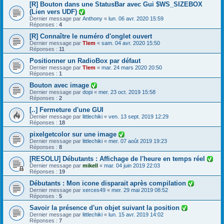
[R] Bouton dans une StatusBar avec Gui $WS_SIZEBOX
(Lien vers UDF)
Dernier message par
Anthony
«
lun. 06 avr. 2020 15:59
Réponses :
4
[R] Connaître le numéro d'onglet ouvert
Dernier message par
Tlem
«
sam. 04 avr. 2020 15:50
Réponses :
11
Positionner un RadioBox par défaut
Dernier message par
Tlem
«
mar. 24 mars 2020 20:50
Réponses :
1
Bouton avec image
Dernier message par
dopi
«
mer. 23 oct. 2019 15:58
Réponses :
2
[..] Fermeture d'une GUI
Dernier message par
littlechiki
«
ven. 13 sept. 2019 12:29
Réponses :
18
pixelgetcolor sur une image
Dernier message par
littlechiki
«
mer. 07 août 2019 19:23
Réponses :
8
[RESOLU] Débutants : Affichage de l'heure en temps réel
Dernier message par
mikell
«
mar. 04 juin 2019 22:03
Réponses :
19
Débutants : Mon icone disparait après compilation
Dernier message par
xerces49
«
mer. 29 mai 2019 08:52
Réponses :
5
Savoir la présence d'un objet suivant la position
Dernier message par
littlechiki
«
lun. 15 avr. 2019 14:02
Réponses :
7