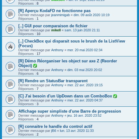
Réponses :
8
[R] Aperçu KodaFD ne fonctionne pas
Dernier message par
jeanmimigab
«
dim. 09 août 2020 10:19
Réponses :
1
[..] GUI pour comparaison de fichier
Dernier message par
mikell
«
sam. 13 juin 2020 21:11
Réponses :
10
[..] CheckBox qui disparait sous le brush de la ListView
(Focus)
Dernier message par
Anthony
«
mer. 20 mai 2020 02:34
Réponses :
17
[R] Démo Réorganiser les object sur axe Z (Reorder
Object)
Dernier message par
Anthony
«
dim. 03 mai 2020 20:02
Réponses :
6
[R] Rendre un StatusBar transparent
Dernier message par
Anthony
«
mer. 22 avr. 2020 19:15
Réponses :
7
[C] J'ai besoin d'un UpDown dans un ComboBox
Dernier message par
Anthony
«
mer. 22 avr. 2020 04:37
Réponses :
3
Affichage super simpliste d'une Barre de progression
Dernier message par
Anthony
«
jeu. 16 avr. 2020 23:52
Réponses :
4
[R] connaitre le handle du control actif
Dernier message par
jl56
«
lun. 13 avr. 2020 11:33
Réponses :
2