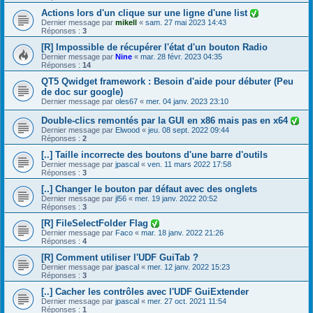
Actions lors d'un clique sur une ligne d'une list
Dernier message par
mikell
«
sam. 27 mai 2023 14:43
Réponses :
3
[R] Impossible de récupérer l'état d'un bouton Radio
Dernier message par
Nine
«
mar. 28 févr. 2023 04:35
Réponses :
14
QT5 Qwidget framework : Besoin d'aide pour débuter (Peu
de doc sur google)
Dernier message par
oles67
«
mer. 04 janv. 2023 23:10
Double-clics remontés par la GUI en x86 mais pas en x64
Dernier message par
Elwood
«
jeu. 08 sept. 2022 09:44
Réponses :
2
[..] Taille incorrecte des boutons d'une barre d'outils
Dernier message par
jpascal
«
ven. 11 mars 2022 17:58
Réponses :
3
[..] Changer le bouton par défaut avec des onglets
Dernier message par
jl56
«
mer. 19 janv. 2022 20:52
Réponses :
3
[R] FileSelectFolder Flag
Dernier message par
Faco
«
mar. 18 janv. 2022 21:26
Réponses :
4
[R] Comment utiliser l'UDF GuiTab ?
Dernier message par
jpascal
«
mer. 12 janv. 2022 15:23
Réponses :
3
[..] Cacher les contrôles avec l'UDF GuiExtender
Dernier message par
jpascal
«
mer. 27 oct. 2021 11:54
Réponses :
1