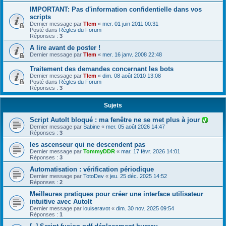
IMPORTANT: Pas d'information confidentielle dans vos
scripts
Dernier message par
Tlem
«
mer. 01 juin 2011 00:31
Posté dans
Règles du Forum
Réponses :
3
A lire avant de poster !
Dernier message par
Tlem
«
mer. 16 janv. 2008 22:48
Traitement des demandes concernant les bots
Dernier message par
Tlem
«
dim. 08 août 2010 13:08
Posté dans
Règles du Forum
Réponses :
3
Sujets
Script AutoIt bloqué : ma fenêtre ne se met plus à jour
Dernier message par
Sabine
«
mer. 05 août 2026 14:47
Réponses :
3
les ascenseur qui ne descendent pas
Dernier message par
TommyDDR
«
mar. 17 févr. 2026 14:01
Réponses :
3
Automatisation : vérification périodique
Dernier message par
TotoDev
«
jeu. 25 déc. 2025 14:52
Réponses :
2
Meilleures pratiques pour créer une interface utilisateur
intuitive avec AutoIt
Dernier message par
louiseravot
«
dim. 30 nov. 2025 09:54
Réponses :
1