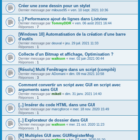
Créer une zone dessin pour un stylet
Dernier message par
milouse95
«
ven. 10 sept. 2021 10:36
[..] Performance ajout de lignes dans Listview
Dernier message par
TommyDDR
«
ven. 06 août 2021 16:44
Réponses :
7
[Windows 10] Automatisation de la création d'une barre
d'outils
Dernier message par
deuval
«
jeu. 29 juil. 2021 11:33
Réponses :
1
Collecte d'un Bitmap et affichage, Optimisation ?
Dernier message par
walkson
«
mer. 02 juin 2021 00:44
Réponses :
1
[Résolu] Multi Fenêtragre dans un script (compilé)
Dernier message par
ADomani
«
dim. 09 mai 2021 10:58
Réponses :
3
Comment convertir un script avec GUI en script avec
arguments sans GUI
Dernier message par
mikell
«
dim. 31 janv. 2021 14:40
Réponses :
1
[..] Insérer du code HTML dans une GUI
Dernier message par
marcgforce
«
mer. 18 nov. 2020 15:49
Réponses :
1
[..] Explorateur de dossier dans GUI
Dernier message par
walkson
«
mer. 21 oct. 2020 11:23
Réponses :
1
[R] Multiples GUI avec GUIRegisterMsg
Dernier message par
walkson
«
lun. 07 sept. 2020 01:20