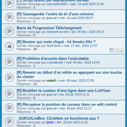
[..] Script fusion pdf déplacement bureau
Dernier message par
shuradoko999
«
sam. 24 août 2024 11:54
Réponses :
2
[R] Sauvegarder l'ordre de tri d'une colonne
Dernier message par
jpascal
«
mer. 14 août 2024 09:27
Réponses :
2
Barre de Progression Téléchargment
Dernier message par
AntoineFavre54
«
lun. 05 févr. 2024 08:27
Réponses :
5
[R] Bouton qui reste cliqué - lié fenetre fille ?
Dernier message par
SurPriseS
«
mer. 27 déc. 2023 13:37
Réponses :
20
1
2
[R] Problème d'accents dans l'exécutable
Dernier message par
cramaboule
«
mar. 05 déc. 2023 13:44
Réponses :
1
[R] Revenir au début d'un while en appuyant sur une touche
du clavier
Dernier message par
mikell
«
sam. 09 sept. 2023 07:05
Réponses :
12
[R] Modifier la couleur d'une ligne dans une ListView
Dernier message par
jpascal
«
lun. 03 juil. 2023 11:11
Réponses :
8
[R] Récupérer la position du curseur dans un edit control
Dernier message par
jpascal
«
mer. 28 juin 2023 12:17
Réponses :
4
_GUICtrlListBox_ClickItem ne fonctionne pas ?
Dernier message par
jchd
«
dim. 18 juin 2023 11:31
Réponses :
3