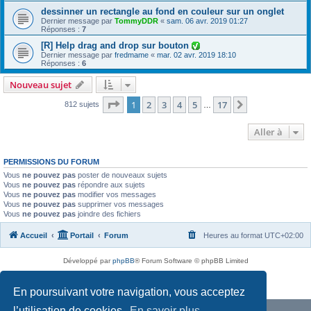
dessinner un rectangle au fond en couleur sur un onglet
Dernier message par
TommyDDR
«
sam. 06 avr. 2019 01:27
Réponses :
7
[R] Help drag and drop sur bouton
Dernier message par
fredmame
«
mar. 02 avr. 2019 18:10
Réponses :
6
Nouveau sujet
Page
1
sur
17
1
2
3
4
5
17
Suivante
812 sujets
…
Aller à
PERMISSIONS DU FORUM
Vous
ne pouvez pas
poster de nouveaux sujets
Vous
ne pouvez pas
répondre aux sujets
Vous
ne pouvez pas
modifier vos messages
Vous
ne pouvez pas
supprimer vos messages
Vous
ne pouvez pas
joindre des fichiers
Accueil
Portail
Forum
Heures au format
UTC+02:00
Développé par
phpBB
® Forum Software © phpBB Limited
Traduit par
phpBB-fr.com
Confidentialité
|
Conditions
En poursuivant votre navigation, vous acceptez
l’utilisation de cookies.
En savoir plus