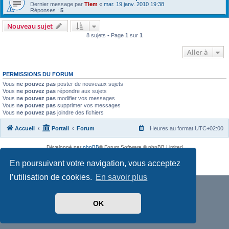
Dernier message par
Tlem
«
mar. 19 janv. 2010 19:38
Réponses :
5
Nouveau sujet
8 sujets • Page
1
sur
1
Aller à
PERMISSIONS DU FORUM
Vous
ne pouvez pas
poster de nouveaux sujets
Vous
ne pouvez pas
répondre aux sujets
Vous
ne pouvez pas
modifier vos messages
Vous
ne pouvez pas
supprimer vos messages
Vous
ne pouvez pas
joindre des fichiers
Accueil
Portail
Forum
Heures au format
UTC+02:00
Développé par
phpBB
® Forum Software © phpBB Limited
Traduit par
phpBB-fr.com
En poursuivant votre navigation, vous acceptez
Confidentialité
|
Conditions
l’utilisation de cookies.
En savoir plus
OK