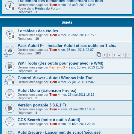
Traitement des demandes concernant les bots
Dernier message par
Tlem
«
dim. 08 août 2010 13:08
Posté dans
Règles du Forum
Réponses :
3
Sujets
Le tableau des étoiles.
Dernier message par
Tlem
«
mer. 26 nov. 2014 21:50
Réponses :
10
Pack AutoIt-Fr - Installer AutoIt et ses outils en 1 clic.
Dernier message par
Tlem
«
lun. 15 oct. 2018 22:07
Réponses :
103
1
2
3
4
5
6
WMI Tools (Des outils pour jouer avec le WMI)
Dernier message par
FernandG
«
sam. 13 avr. 2013 11:39
Réponses :
8
Control Viewer - AutoIt Window Info Tool
Dernier message par
Tlem
«
mer. 27 juil. 2011 17:44
AutoIt Menu (Extension Firefox)
Dernier message par
Tlem
«
mer. 25 mai 2011 18:12
Réponses :
2
Version portable 3.3.6.1 Fr
Dernier message par
Tlem
«
sam. 21 mai 2011 18:30
Réponses :
4
GCS Search (boite à outils AutoIt)
Dernier message par
Tlem
«
dim. 06 févr. 2011 22:45
AutoItSecure - Lancement de script 'sécurisé'