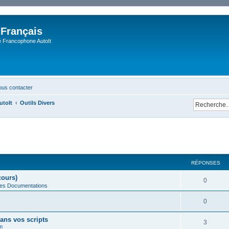
 Français
Francophone AutoIt
us contacter
utoIt
Outils Divers
cher
cherche avancée
RÉPONSES
cours)
0
des Documentations
0
ans vos scripts
3
m