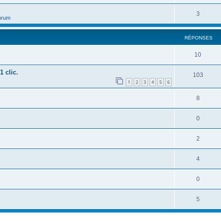
3
orum
RÉPONSES
10
1 clic.
103
1
2
3
4
5
6
8
0
2
4
0
5