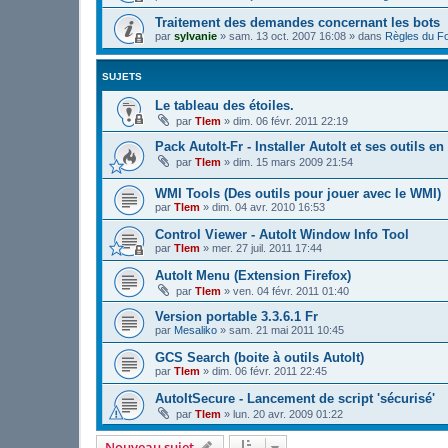
Traitement des demandes concernant les bots
par
sylvanie
»
sam. 13 oct. 2007 16:08
» dans
Règles du F
SUJETS
Le tableau des étoiles.
par
Tlem
»
dim. 06 févr. 2011 22:19
Pack AutoIt-Fr - Installer AutoIt et ses outils en 
par
Tlem
»
dim. 15 mars 2009 21:54
WMI Tools (Des outils pour jouer avec le WMI)
par
Tlem
»
dim. 04 avr. 2010 16:53
Control Viewer - AutoIt Window Info Tool
par
Tlem
»
mer. 27 juil. 2011 17:44
AutoIt Menu (Extension Firefox)
par
Tlem
»
ven. 04 févr. 2011 01:40
Version portable 3.3.6.1 Fr
par
Mesaliko
»
sam. 21 mai 2011 10:45
GCS Search (boite à outils AutoIt)
par
Tlem
»
dim. 06 févr. 2011 22:45
AutoItSecure - Lancement de script 'sécurisé'
par
Tlem
»
lun. 20 avr. 2009 01:22
Nouveau sujet