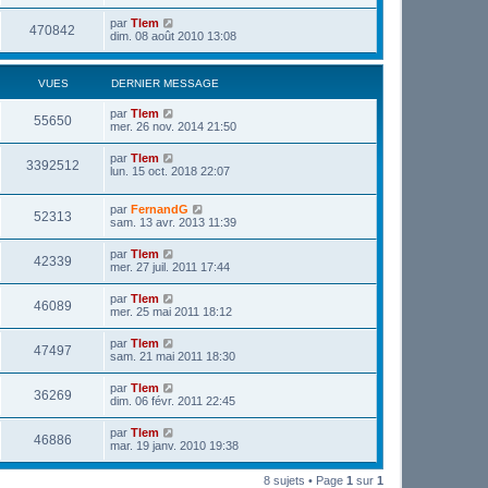
par
Tlem
470842
dim. 08 août 2010 13:08
VUES
DERNIER MESSAGE
par
Tlem
55650
mer. 26 nov. 2014 21:50
par
Tlem
3392512
lun. 15 oct. 2018 22:07
par
FernandG
52313
sam. 13 avr. 2013 11:39
par
Tlem
42339
mer. 27 juil. 2011 17:44
par
Tlem
46089
mer. 25 mai 2011 18:12
par
Tlem
47497
sam. 21 mai 2011 18:30
par
Tlem
36269
dim. 06 févr. 2011 22:45
par
Tlem
46886
mar. 19 janv. 2010 19:38
8 sujets • Page
1
sur
1