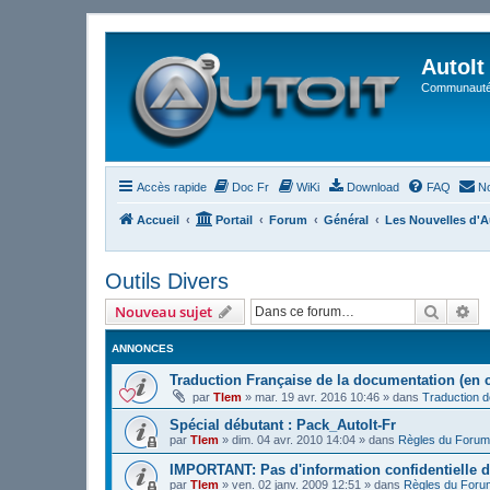
AutoIt
Communauté 
Accès rapide
Doc Fr
WiKi
Download
FAQ
No
Accueil
Portail
Forum
Général
Les Nouvelles d'A
Outils Divers
Recher
Re
Nouveau sujet
ANNONCES
Traduction Française de la documentation (en 
par
Tlem
»
mar. 19 avr. 2016 10:46
» dans
Traduction 
Spécial débutant : Pack_AutoIt-Fr
par
Tlem
»
dim. 04 avr. 2010 14:04
» dans
Règles du Forum
IMPORTANT: Pas d'information confidentielle d
par
Tlem
»
ven. 02 janv. 2009 12:51
» dans
Règles du Foru