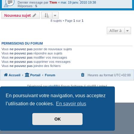
Dernier message par
Tlem
«
mar. 19 janv. 2010 19:38
Réponses :
5
Nouveau sujet
8 sujets • Page
1
sur
1
Aller à
PERMISSIONS DU FORUM
Vous
ne pouvez pas
poster de nouveaux sujets
Vous
ne pouvez pas
répondre aux sujets
Vous
ne pouvez pas
modifier vos messages
Vous
ne pouvez pas
supprimer vos messages
Vous
ne pouvez pas
joindre des fichiers
Accueil
Portail
Forum
Heures au format
UTC+02:00
Développé par
phpBB
® Forum Software © phpBB Limited
Traduit par
phpBB-fr.com
En poursuivant votre navigation, vous acceptez
Confidentialité
|
Conditions
l’utilisation de cookies.
En savoir plus
OK