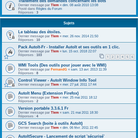
Traitement des demandes concernant les bots
Dernier message par
Tlem
«
dim. 08 août 2010 13:08
Posté dans
Règles du Forum
Réponses :
3
Sujets
Le tableau des étoiles.
Dernier message par
Tlem
«
mer. 26 nov. 2014 21:50
Réponses :
10
Pack AutoIt-Fr - Installer AutoIt et ses outils en 1 clic.
Dernier message par
Tlem
«
lun. 15 oct. 2018 22:07
Réponses :
103
1
2
3
4
5
6
WMI Tools (Des outils pour jouer avec le WMI)
Dernier message par
FernandG
«
sam. 13 avr. 2013 11:39
Réponses :
8
Control Viewer - AutoIt Window Info Tool
Dernier message par
Tlem
«
mer. 27 juil. 2011 17:44
AutoIt Menu (Extension Firefox)
Dernier message par
Tlem
«
mer. 25 mai 2011 18:12
Réponses :
2
Version portable 3.3.6.1 Fr
Dernier message par
Tlem
«
sam. 21 mai 2011 18:30
Réponses :
4
GCS Search (boite à outils AutoIt)
Dernier message par
Tlem
«
dim. 06 févr. 2011 22:45
AutoItSecure - Lancement de script 'sécurisé'