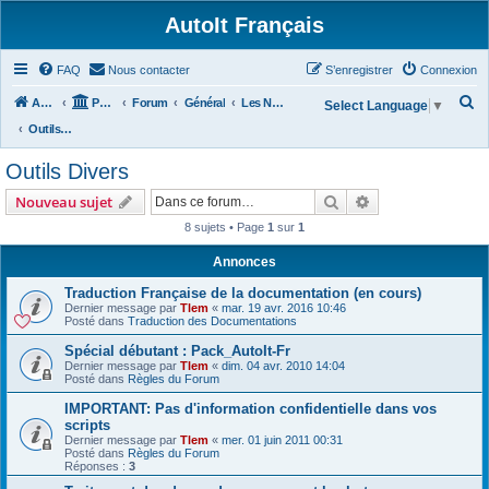
AutoIt Français
FAQ
Nous contacter
S’enregistrer
Connexion
R
Accueil
Portail
Forum
Général
Les Nouvelles d'AutoIt
Select Language
▼
e
Outils Divers
c
Outils Divers
h
Rechercher
Recherche avanc
Nouveau sujet
e
8 sujets • Page
1
sur
1
r
c
Annonces
h
Traduction Française de la documentation (en cours)
Dernier message par
Tlem
«
mar. 19 avr. 2016 10:46
e
Posté dans
Traduction des Documentations
r
Spécial débutant : Pack_AutoIt-Fr
Dernier message par
Tlem
«
dim. 04 avr. 2010 14:04
Posté dans
Règles du Forum
IMPORTANT: Pas d'information confidentielle dans vos
scripts
Dernier message par
Tlem
«
mer. 01 juin 2011 00:31
Posté dans
Règles du Forum
Réponses :
3