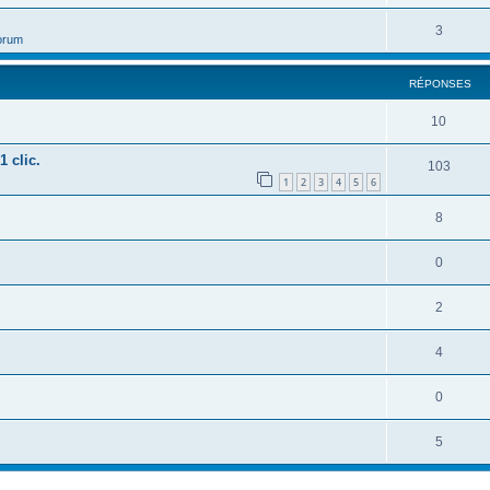
3
orum
RÉPONSES
10
1 clic.
103
1
2
3
4
5
6
8
0
2
4
0
5