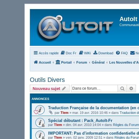
AutoIt
Communauté 
Accès rapide
Doc Fr
WiKi
Download
FAQ
No
Accueil
Portail
Forum
Général
Les Nouvelles d'A
Outils Divers
Recher
Re
Nouveau sujet
ANNONCES
Traduction Française de la documentation (en 
par
Tlem
»
mar. 19 avr. 2016 10:46
» dans
Traduction 
Spécial débutant : Pack_AutoIt-Fr
par
Tlem
»
dim. 04 avr. 2010 14:04
» dans
Règles du Forum
IMPORTANT: Pas d'information confidentielle d
par
Tlem
»
ven. 02 janv. 2009 12:51
» dans
Règles du Foru