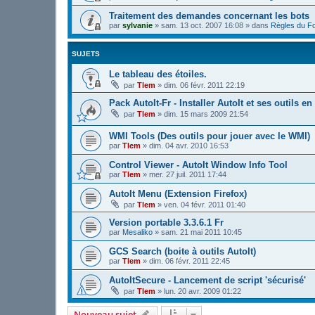
Traitement des demandes concernant les bots
par
sylvanie
»
sam. 13 oct. 2007 16:08
» dans
Règles du F
SUJETS
Le tableau des étoiles.
par
Tlem
»
dim. 06 févr. 2011 22:19
Pack AutoIt-Fr - Installer AutoIt et ses outils en 
par
Tlem
»
dim. 15 mars 2009 21:54
WMI Tools (Des outils pour jouer avec le WMI)
par
Tlem
»
dim. 04 avr. 2010 16:53
Control Viewer - AutoIt Window Info Tool
par
Tlem
»
mer. 27 juil. 2011 17:44
AutoIt Menu (Extension Firefox)
par
Tlem
»
ven. 04 févr. 2011 01:40
Version portable 3.3.6.1 Fr
par
Mesaliko
»
sam. 21 mai 2011 10:45
GCS Search (boite à outils AutoIt)
par
Tlem
»
dim. 06 févr. 2011 22:45
AutoItSecure - Lancement de script 'sécurisé'
par
Tlem
»
lun. 20 avr. 2009 01:22
Nouveau sujet