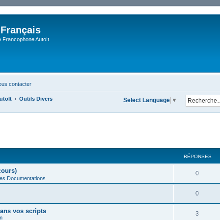
 Français
Francophone AutoIt
us contacter
utoIt
Outils Divers
Select Language
▼
cher
cherche avancée
RÉPONSES
cours)
0
des Documentations
0
ans vos scripts
3
m