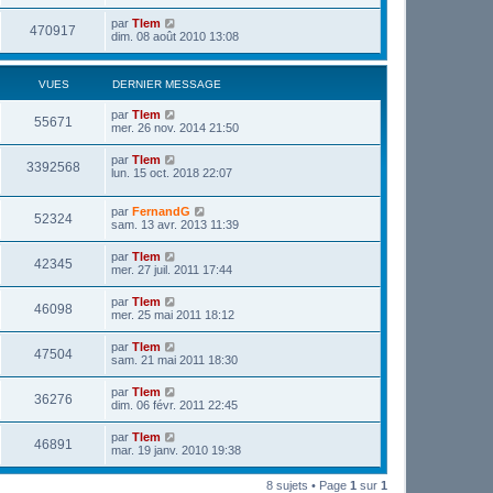
par
Tlem
470917
dim. 08 août 2010 13:08
VUES
DERNIER MESSAGE
par
Tlem
55671
mer. 26 nov. 2014 21:50
par
Tlem
3392568
lun. 15 oct. 2018 22:07
par
FernandG
52324
sam. 13 avr. 2013 11:39
par
Tlem
42345
mer. 27 juil. 2011 17:44
par
Tlem
46098
mer. 25 mai 2011 18:12
par
Tlem
47504
sam. 21 mai 2011 18:30
par
Tlem
36276
dim. 06 févr. 2011 22:45
par
Tlem
46891
mar. 19 janv. 2010 19:38
8 sujets • Page
1
sur
1