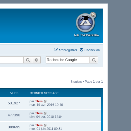
S’enregistrer
Connexion
Rechercher
Recherche avancée
8 sujets • Page
1
sur
1
VUES
DERNIER MESSAGE
par
Tlem
531927
mar. 19 avr. 2016 10:46
par
Tlem
477390
dim. 04 avr. 2010 14:04
par
Tlem
389695
mer. 01 juin 2011 00:31