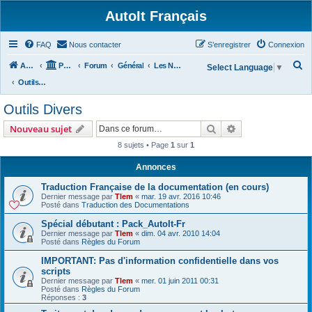
AutoIt Français
FAQ
Nous contacter
S’enregistrer
Connexion
R
Accueil
Portail
Forum
Général
Les Nouvelles d'AutoIt
Select Language
▼
e
Outils Divers
c
Outils Divers
h
Rechercher
Recherche avanc
Nouveau sujet
e
8 sujets • Page
1
sur
1
r
c
Annonces
h
Traduction Française de la documentation (en cours)
Dernier message par
Tlem
«
mar. 19 avr. 2016 10:46
e
Posté dans
Traduction des Documentations
r
Spécial débutant : Pack_AutoIt-Fr
Dernier message par
Tlem
«
dim. 04 avr. 2010 14:04
Posté dans
Règles du Forum
IMPORTANT: Pas d'information confidentielle dans vos
scripts
Dernier message par
Tlem
«
mer. 01 juin 2011 00:31
Posté dans
Règles du Forum
Réponses :
3