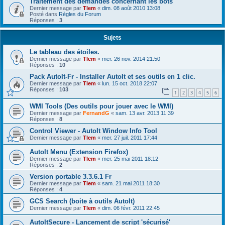
Traitement des demandes concernant les bots
Dernier message par
Tlem
«
dim. 08 août 2010 13:08
Posté dans
Règles du Forum
Réponses :
3
Sujets
Le tableau des étoiles.
Dernier message par
Tlem
«
mer. 26 nov. 2014 21:50
Réponses :
10
Pack AutoIt-Fr - Installer AutoIt et ses outils en 1 clic.
Dernier message par
Tlem
«
lun. 15 oct. 2018 22:07
Réponses :
103
1
2
3
4
5
6
WMI Tools (Des outils pour jouer avec le WMI)
Dernier message par
FernandG
«
sam. 13 avr. 2013 11:39
Réponses :
8
Control Viewer - AutoIt Window Info Tool
Dernier message par
Tlem
«
mer. 27 juil. 2011 17:44
AutoIt Menu (Extension Firefox)
Dernier message par
Tlem
«
mer. 25 mai 2011 18:12
Réponses :
2
Version portable 3.3.6.1 Fr
Dernier message par
Tlem
«
sam. 21 mai 2011 18:30
Réponses :
4
GCS Search (boite à outils AutoIt)
Dernier message par
Tlem
«
dim. 06 févr. 2011 22:45
AutoItSecure - Lancement de script 'sécurisé'