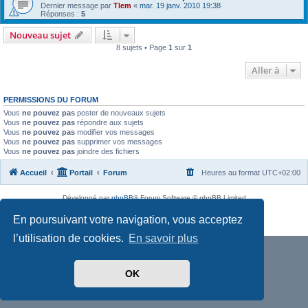
Dernier message par
Tlem
«
mar. 19 janv. 2010 19:38
Réponses :
5
Nouveau sujet
8 sujets • Page
1
sur
1
Aller à
PERMISSIONS DU FORUM
Vous
ne pouvez pas
poster de nouveaux sujets
Vous
ne pouvez pas
répondre aux sujets
Vous
ne pouvez pas
modifier vos messages
Vous
ne pouvez pas
supprimer vos messages
Vous
ne pouvez pas
joindre des fichiers
Accueil
Portail
Forum
Heures au format
UTC+02:00
Développé par
phpBB
® Forum Software © phpBB Limited
Traduit par
phpBB-fr.com
En poursuivant votre navigation, vous acceptez
Confidentialité
|
Conditions
l’utilisation de cookies.
En savoir plus
OK