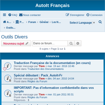
AutoIt Français
FAQ
Nous contacter
S’enregistrer
Connexion
R
Accueil
Portail
Forum
Général
Les Nouvelles d'AutoIt
Select Language
▼
e
Outils Divers
c
Outils Divers
h
Rechercher
Recherche avanc
Nouveau sujet
e
8 sujets • Page
1
sur
1
r
c
Annonces
h
Traduction Française de la documentation (en cours)
Dernier message par
Tlem
«
mar. 19 avr. 2016 10:46
e
Posté dans
Traduction des Documentations
r
Spécial débutant : Pack_AutoIt-Fr
Dernier message par
Tlem
«
dim. 04 avr. 2010 14:04
Posté dans
Règles du Forum
IMPORTANT: Pas d'information confidentielle dans vos
scripts
Dernier message par
Tlem
«
mer. 01 juin 2011 00:31
Posté dans
Règles du Forum
Réponses :
3