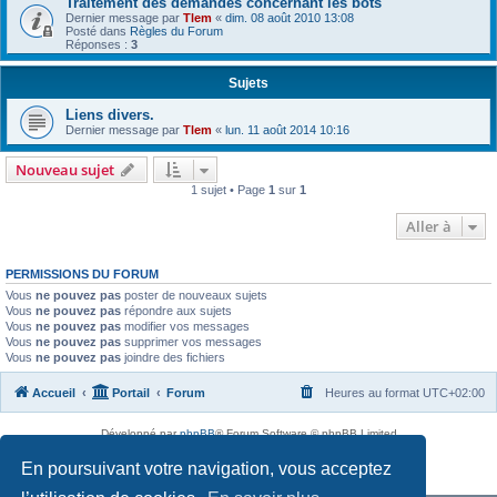
Traitement des demandes concernant les bots
Dernier message par
Tlem
«
dim. 08 août 2010 13:08
Posté dans
Règles du Forum
Réponses :
3
Sujets
Liens divers.
Dernier message par
Tlem
«
lun. 11 août 2014 10:16
Nouveau sujet
1 sujet • Page
1
sur
1
Aller à
PERMISSIONS DU FORUM
Vous
ne pouvez pas
poster de nouveaux sujets
Vous
ne pouvez pas
répondre aux sujets
Vous
ne pouvez pas
modifier vos messages
Vous
ne pouvez pas
supprimer vos messages
Vous
ne pouvez pas
joindre des fichiers
Accueil
Portail
Forum
Heures au format
UTC+02:00
Développé par
phpBB
® Forum Software © phpBB Limited
Traduit par
phpBB-fr.com
En poursuivant votre navigation, vous acceptez
Confidentialité
|
Conditions