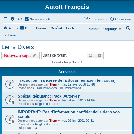
AutoIt Français
FAQ
Nous contacter
S’enregistrer
Connexion
R
Accueil
Portail
Forum
Général
Les Nouvelles d'AutoIt
Select Language
▼
e
Liens Divers
c
Liens Divers
h
Rechercher
Recherche avanc
Nouveau sujet
e
1 sujet • Page
1
sur
1
r
c
Annonces
h
Traduction Française de la documentation (en cours)
Dernier message par
Tlem
«
mar. 19 avr. 2016 10:46
e
Posté dans
Traduction des Documentations
r
Spécial débutant : Pack_AutoIt-Fr
Dernier message par
Tlem
«
dim. 04 avr. 2010 14:04
Posté dans
Règles du Forum
IMPORTANT: Pas d'information confidentielle dans vos
scripts
Dernier message par
Tlem
«
mer. 01 juin 2011 00:31
Posté dans
Règles du Forum
Réponses :
3