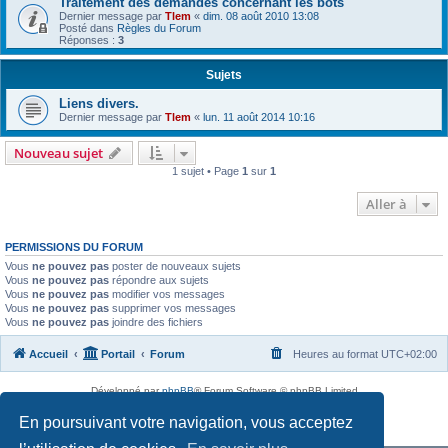
Traitement des demandes concernant les bots
Dernier message par
Tlem
«
dim. 08 août 2010 13:08
Posté dans
Règles du Forum
Réponses :
3
Sujets
Liens divers.
Dernier message par
Tlem
«
lun. 11 août 2014 10:16
Nouveau sujet
1 sujet • Page
1
sur
1
Aller à
PERMISSIONS DU FORUM
Vous
ne pouvez pas
poster de nouveaux sujets
Vous
ne pouvez pas
répondre aux sujets
Vous
ne pouvez pas
modifier vos messages
Vous
ne pouvez pas
supprimer vos messages
Vous
ne pouvez pas
joindre des fichiers
Accueil
Portail
Forum
Heures au format
UTC+02:00
Développé par
phpBB
® Forum Software © phpBB Limited
Traduit par
phpBB-fr.com
En poursuivant votre navigation, vous acceptez
Confidentialité
|
Conditions