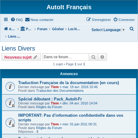
AutoIt Français
FAQ
Nous contacter
S’enregistrer
Connexion
R
Accueil
Portail
Forum
Général
Les Nouvelles d'AutoIt
Select Language
▼
e
Liens Divers
c
Liens Divers
h
Rechercher
Recherche avanc
Nouveau sujet
e
1 sujet • Page
1
sur
1
r
c
Annonces
h
Traduction Française de la documentation (en cours)
Dernier message par
Tlem
«
mar. 19 avr. 2016 10:46
e
Posté dans
Traduction des Documentations
r
Spécial débutant : Pack_AutoIt-Fr
Dernier message par
Tlem
«
dim. 04 avr. 2010 14:04
Posté dans
Règles du Forum
IMPORTANT: Pas d'information confidentielle dans vos
scripts
Dernier message par
Tlem
«
mer. 01 juin 2011 00:31
Posté dans
Règles du Forum
Réponses :
3