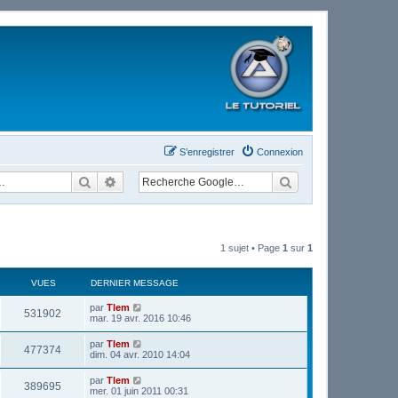
S’enregistrer
Connexion
Rechercher
Recherche avancée
1 sujet • Page
1
sur
1
VUES
DERNIER MESSAGE
par
Tlem
531902
mar. 19 avr. 2016 10:46
par
Tlem
477374
dim. 04 avr. 2010 14:04
par
Tlem
389695
mer. 01 juin 2011 00:31