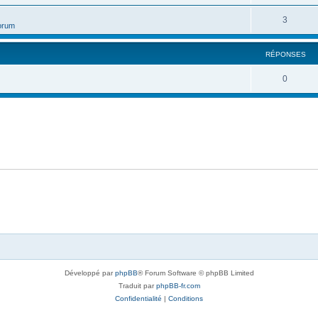
3
orum
RÉPONSES
0
Développé par
phpBB
® Forum Software © phpBB Limited
Traduit par
phpBB-fr.com
Confidentialité
|
Conditions