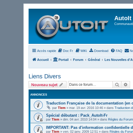
AutoIt
Communauté 
Accès rapide
Doc Fr
WiKi
Download
FAQ
No
Accueil
Portail
Forum
Général
Les Nouvelles d'A
Liens Divers
Recher
Re
Nouveau sujet
ANNONCES
Traduction Française de la documentation (en 
par
Tlem
»
mar. 19 avr. 2016 10:46
» dans
Traduction 
Spécial débutant : Pack_AutoIt-Fr
par
Tlem
»
dim. 04 avr. 2010 14:04
» dans
Règles du Forum
IMPORTANT: Pas d'information confidentielle d
par
Tlem
»
ven. 02 janv. 2009 12:51
» dans
Règles du Foru