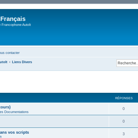
 Français
Francophone AutoIt
us contacter
utoIt
Liens Divers
cher
cherche avancée
RÉPONSES
cours)
0
des Documentations
0
ans vos scripts
3
m