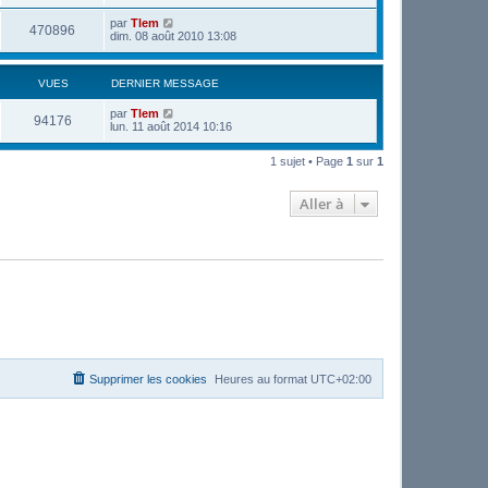
par
Tlem
470896
dim. 08 août 2010 13:08
VUES
DERNIER MESSAGE
par
Tlem
94176
lun. 11 août 2014 10:16
1 sujet • Page
1
sur
1
Aller à
Supprimer les cookies
Heures au format
UTC+02:00