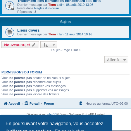
Traitement des demandes concernant les bots
Dernier message par
Tlem
«
dim. 08 août 2010 13:08
Posté dans
Règles du Forum
Réponses :
3
Sujets
Liens divers.
Dernier message par
Tlem
«
lun. 11 août 2014 10:16
Nouveau sujet
1 sujet • Page
1
sur
1
Aller à
PERMISSIONS DU FORUM
Vous
ne pouvez pas
poster de nouveaux sujets
Vous
ne pouvez pas
répondre aux sujets
Vous
ne pouvez pas
modifier vos messages
Vous
ne pouvez pas
supprimer vos messages
Vous
ne pouvez pas
joindre des fichiers
Accueil
Portail
Forum
Heures au format
UTC+02:00
Développé par
phpBB
® Forum Software © phpBB Limited
Traduit par
phpBB-fr.com
En poursuivant votre navigation, vous acceptez
Confidentialité
|
Conditions