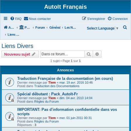
AutoIt Français
FAQ
Nous contacter
S’enregistrer
Connexion
R
Accueil
Portail
Forum
Général
Les Nouvelles d'AutoIt
Select Language
▼
e
Liens Divers
c
Liens Divers
h
Rechercher
Recherche avanc
Nouveau sujet
e
1 sujet • Page
1
sur
1
r
c
Annonces
h
Traduction Française de la documentation (en cours)
Dernier message par
Tlem
«
mar. 19 avr. 2016 10:46
e
Posté dans
Traduction des Documentations
r
Spécial débutant : Pack_AutoIt-Fr
Dernier message par
Tlem
«
dim. 04 avr. 2010 14:04
Posté dans
Règles du Forum
IMPORTANT: Pas d'information confidentielle dans vos
scripts
Dernier message par
Tlem
«
mer. 01 juin 2011 00:31
Posté dans
Règles du Forum
Réponses :
3