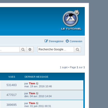
S’enregistrer
Connexion
Rechercher
Recherche avancée
1 sujet • Page
1
sur
1
VUES
DERNIER MESSAGE
par
Tlem
531483
mar. 19 avr. 2016 10:46
par
Tlem
477017
dim. 04 avr. 2010 14:04
par
Tlem
389695
mer. 01 juin 2011 00:31