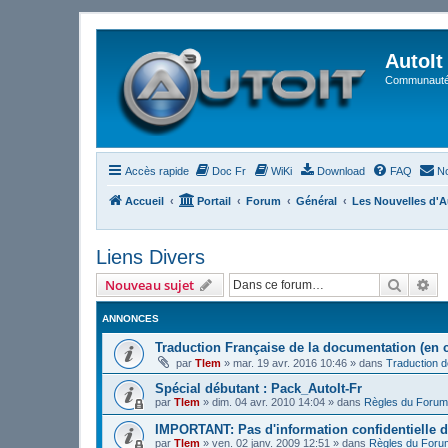
AutoIt
Communauté 
Accès rapide
Doc Fr
WiKi
Download
FAQ
No
Accueil
Portail
Forum
Général
Les Nouvelles d'A
Liens Divers
Recher
Re
Nouveau sujet
ANNONCES
Traduction Française de la documentation (en 
par
Tlem
»
mar. 19 avr. 2016 10:46
» dans
Traduction 
Spécial débutant : Pack_AutoIt-Fr
par
Tlem
»
dim. 04 avr. 2010 14:04
» dans
Règles du Forum
IMPORTANT: Pas d'information confidentielle d
par
Tlem
»
ven. 02 janv. 2009 12:51
» dans
Règles du Foru