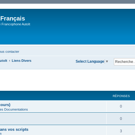
 Français
Francophone AutoIt
us contacter
utoIt
Liens Divers
Select Language
▼
cher
cherche avancée
RÉPONSES
cours)
0
des Documentations
0
ans vos scripts
3
m