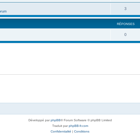
3
orum
RÉPONSES
0
Développé par
phpBB
® Forum Software © phpBB Limited
Traduit par
phpBB-fr.com
Confidentialité
|
Conditions