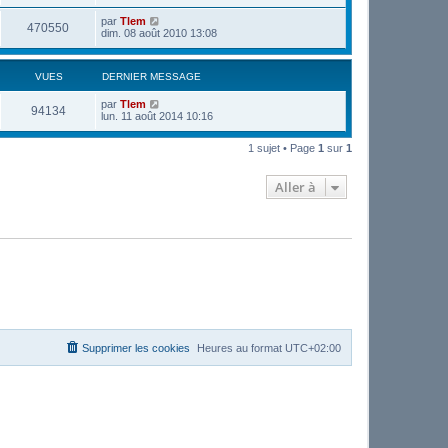
par
Tlem
470550
dim. 08 août 2010 13:08
VUES
DERNIER MESSAGE
par
Tlem
94134
lun. 11 août 2014 10:16
1 sujet • Page
1
sur
1
Aller à
Supprimer les cookies
Heures au format
UTC+02:00