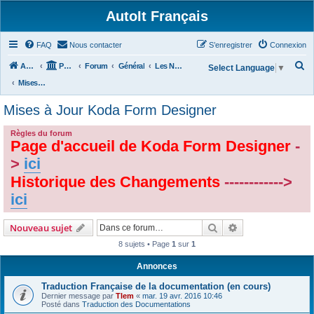
AutoIt Français
FAQ
Nous contacter
S’enregistrer
Connexion
R
Accueil
Portail
Forum
Général
Les Nouvelles d'AutoIt
Select Language
▼
e
Mises à Jour Koda Form Designer
c
Mises à Jour Koda Form Designer
h
e
Règles du forum
Page d'accueil de Koda Form Designer
-
r
>
ici
c
Historique des Changements
------------>
h
ici
e
r
Rechercher
Recherche avanc
Nouveau sujet
8 sujets • Page
1
sur
1
Annonces
Traduction Française de la documentation (en cours)
Dernier message par
Tlem
«
mar. 19 avr. 2016 10:46
Posté dans
Traduction des Documentations