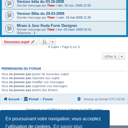
Version bêta du 03-10-2008
Dernier message par
Tlem
«
dim. 02 nov. 2008 21:55
Version Bêta du 20-03-2008
Dernier message par
Tlem
«
sam. 10 mai 2008 11:39
Mises à Jour Koda Form Designer
Dernier message par
Tlem
«
lun. 03 mars 2008 02:01
Réponses :
1
Nouveau sujet
8 sujets • Page
1
sur
1
Aller à
PERMISSIONS DU FORUM
Vous
ne pouvez pas
poster de nouveaux sujets
Vous
ne pouvez pas
répondre aux sujets
Vous
ne pouvez pas
modifier vos messages
Vous
ne pouvez pas
supprimer vos messages
Vous
ne pouvez pas
joindre des fichiers
Accueil
Portail
Forum
Heures au format
UTC+02:00
Développé par
phpBB
® Forum Software © phpBB Limited
Traduit par
phpBB-fr.com
En poursuivant votre navigation, vous acceptez
Confidentialité
|
Conditions
l’utilisation de cookies.
En savoir plus