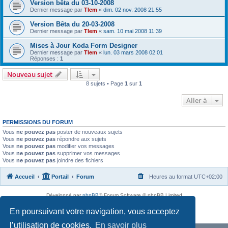
Version bêta du 03-10-2008
Dernier message par
Tlem
«
dim. 02 nov. 2008 21:55
Version Bêta du 20-03-2008
Dernier message par
Tlem
«
sam. 10 mai 2008 11:39
Mises à Jour Koda Form Designer
Dernier message par
Tlem
«
lun. 03 mars 2008 02:01
Réponses :
1
Nouveau sujet
8 sujets • Page
1
sur
1
Aller à
PERMISSIONS DU FORUM
Vous
ne pouvez pas
poster de nouveaux sujets
Vous
ne pouvez pas
répondre aux sujets
Vous
ne pouvez pas
modifier vos messages
Vous
ne pouvez pas
supprimer vos messages
Vous
ne pouvez pas
joindre des fichiers
Accueil
Portail
Forum
Heures au format
UTC+02:00
Développé par
phpBB
® Forum Software © phpBB Limited
Traduit par
phpBB-fr.com
En poursuivant votre navigation, vous acceptez
Confidentialité
|
Conditions
l’utilisation de cookies.
En savoir plus