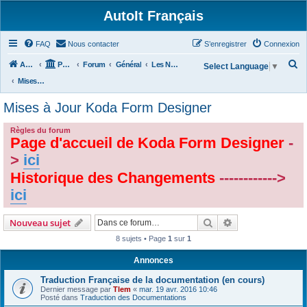
AutoIt Français
FAQ
Nous contacter
S’enregistrer
Connexion
R
Accueil
Portail
Forum
Général
Les Nouvelles d'AutoIt
Select Language
▼
e
Mises à Jour Koda Form Designer
c
Mises à Jour Koda Form Designer
h
e
Règles du forum
Page d'accueil de Koda Form Designer
-
r
>
ici
c
Historique des Changements
------------>
h
ici
e
r
Rechercher
Recherche avanc
Nouveau sujet
8 sujets • Page
1
sur
1
Annonces
Traduction Française de la documentation (en cours)
Dernier message par
Tlem
«
mar. 19 avr. 2016 10:46
Posté dans
Traduction des Documentations