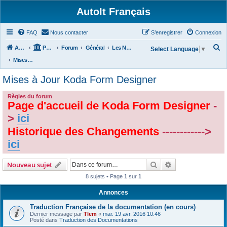
AutoIt Français
FAQ
Nous contacter
S’enregistrer
Connexion
R
Accueil
Portail
Forum
Général
Les Nouvelles d'AutoIt
Select Language
▼
e
Mises à Jour Koda Form Designer
c
Mises à Jour Koda Form Designer
h
e
Règles du forum
Page d'accueil de Koda Form Designer
-
r
>
ici
c
Historique des Changements
------------>
h
ici
e
r
Rechercher
Recherche avanc
Nouveau sujet
8 sujets • Page
1
sur
1
Annonces
Traduction Française de la documentation (en cours)
Dernier message par
Tlem
«
mar. 19 avr. 2016 10:46
Posté dans
Traduction des Documentations