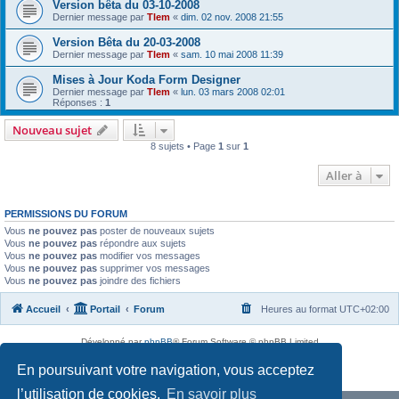
Version bêta du 03-10-2008
Dernier message par
Tlem
«
dim. 02 nov. 2008 21:55
Version Bêta du 20-03-2008
Dernier message par
Tlem
«
sam. 10 mai 2008 11:39
Mises à Jour Koda Form Designer
Dernier message par
Tlem
«
lun. 03 mars 2008 02:01
Réponses :
1
Nouveau sujet
8 sujets • Page
1
sur
1
Aller à
PERMISSIONS DU FORUM
Vous
ne pouvez pas
poster de nouveaux sujets
Vous
ne pouvez pas
répondre aux sujets
Vous
ne pouvez pas
modifier vos messages
Vous
ne pouvez pas
supprimer vos messages
Vous
ne pouvez pas
joindre des fichiers
Accueil
Portail
Forum
Heures au format
UTC+02:00
Développé par
phpBB
® Forum Software © phpBB Limited
Traduit par
phpBB-fr.com
En poursuivant votre navigation, vous acceptez
Confidentialité
|
Conditions
l’utilisation de cookies.
En savoir plus