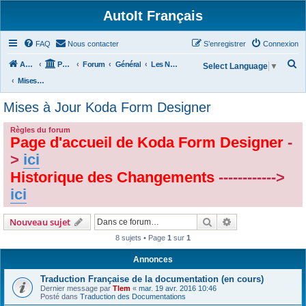
AutoIt Français
FAQ
Nous contacter
S’enregistrer
Connexion
R
Accueil
Portail
Forum
Général
Les Nouvelles d'AutoIt
Select Language
▼
e
Mises à Jour Koda Form Designer
c
Mises à Jour Koda Form Designer
h
e
Règles du forum
Page d'accueil de Koda Form Designer
-
r
>
ici
c
Historique des Changements
------------>
h
ici
e
r
Rechercher
Recherche avanc
Nouveau sujet
8 sujets • Page
1
sur
1
Annonces
Traduction Française de la documentation (en cours)
Dernier message par
Tlem
«
mar. 19 avr. 2016 10:46
Posté dans
Traduction des Documentations