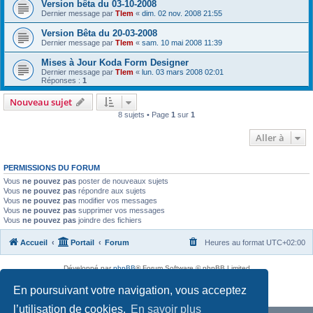
Version bêta du 03-10-2008
Dernier message par
Tlem
«
dim. 02 nov. 2008 21:55
Version Bêta du 20-03-2008
Dernier message par
Tlem
«
sam. 10 mai 2008 11:39
Mises à Jour Koda Form Designer
Dernier message par
Tlem
«
lun. 03 mars 2008 02:01
Réponses :
1
Nouveau sujet
8 sujets • Page
1
sur
1
Aller à
PERMISSIONS DU FORUM
Vous
ne pouvez pas
poster de nouveaux sujets
Vous
ne pouvez pas
répondre aux sujets
Vous
ne pouvez pas
modifier vos messages
Vous
ne pouvez pas
supprimer vos messages
Vous
ne pouvez pas
joindre des fichiers
Accueil
Portail
Forum
Heures au format
UTC+02:00
Développé par
phpBB
® Forum Software © phpBB Limited
Traduit par
phpBB-fr.com
En poursuivant votre navigation, vous acceptez
Confidentialité
|
Conditions
l’utilisation de cookies.
En savoir plus