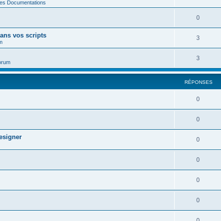
des Documentations
0
ans vos scripts
3
m
3
orum
RÉPONSES
0
0
esigner
0
0
0
0
0