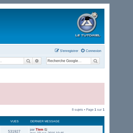
S’enregistrer
Connexion
Rechercher
Recherche avancée
8 sujets • Page
1
sur
1
VUES
DERNIER MESSAGE
par
Tlem
531927