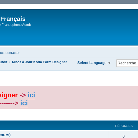
 Français
Francophone AutoIt
us contacter
utoIt
Mises à Jour Koda Form Designer
Select Language
▼
signer
->
ici
-------->
ici
cher
cherche avancée
RÉPONSES
cours)
0