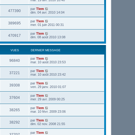
mar. 19 avr. 2016 10:46
par
Tlem
477390
dim. 04 avr. 2010 14:04
par
Tlem
389695
mer. 01 juin 2011 00:31
par
Tlem
470917
dim. 08 août 2010 13:08
VUES
DERNIER MESSAGE
par
Tlem
96840
mar. 10 août 2010 23:53
par
Tlem
37221
mar. 10 août 2010 23:42
par
Tlem
39308
ven. 29 janv. 2010 01:07
par
Tlem
37604
mer. 29 avr. 2009 00:25
par
Tlem
38265
mar. 10 févr. 2009 23:06
par
Tlem
38292
dim. 02 nov. 2008 21:55
par
Tlem
37707