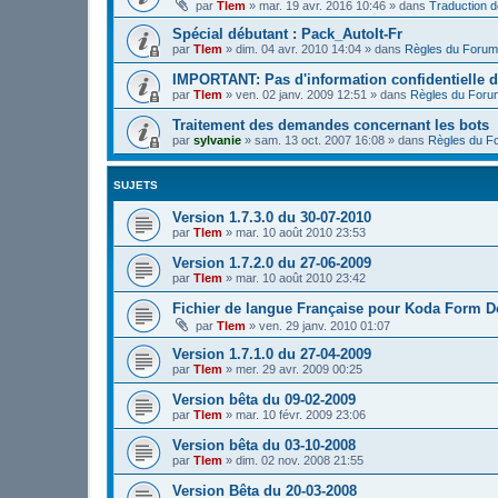
par
Tlem
»
mar. 19 avr. 2016 10:46
» dans
Traduction 
Spécial débutant : Pack_AutoIt-Fr
par
Tlem
»
dim. 04 avr. 2010 14:04
» dans
Règles du Forum
IMPORTANT: Pas d'information confidentielle d
par
Tlem
»
ven. 02 janv. 2009 12:51
» dans
Règles du Foru
Traitement des demandes concernant les bots
par
sylvanie
»
sam. 13 oct. 2007 16:08
» dans
Règles du F
SUJETS
Version 1.7.3.0 du 30-07-2010
par
Tlem
»
mar. 10 août 2010 23:53
Version 1.7.2.0 du 27-06-2009
par
Tlem
»
mar. 10 août 2010 23:42
Fichier de langue Française pour Koda Form D
par
Tlem
»
ven. 29 janv. 2010 01:07
Version 1.7.1.0 du 27-04-2009
par
Tlem
»
mer. 29 avr. 2009 00:25
Version bêta du 09-02-2009
par
Tlem
»
mar. 10 févr. 2009 23:06
Version bêta du 03-10-2008
par
Tlem
»
dim. 02 nov. 2008 21:55
Version Bêta du 20-03-2008