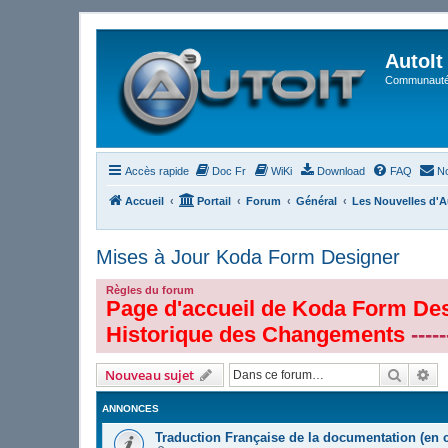
AutoIt
Communauté 
Accès rapide
Doc Fr
WiKi
Download
FAQ
No
Accueil
Portail
Forum
Général
Les Nouvelles d'A
Mises à Jour Koda Form Designer
Règles du forum
Page d'accueil de Koda Form De
Historique des Changements
----
Recher
Re
Nouveau sujet
ANNONCES
Traduction Française de la documentation (en 