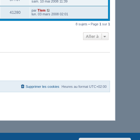
sam. 10 mai 2008 11:39
par
Tlem
41280
lun. 03 mars 2008 02:01
8 sujets • Page
1
sur
1
Aller à
Supprimer les cookies
Heures au format
UTC+02:00