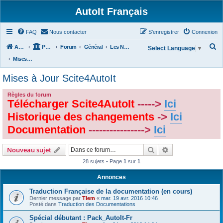
AutoIt Français
FAQ
Nous contacter
S’enregistrer
Connexion
R
Accueil
Portail
Forum
Général
Les Nouvelles d'AutoIt
Select Language
▼
e
Mises à Jour Scite4AutoIt
c
Mises à Jour Scite4AutoIt
h
e
Règles du forum
Télécharger Scite4AutoIt
----->
Ici
r
Historique des changements
->
Ici
c
Documentation
---------------->
Ici
h
e
Rechercher
Recherche avanc
Nouveau sujet
r
28 sujets • Page
1
sur
1
Annonces
Traduction Française de la documentation (en cours)
Dernier message par
Tlem
«
mar. 19 avr. 2016 10:46
Posté dans
Traduction des Documentations
Spécial débutant : Pack_AutoIt-Fr