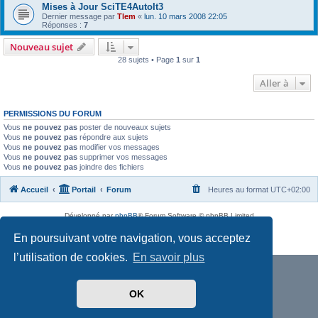
Mises à Jour SciTE4AutoIt3
Dernier message par
Tlem
«
lun. 10 mars 2008 22:05
Réponses :
7
Nouveau sujet
28 sujets • Page
1
sur
1
Aller à
PERMISSIONS DU FORUM
Vous
ne pouvez pas
poster de nouveaux sujets
Vous
ne pouvez pas
répondre aux sujets
Vous
ne pouvez pas
modifier vos messages
Vous
ne pouvez pas
supprimer vos messages
Vous
ne pouvez pas
joindre des fichiers
Accueil
Portail
Forum
Heures au format
UTC+02:00
Développé par
phpBB
® Forum Software © phpBB Limited
Traduit par
phpBB-fr.com
En poursuivant votre navigation, vous acceptez
Confidentialité
|
Conditions
l’utilisation de cookies.
En savoir plus
OK