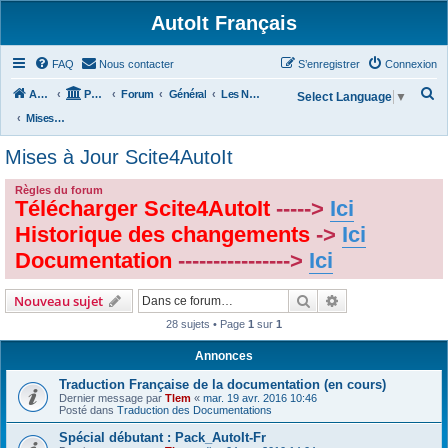
AutoIt Français
FAQ
Nous contacter
S’enregistrer
Connexion
R
Accueil
Portail
Forum
Général
Les Nouvelles d'AutoIt
Select Language
▼
e
Mises à Jour Scite4AutoIt
c
Mises à Jour Scite4AutoIt
h
e
Règles du forum
Télécharger Scite4AutoIt
----->
Ici
r
Historique des changements
->
Ici
c
Documentation
---------------->
Ici
h
e
Rechercher
Recherche avanc
Nouveau sujet
r
28 sujets • Page
1
sur
1
Annonces
Traduction Française de la documentation (en cours)
Dernier message par
Tlem
«
mar. 19 avr. 2016 10:46
Posté dans
Traduction des Documentations
Spécial débutant : Pack_AutoIt-Fr