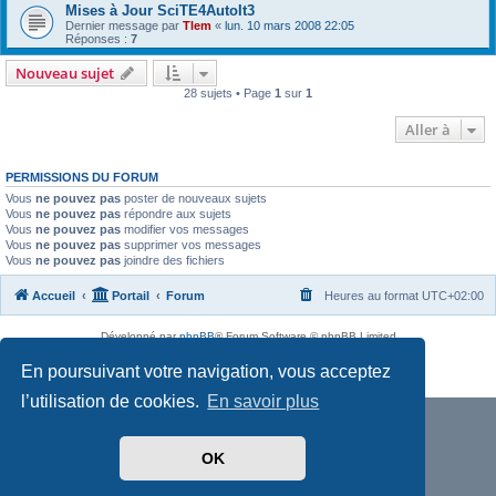
Mises à Jour SciTE4AutoIt3
Dernier message par
Tlem
«
lun. 10 mars 2008 22:05
Réponses :
7
Nouveau sujet
28 sujets • Page
1
sur
1
Aller à
PERMISSIONS DU FORUM
Vous
ne pouvez pas
poster de nouveaux sujets
Vous
ne pouvez pas
répondre aux sujets
Vous
ne pouvez pas
modifier vos messages
Vous
ne pouvez pas
supprimer vos messages
Vous
ne pouvez pas
joindre des fichiers
Accueil
Portail
Forum
Heures au format
UTC+02:00
Développé par
phpBB
® Forum Software © phpBB Limited
Traduit par
phpBB-fr.com
En poursuivant votre navigation, vous acceptez
Confidentialité
|
Conditions
l’utilisation de cookies.
En savoir plus
OK