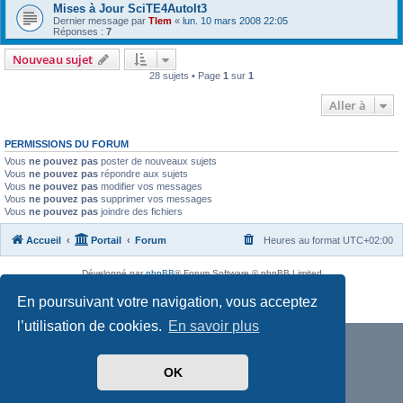
Mises à Jour SciTE4AutoIt3
Dernier message par
Tlem
«
lun. 10 mars 2008 22:05
Réponses :
7
Nouveau sujet
28 sujets • Page
1
sur
1
Aller à
PERMISSIONS DU FORUM
Vous
ne pouvez pas
poster de nouveaux sujets
Vous
ne pouvez pas
répondre aux sujets
Vous
ne pouvez pas
modifier vos messages
Vous
ne pouvez pas
supprimer vos messages
Vous
ne pouvez pas
joindre des fichiers
Accueil
Portail
Forum
Heures au format
UTC+02:00
Développé par
phpBB
® Forum Software © phpBB Limited
Traduit par
phpBB-fr.com
En poursuivant votre navigation, vous acceptez
Confidentialité
|
Conditions
l’utilisation de cookies.
En savoir plus
OK