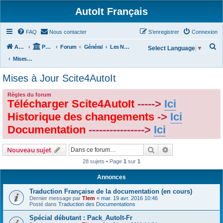
AutoIt Français
FAQ
Nous contacter
S’enregistrer
Connexion
R
Accueil
Portail
Forum
Général
Les Nouvelles d'AutoIt
Select Language
▼
e
Mises à Jour Scite4AutoIt
c
Mises à Jour Scite4AutoIt
h
e
Règles du forum
Télécharger Scite4AutoIt
----->
Ici
r
Historique des changements
->
Ici
c
Documentation
---------------->
Ici
h
e
Rechercher
Recherche avanc
Nouveau sujet
r
28 sujets • Page
1
sur
1
Annonces
Traduction Française de la documentation (en cours)
Dernier message par
Tlem
«
mar. 19 avr. 2016 10:46
Posté dans
Traduction des Documentations
Spécial débutant : Pack_AutoIt-Fr