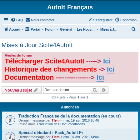
AutoIt Français
FAQ
Nous contacter
S’enregistrer
Connexion
R
Accueil
Portail
Forum
Général
Les Nouvelles d'AutoIt
Mises à Jour Scite4AutoIt
e
Mises à Jour Scite4AutoIt
c
h
Règles du forum
Télécharger Scite4AutoIt
----->
Ici
e
r
Historique des changements
->
Ici
c
Documentation
---------------->
Ici
h
Rechercher
Recherche avanc
Nouveau sujet
e
r
28 sujets • Page
1
sur
1
Annonces
Traduction Française de la documentation (en cours)
Dernier message par
Tlem
«
mar. 19 avr. 2016 10:46
Posté dans
Traduction des Documentations
Spécial débutant : Pack_AutoIt-Fr
Dernier message par
Tlem
«
dim. 04 avr. 2010 14:04