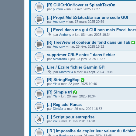
[R] GUICtrlOnHover et SplashTextOn
par
pumilio
»
lun. 07 avr. 2025 17:27
[..] Projet MultiStatusBar sur une seule GUI
par
Anthony
»
lun. 17 mars 2025 20:59
[..] Excel dans ma gui GUI non mais Excel hors
par
Anthony
»
lun. 03 mars 2025 19:34
[R] TreeView et couleur de fond dans un Tab
par
Anthony
»
mar. 25 févr. 2025 16:32
supprimer CRLF entre " dans fichier
par
Motard84
»
jeu. 23 janv. 2025 19:37
Lire / Ecrire fichier Garmin GPI
par
Motard84
»
mar. 03 sept. 2024 19:49
[R] StringRegExp
par
Yle
»
mer. 22 janv. 2025 10:46
[R] Simple tri
par
Yle
»
lun. 20 janv. 2025 10:34
[..] Reg add Runas
par
DimVar
»
mar. 26 nov. 2024 18:57
[..] Script pour entreprise.
par
loix
»
mer. 11 mai 2011 14:28
[ R ] Impossibe de copier leur valeur du fich
par
Boulanza
»
mer. 06 nov. 2024 18:48