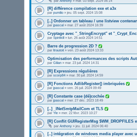
par
Anthony
»
mar. 03 sept. 2024 06:14
[R] différence compilation exe et a3x
par
pumilio
»
jeu. 05 sept. 2024 15:08
[..] Ordonner un tableau / une listview contena
par
jpascal
»
mar. 27 août 2024 16:39
Cryptage avec "_StringEncrypt" et "_Crypt_Enc
par
Spiritkill
»
lun. 26 août 2024 14:51
Barre de progression 2D ?
par
ltrautoit
»
ven. 23 août 2024 13:33
Optimisation des performances des scripts Aut
par
Gilian
»
mar. 23 juil. 2024 14:31
[R] Expressions régulières
par
scorp84
»
mar. 30 juil. 2024 14:59
[R] Fonctions AdlibRegister() imbriquées
par
jpascal
»
ven. 26 juil. 2024 09:49
[R] Constante case (dé)cochée
par
jpascal
»
mer. 27 déc. 2023 18:49
[..] _INetSmtpMailCom et TLS
par
Yle
»
mer. 22 févr. 2023 10:27
[R] Conflit GUIRegisterMsg $WM_DROPFILES
par
Anthony
»
jeu. 11 juil. 2024 06:40
[..] intégration de windows media player avec u