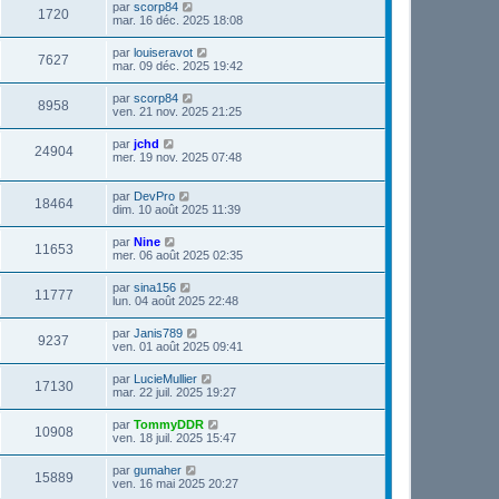
par
scorp84
1720
mar. 16 déc. 2025 18:08
par
louiseravot
7627
mar. 09 déc. 2025 19:42
par
scorp84
8958
ven. 21 nov. 2025 21:25
par
jchd
24904
mer. 19 nov. 2025 07:48
par
DevPro
18464
dim. 10 août 2025 11:39
par
Nine
11653
mer. 06 août 2025 02:35
par
sina156
11777
lun. 04 août 2025 22:48
par
Janis789
9237
ven. 01 août 2025 09:41
par
LucieMullier
17130
mar. 22 juil. 2025 19:27
par
TommyDDR
10908
ven. 18 juil. 2025 15:47
par
gumaher
15889
ven. 16 mai 2025 20:27