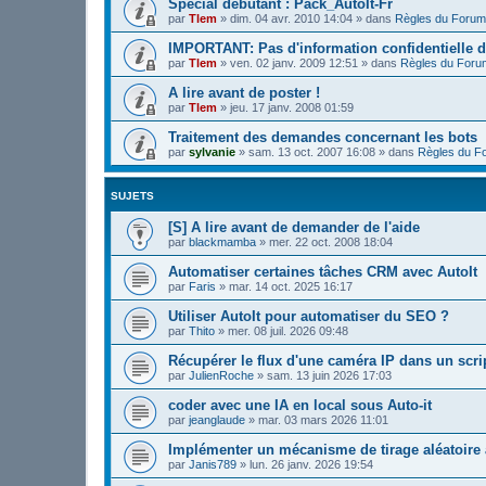
Spécial débutant : Pack_AutoIt-Fr
par
Tlem
»
dim. 04 avr. 2010 14:04
» dans
Règles du Forum
IMPORTANT: Pas d'information confidentielle d
par
Tlem
»
ven. 02 janv. 2009 12:51
» dans
Règles du Foru
A lire avant de poster !
par
Tlem
»
jeu. 17 janv. 2008 01:59
Traitement des demandes concernant les bots
par
sylvanie
»
sam. 13 oct. 2007 16:08
» dans
Règles du F
SUJETS
[S] A lire avant de demander de l'aide
par
blackmamba
»
mer. 22 oct. 2008 18:04
Automatiser certaines tâches CRM avec AutoIt
par
Faris
»
mar. 14 oct. 2025 16:17
Utiliser AutoIt pour automatiser du SEO ?
par
Thito
»
mer. 08 juil. 2026 09:48
Récupérer le flux d'une caméra IP dans un scrip
par
JulienRoche
»
sam. 13 juin 2026 17:03
coder avec une IA en local sous Auto-it
par
jeanglaude
»
mar. 03 mars 2026 11:01
Implémenter un mécanisme de tirage aléatoire 
par
Janis789
»
lun. 26 janv. 2026 19:54