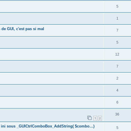
5
1
 de GUI, c'est pas si mal
7
5
12
7
2
4
6
36
1
2
ier. ini sous _GUICtrlComboBox_AddString( $combo…)
5