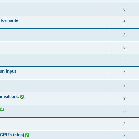
6
erformante
6
2
8
3
'un Input
2
7
ur valeurs.
9
e
12
2
 GPU's infos)
4