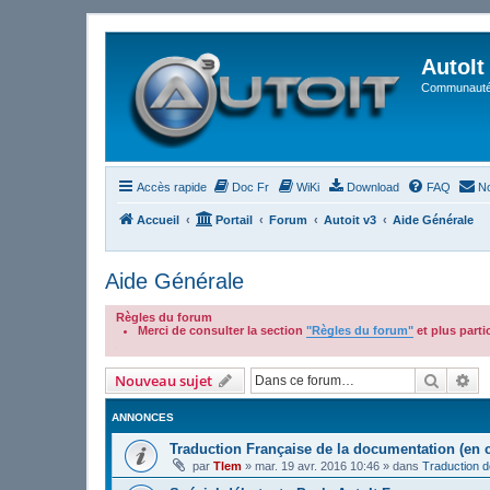
AutoIt
Communauté 
Accès rapide
Doc Fr
WiKi
Download
FAQ
No
Accueil
Portail
Forum
Autoit v3
Aide Générale
Aide Générale
Règles du forum
Merci de consulter la section
"Règles du forum"
et plus part
.
Recher
Re
Nouveau sujet
ANNONCES
Traduction Française de la documentation (en 
par
Tlem
»
mar. 19 avr. 2016 10:46
» dans
Traduction 