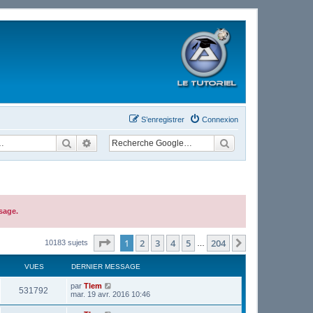
S’enregistrer
Connexion
Rechercher
Recherche avancée
sage.
Page
1
sur
204
1
2
3
4
5
204
Suivante
10183 sujets
…
VUES
DERNIER MESSAGE
par
Tlem
531792
mar. 19 avr. 2016 10:46