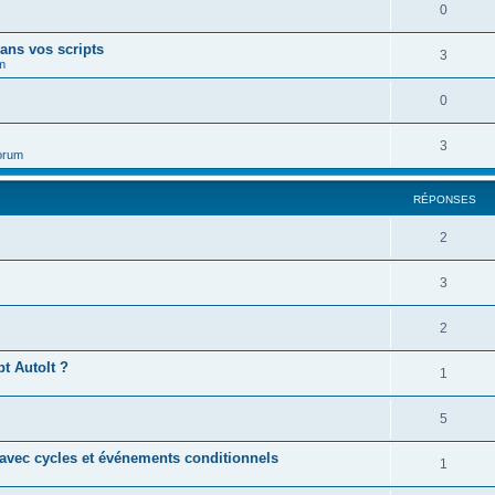
0
ans vos scripts
3
m
0
3
orum
RÉPONSES
2
3
2
t AutoIt ?
1
5
avec cycles et événements conditionnels
1