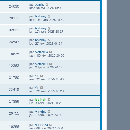
par
pumilio
24630
mar. 08 avr. 2025 18:06
par
Anthony
20211
mer. 19 mars 2025 05:42
par
Anthony
32831
lun. 17 mars 2025 10:17
par
Anthony
24547
jeu. 27 févr. 2025 06:24
par
Motard84
18635
sam. 08 févr. 2025 20:56
par
Motard84
12363
jeu. 23 janv. 2025 20:42
par
Yle
31780
mer. 22 janv. 2025 15:46
par
Yle
22415
mer. 22 janv. 2025 10:28
par
jguinch
17389
lun. 30 déc. 2024 10:49
par
Annefnd
29755
jeu. 19 déc. 2024 23:50
par
Boulanza
10286
ven. 08 nov. 2024 12:00