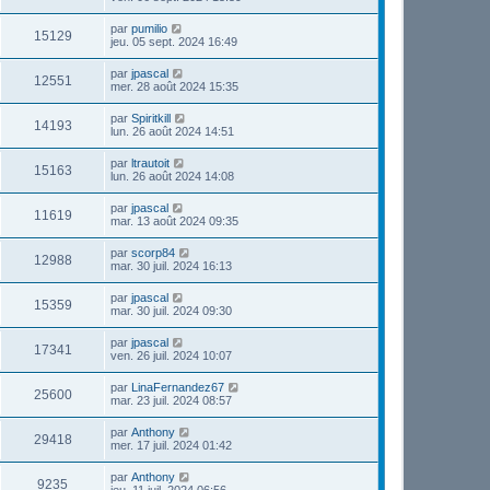
par
pumilio
15129
jeu. 05 sept. 2024 16:49
par
jpascal
12551
mer. 28 août 2024 15:35
par
Spiritkill
14193
lun. 26 août 2024 14:51
par
ltrautoit
15163
lun. 26 août 2024 14:08
par
jpascal
11619
mar. 13 août 2024 09:35
par
scorp84
12988
mar. 30 juil. 2024 16:13
par
jpascal
15359
mar. 30 juil. 2024 09:30
par
jpascal
17341
ven. 26 juil. 2024 10:07
par
LinaFernandez67
25600
mar. 23 juil. 2024 08:57
par
Anthony
29418
mer. 17 juil. 2024 01:42
par
Anthony
9235