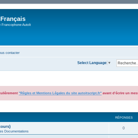
 Français
Francophone AutoIt
us contacter
Select Language
▼
iculièrement
"Règles et Mentions Légales du site autoitscript.fr"
avant d'écrire un mes
cher
cherche avancée
RÉPONSES
cours)
0
des Documentations