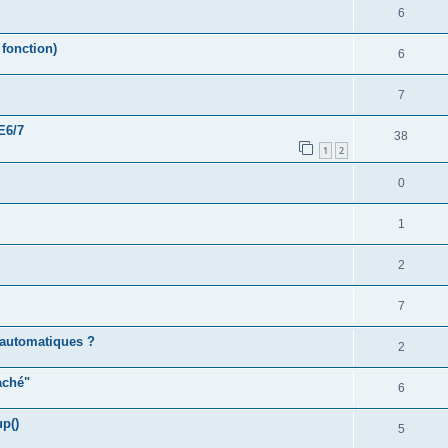
6
fonction)
6
7
E6/7
38
1
2
0
1
2
7
s automatiques ?
2
aché"
6
p()
5