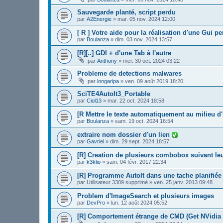
Sauvegarde planté, script perdu
par
A2Energie
»
mar. 05 nov. 2024 12:00
[ R ] Votre aide pour la réalisation d'une Gui p
par
Boulanza
»
dim. 03 nov. 2024 13:57
[R][..] GDI + d'une Tab à l'autre
par
Anthony
»
mer. 30 oct. 2024 03:22
Probleme de detections malwares
par
longaripa
»
ven. 09 août 2019 18:20
SciTE4AutoIt3_Portable
par
Ciol13
»
mar. 22 oct. 2024 18:58
[R Mettre le texte automatiquement au milieu d
par
Boulanza
»
sam. 19 oct. 2024 16:54
extraire nom dossier d'un lien
par
Gavriel
»
dim. 29 sept. 2024 18:57
[R] Creation de plusieurs combobox suivant le
par
k3klio
»
sam. 04 févr. 2017 22:34
[R] Programme AutoIt dans une tache planifié
par
Utilisateur 3309 supprimé
»
ven. 25 janv. 2013 09:48
Problem d'ImageSearch et plusieurs images
par
DevPro
»
lun. 12 août 2024 05:52
[R] Comportement étrange de CMD (Get NVidia