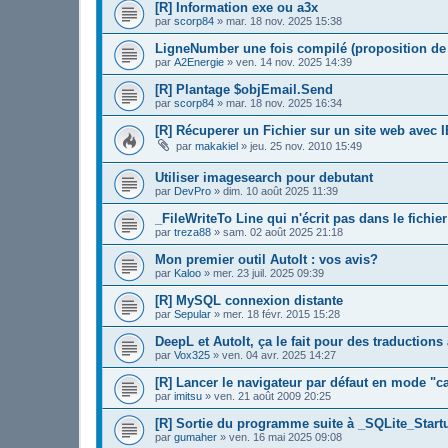
[R] Information exe ou a3x
par
scorp84
»
mar. 18 nov. 2025 15:38
LigneNumber une fois compilé (proposition de 
par
A2Energie
»
ven. 14 nov. 2025 14:39
[R] Plantage $objEmail.Send
par
scorp84
»
mar. 18 nov. 2025 16:34
[R] Récuperer un Fichier sur un site web avec I
par
makakiel
»
jeu. 25 nov. 2010 15:49
Utiliser imagesearch pour debutant
par
DevPro
»
dim. 10 août 2025 11:39
_FileWriteTo Line qui n'écrit pas dans le fichier
par
treza88
»
sam. 02 août 2025 21:18
Mon premier outil AutoIt : vos avis?
par
Kaloo
»
mer. 23 juil. 2025 09:39
[R] MySQL connexion distante
par
Sepular
»
mer. 18 févr. 2015 15:28
DeepL et AutoIt, ça le fait pour des traduction
par
Vox325
»
ven. 04 avr. 2025 14:27
[R] Lancer le navigateur par défaut en mode "c
par
imitsu
»
ven. 21 août 2009 20:25
[R] Sortie du programme suite à _SQLite_Startu
par
gumaher
»
ven. 16 mai 2025 09:08