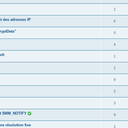
2
nt des adresses IP
6
ryptData"
0
4
oIt
1
2
8
5
3
 et $WM_NOTIFY
9
ne résolution fixe
2