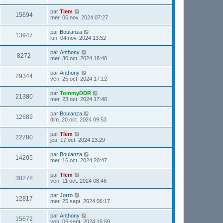
par
Tlem
15694
mer. 06 nov. 2024 07:27
par
Boulanza
13947
lun. 04 nov. 2024 13:52
par
Anthony
8272
mer. 30 oct. 2024 18:40
par
Anthony
29344
ven. 25 oct. 2024 17:12
par
TommyDDR
21380
mer. 23 oct. 2024 17:48
par
Boulanza
12689
dim. 20 oct. 2024 09:53
par
Tlem
22780
jeu. 17 oct. 2024 23:29
par
Boulanza
14205
mer. 16 oct. 2024 20:47
par
Tlem
30278
ven. 11 oct. 2024 08:46
par
Jorro
12817
mer. 25 sept. 2024 06:17
par
Anthony
15672
ven. 06 sept. 2024 15:59