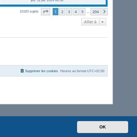
jeu. 11 juil. 2024 06:56
Page
1
sur
204
1
2
3
4
5
204
Suivante
10183 sujets
…
Aller à
Supprimer les cookies
Heures au format
UTC+02:00
OK