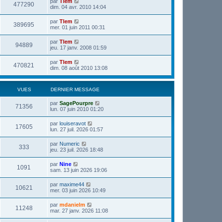
par
Tlem
477290
dim. 04 avr. 2010 14:04
par
Tlem
389695
mer. 01 juin 2011 00:31
par
Tlem
94889
jeu. 17 janv. 2008 01:59
par
Tlem
470821
dim. 08 août 2010 13:08
VUES
DERNIER MESSAGE
par
SagePourpre
71356
lun. 07 juin 2010 01:20
par
louiseravot
17605
lun. 27 juil. 2026 01:57
par
Numeric
333
jeu. 23 juil. 2026 18:48
par
Nine
1091
sam. 13 juin 2026 19:06
par
maxime44
10621
mer. 03 juin 2026 10:49
par
mdanielm
11248
mar. 27 janv. 2026 11:08