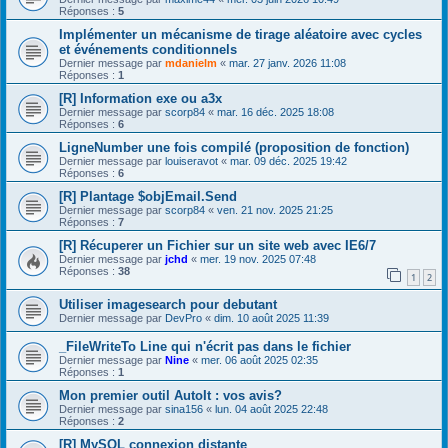
Réponses :
5
Implémenter un mécanisme de tirage aléatoire avec cycles
et événements conditionnels
Dernier message par
mdanielm
«
mar. 27 janv. 2026 11:08
Réponses :
1
[R] Information exe ou a3x
Dernier message par
scorp84
«
mar. 16 déc. 2025 18:08
Réponses :
6
LigneNumber une fois compilé (proposition de fonction)
Dernier message par
louiseravot
«
mar. 09 déc. 2025 19:42
Réponses :
6
[R] Plantage $objEmail.Send
Dernier message par
scorp84
«
ven. 21 nov. 2025 21:25
Réponses :
7
[R] Récuperer un Fichier sur un site web avec IE6/7
Dernier message par
jchd
«
mer. 19 nov. 2025 07:48
Réponses :
38
1
2
Utiliser imagesearch pour debutant
Dernier message par
DevPro
«
dim. 10 août 2025 11:39
_FileWriteTo Line qui n'écrit pas dans le fichier
Dernier message par
Nine
«
mer. 06 août 2025 02:35
Réponses :
1
Mon premier outil AutoIt : vos avis?
Dernier message par
sina156
«
lun. 04 août 2025 22:48
Réponses :
2
[R] MySQL connexion distante