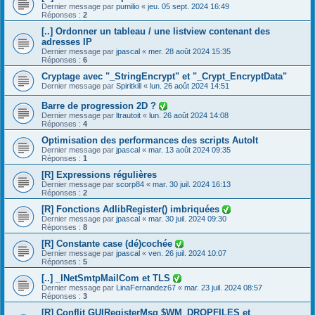
Dernier message par
pumilio
«
jeu. 05 sept. 2024 16:49
Réponses :
2
[..] Ordonner un tableau / une listview contenant des
adresses IP
Dernier message par
jpascal
«
mer. 28 août 2024 15:35
Réponses :
6
Cryptage avec "_StringEncrypt" et "_Crypt_EncryptData"
Dernier message par
Spiritkill
«
lun. 26 août 2024 14:51
Barre de progression 2D ?
Dernier message par
ltrautoit
«
lun. 26 août 2024 14:08
Réponses :
4
Optimisation des performances des scripts AutoIt
Dernier message par
jpascal
«
mar. 13 août 2024 09:35
Réponses :
1
[R] Expressions régulières
Dernier message par
scorp84
«
mar. 30 juil. 2024 16:13
Réponses :
2
[R] Fonctions AdlibRegister() imbriquées
Dernier message par
jpascal
«
mar. 30 juil. 2024 09:30
Réponses :
8
[R] Constante case (dé)cochée
Dernier message par
jpascal
«
ven. 26 juil. 2024 10:07
Réponses :
5
[..] _INetSmtpMailCom et TLS
Dernier message par
LinaFernandez67
«
mar. 23 juil. 2024 08:57
Réponses :
3
[R] Conflit GUIRegisterMsg $WM_DROPFILES et