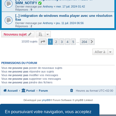
$WM_NOTIFY
Dernier message par
Anthony
«
mer. 17 juil. 2024 01:42
Réponses :
9
[..] intégration de windows media player avec une résolution
fixe
Dernier message par
Anthony
«
jeu. 11 juil. 2024 06:56
Réponses :
2
Nouveau sujet
Page
1
sur
204
1
2
3
4
5
204
Suivante
10183 sujets
…
Aller à
PERMISSIONS DU FORUM
Vous
ne pouvez pas
poster de nouveaux sujets
Vous
ne pouvez pas
répondre aux sujets
Vous
ne pouvez pas
modifier vos messages
Vous
ne pouvez pas
supprimer vos messages
Vous
ne pouvez pas
joindre des fichiers
Accueil
Portail
Forum
Heures au format
UTC+02:00
Développé par
phpBB
® Forum Software © phpBB Limited
Traduit par
phpBB-fr.com
Confidentialité
|
Conditions
En poursuivant votre navigation, vous acceptez