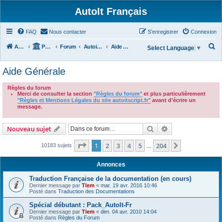
AutoIt Français
FAQ
Nous contacter
S’enregistrer
Connexion
R
Accueil
Portail
Forum
Autoit v3
Aide Générale
Select Language
▼
e
Aide Générale
c
h
Règles du forum
Merci de consulter la section
"Règles du forum"
et plus particulièrement
e
"Règles et Mentions Légales du site autoitscript.fr"
avant d'écrire un
r
message.
.
c
Rechercher
Recherche avanc
Nouveau sujet
h
e
Page
1
sur
204
1
2
3
4
5
204
Suivante
10183 sujets
…
r
Annonces
Traduction Française de la documentation (en cours)
Dernier message par
Tlem
«
mar. 19 avr. 2016 10:46
Posté dans
Traduction des Documentations
Spécial débutant : Pack_AutoIt-Fr
Dernier message par
Tlem
«
dim. 04 avr. 2010 14:04
Posté dans
Règles du Forum