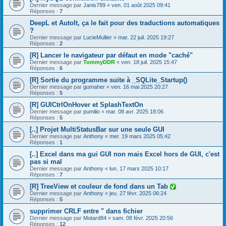
Dernier message par
Janis789
«
ven. 01 août 2025 09:41
Réponses :
7
DeepL et AutoIt, ça le fait pour des traductions automatiques
?
Dernier message par
LucieMullier
«
mar. 22 juil. 2025 19:27
Réponses :
2
[R] Lancer le navigateur par défaut en mode "caché"
Dernier message par
TommyDDR
«
ven. 18 juil. 2025 15:47
Réponses :
6
[R] Sortie du programme suite à _SQLite_Startup()
Dernier message par
gumaher
«
ven. 16 mai 2025 20:27
Réponses :
5
[R] GUICtrlOnHover et SplashTextOn
Dernier message par
pumilio
«
mar. 08 avr. 2025 18:06
Réponses :
5
[..] Projet MultiStatusBar sur une seule GUI
Dernier message par
Anthony
«
mer. 19 mars 2025 05:42
Réponses :
1
[..] Excel dans ma gui GUI non mais Excel hors de GUI, c'est
pas si mal
Dernier message par
Anthony
«
lun. 17 mars 2025 10:17
Réponses :
7
[R] TreeView et couleur de fond dans un Tab
Dernier message par
Anthony
«
jeu. 27 févr. 2025 06:24
Réponses :
5
supprimer CRLF entre " dans fichier
Dernier message par
Motard84
«
sam. 08 févr. 2025 20:56
Réponses :
12