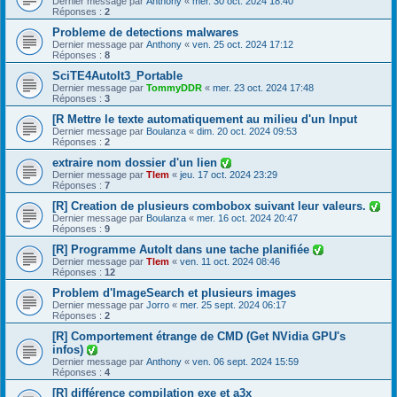
Dernier message par
Anthony
«
mer. 30 oct. 2024 18:40
Réponses :
2
Probleme de detections malwares
Dernier message par
Anthony
«
ven. 25 oct. 2024 17:12
Réponses :
8
SciTE4AutoIt3_Portable
Dernier message par
TommyDDR
«
mer. 23 oct. 2024 17:48
Réponses :
3
[R Mettre le texte automatiquement au milieu d'un Input
Dernier message par
Boulanza
«
dim. 20 oct. 2024 09:53
Réponses :
2
extraire nom dossier d'un lien
Dernier message par
Tlem
«
jeu. 17 oct. 2024 23:29
Réponses :
7
[R] Creation de plusieurs combobox suivant leur valeurs.
Dernier message par
Boulanza
«
mer. 16 oct. 2024 20:47
Réponses :
9
[R] Programme AutoIt dans une tache planifiée
Dernier message par
Tlem
«
ven. 11 oct. 2024 08:46
Réponses :
12
Problem d'ImageSearch et plusieurs images
Dernier message par
Jorro
«
mer. 25 sept. 2024 06:17
Réponses :
2
[R] Comportement étrange de CMD (Get NVidia GPU's
infos)
Dernier message par
Anthony
«
ven. 06 sept. 2024 15:59
Réponses :
4
[R] différence compilation exe et a3x