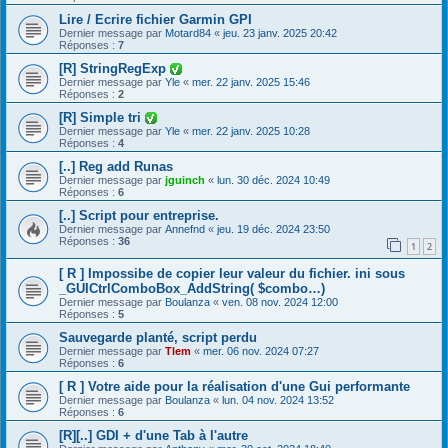
Lire / Ecrire fichier Garmin GPI
Dernier message par
Motard84
«
jeu. 23 janv. 2025 20:42
Réponses :
7
[R] StringRegExp
Dernier message par
Yle
«
mer. 22 janv. 2025 15:46
Réponses :
2
[R] Simple tri
Dernier message par
Yle
«
mer. 22 janv. 2025 10:28
Réponses :
4
[..] Reg add Runas
Dernier message par
jguinch
«
lun. 30 déc. 2024 10:49
Réponses :
6
[..] Script pour entreprise.
Dernier message par
Annefnd
«
jeu. 19 déc. 2024 23:50
Réponses :
36
1
2
[ R ] Impossibe de copier leur valeur du fichier. ini sous
_GUICtrlComboBox_AddString( $combo…)
Dernier message par
Boulanza
«
ven. 08 nov. 2024 12:00
Réponses :
5
Sauvegarde planté, script perdu
Dernier message par
Tlem
«
mer. 06 nov. 2024 07:27
Réponses :
6
[ R ] Votre aide pour la réalisation d'une Gui performante
Dernier message par
Boulanza
«
lun. 04 nov. 2024 13:52
Réponses :
6
[R][..] GDI + d'une Tab à l'autre