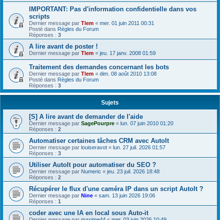
IMPORTANT: Pas d'information confidentielle dans vos
scripts
Dernier message par
Tlem
«
mer. 01 juin 2011 00:31
Posté dans
Règles du Forum
Réponses :
3
A lire avant de poster !
Dernier message par
Tlem
«
jeu. 17 janv. 2008 01:59
Traitement des demandes concernant les bots
Dernier message par
Tlem
«
dim. 08 août 2010 13:08
Posté dans
Règles du Forum
Réponses :
3
Sujets
[S] A lire avant de demander de l'aide
Dernier message par
SagePourpre
«
lun. 07 juin 2010 01:20
Réponses :
2
Automatiser certaines tâches CRM avec AutoIt
Dernier message par
louiseravot
«
lun. 27 juil. 2026 01:57
Réponses :
3
Utiliser AutoIt pour automatiser du SEO ?
Dernier message par
Numeric
«
jeu. 23 juil. 2026 18:48
Réponses :
2
Récupérer le flux d'une caméra IP dans un script AutoIt ?
Dernier message par
Nine
«
sam. 13 juin 2026 19:06
Réponses :
1
coder avec une IA en local sous Auto-it
Dernier message par
maxime44
«
mer. 03 juin 2026 10:49