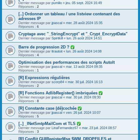
Dernier message par
pumilio
«
jeu. 05 sept. 2024 16:49
Réponses :
2
[..] Ordonner un tableau / une listview contenant des
adresses IP
Dernier message par
jpascal
«
mer. 28 août 2024 15:35
Réponses :
6
Cryptage avec "_StringEncrypt" et "_Crypt_EncryptData"
Dernier message par
Spiritkill
«
lun. 26 août 2024 14:51
Barre de progression 2D ?
Dernier message par
ltrautoit
«
lun. 26 août 2024 14:08
Réponses :
4
Optimisation des performances des scripts AutoIt
Dernier message par
jpascal
«
mar. 13 août 2024 09:35
Réponses :
1
[R] Expressions régulières
Dernier message par
scorp84
«
mar. 30 juil. 2024 16:13
Réponses :
2
[R] Fonctions AdlibRegister() imbriquées
Dernier message par
jpascal
«
mar. 30 juil. 2024 09:30
Réponses :
8
[R] Constante case (dé)cochée
Dernier message par
jpascal
«
ven. 26 juil. 2024 10:07
Réponses :
5
[..] _INetSmtpMailCom et TLS
Dernier message par
LinaFernandez67
«
mar. 23 juil. 2024 08:57
Réponses :
3
[R] Conflit GUIRegisterMsg $WM_DROPFILES et