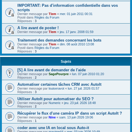
IMPORTANT: Pas d'information confidentielle dans vos
scripts
Dernier message par
Tlem
«
mer. 01 juin 2011 00:31
Posté dans
Règles du Forum
Réponses :
3
A lire avant de poster !
Dernier message par
Tlem
«
jeu. 17 janv. 2008 01:59
Traitement des demandes concernant les bots
Dernier message par
Tlem
«
dim. 08 août 2010 13:08
Posté dans
Règles du Forum
Réponses :
3
Sujets
[S] A lire avant de demander de l'aide
Dernier message par
SagePourpre
«
lun. 07 juin 2010 01:20
Réponses :
2
Automatiser certaines tâches CRM avec AutoIt
Dernier message par
louiseravot
«
lun. 27 juil. 2026 01:57
Réponses :
3
Utiliser AutoIt pour automatiser du SEO ?
Dernier message par
Numeric
«
jeu. 23 juil. 2026 18:48
Réponses :
2
Récupérer le flux d'une caméra IP dans un script AutoIt ?
Dernier message par
Nine
«
sam. 13 juin 2026 19:06
Réponses :
1
coder avec une IA en local sous Auto-it
Dernier message par
maxime44
«
mer. 03 juin 2026 10:49