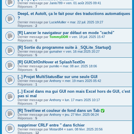
Dernier message par
Janis789
«
ven. 01 août 2025 09:41
Réponses :
7
DeepL et AutoIt, ça le fait pour des traductions automatiques
?
Dernier message par
LucieMullier
«
mar. 22 juil. 2025 19:27
Réponses :
2
[R] Lancer le navigateur par défaut en mode "caché"
Dernier message par
TommyDDR
«
ven. 18 juil. 2025 15:47
Réponses :
6
[R] Sortie du programme suite à _SQLite_Startup()
Dernier message par
gumaher
«
ven. 16 mai 2025 20:27
Réponses :
5
[R] GUICtrlOnHover et SplashTextOn
Dernier message par
pumilio
«
mar. 08 avr. 2025 18:06
Réponses :
5
[..] Projet MultiStatusBar sur une seule GUI
Dernier message par
Anthony
«
mer. 19 mars 2025 05:42
Réponses :
1
[..] Excel dans ma gui GUI non mais Excel hors de GUI, c'est
pas si mal
Dernier message par
Anthony
«
lun. 17 mars 2025 10:17
Réponses :
7
[R] TreeView et couleur de fond dans un Tab
Dernier message par
Anthony
«
jeu. 27 févr. 2025 06:24
Réponses :
5
supprimer CRLF entre " dans fichier
Dernier message par
Motard84
«
sam. 08 févr. 2025 20:56
Réponses :
12