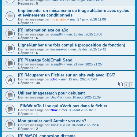
Réponses :
5
Implémenter un mécanisme de tirage aléatoire avec cycles
et événements conditionnels
Dernier message par
mdanielm
«
mar. 27 janv. 2026 11:08
Réponses :
1
[R] Information exe ou a3x
Dernier message par
scorp84
«
mar. 16 déc. 2025 18:08
Réponses :
6
LigneNumber une fois compilé (proposition de fonction)
Dernier message par
louiseravot
«
mar. 09 déc. 2025 19:42
Réponses :
6
[R] Plantage $objEmail.Send
Dernier message par
scorp84
«
ven. 21 nov. 2025 21:25
Réponses :
7
[R] Récuperer un Fichier sur un site web avec IE6/7
Dernier message par
jchd
«
mer. 19 nov. 2025 07:48
Réponses :
38
1
2
Utiliser imagesearch pour debutant
Dernier message par
DevPro
«
dim. 10 août 2025 11:39
_FileWriteTo Line qui n'écrit pas dans le fichier
Dernier message par
Nine
«
mer. 06 août 2025 02:35
Réponses :
1
Mon premier outil AutoIt : vos avis?
Dernier message par
sina156
«
lun. 04 août 2025 22:48
Réponses :
2
[R] MySQL connexion distante