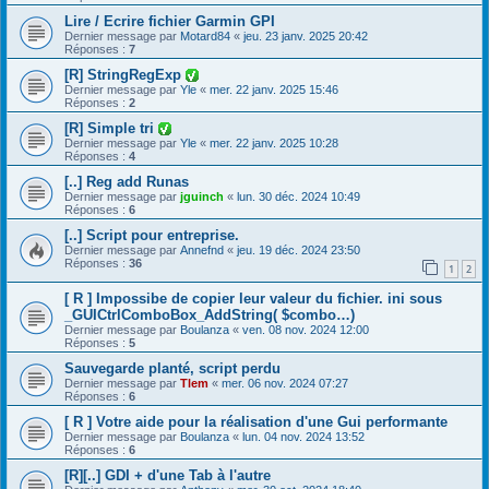
Lire / Ecrire fichier Garmin GPI
Dernier message par
Motard84
«
jeu. 23 janv. 2025 20:42
Réponses :
7
[R] StringRegExp
Dernier message par
Yle
«
mer. 22 janv. 2025 15:46
Réponses :
2
[R] Simple tri
Dernier message par
Yle
«
mer. 22 janv. 2025 10:28
Réponses :
4
[..] Reg add Runas
Dernier message par
jguinch
«
lun. 30 déc. 2024 10:49
Réponses :
6
[..] Script pour entreprise.
Dernier message par
Annefnd
«
jeu. 19 déc. 2024 23:50
Réponses :
36
1
2
[ R ] Impossibe de copier leur valeur du fichier. ini sous
_GUICtrlComboBox_AddString( $combo…)
Dernier message par
Boulanza
«
ven. 08 nov. 2024 12:00
Réponses :
5
Sauvegarde planté, script perdu
Dernier message par
Tlem
«
mer. 06 nov. 2024 07:27
Réponses :
6
[ R ] Votre aide pour la réalisation d'une Gui performante
Dernier message par
Boulanza
«
lun. 04 nov. 2024 13:52
Réponses :
6
[R][..] GDI + d'une Tab à l'autre