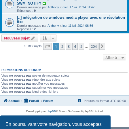
$WM_NOTIFY
Dernier message par
Anthony
«
mer. 17 juil. 2024 01:42
Réponses :
9
[..] intégration de windows media player avec une résolution
fixe
Dernier message par
Anthony
«
jeu. 11 juil. 2024 06:56
Réponses :
2
Nouveau sujet
Page
1
sur
204
1
2
3
4
5
204
Suivante
10183 sujets
…
Aller à
PERMISSIONS DU FORUM
Vous
ne pouvez pas
poster de nouveaux sujets
Vous
ne pouvez pas
répondre aux sujets
Vous
ne pouvez pas
modifier vos messages
Vous
ne pouvez pas
supprimer vos messages
Vous
ne pouvez pas
joindre des fichiers
Accueil
Portail
Forum
Heures au format
UTC+02:00
Développé par
phpBB
® Forum Software © phpBB Limited
Traduit par
phpBB-fr.com
Confidentialité
|
Conditions
En poursuivant votre navigation, vous acceptez