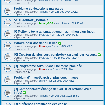
Dernier message par
Anthony
«
mer. 30 oct. 2024 18:40
Réponses :
2
Probleme de detections malwares
Dernier message par
Anthony
«
ven. 25 oct. 2024 17:12
Réponses :
8
SciTE4AutoIt3_Portable
Dernier message par
TommyDDR
«
mer. 23 oct. 2024 17:48
Réponses :
3
[R Mettre le texte automatiquement au milieu d'un Input
Dernier message par
Boulanza
«
dim. 20 oct. 2024 09:53
Réponses :
2
extraire nom dossier d'un lien
Dernier message par
Tlem
«
jeu. 17 oct. 2024 23:29
Réponses :
7
[R] Creation de plusieurs combobox suivant leur valeurs.
Dernier message par
Boulanza
«
mer. 16 oct. 2024 20:47
Réponses :
9
[R] Programme AutoIt dans une tache planifiée
Dernier message par
Tlem
«
ven. 11 oct. 2024 08:46
Réponses :
12
Problem d'ImageSearch et plusieurs images
Dernier message par
Jorro
«
mer. 25 sept. 2024 06:17
Réponses :
2
[R] Comportement étrange de CMD (Get NVidia GPU's
infos)
Dernier message par
Anthony
«
ven. 06 sept. 2024 15:59
Réponses :
4
[R] différence compilation exe et a3x