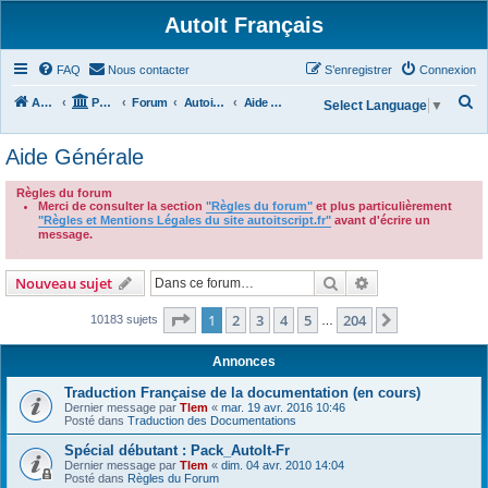
AutoIt Français
FAQ
Nous contacter
S’enregistrer
Connexion
R
Accueil
Portail
Forum
Autoit v3
Aide Générale
Select Language
▼
e
Aide Générale
c
h
Règles du forum
Merci de consulter la section
"Règles du forum"
et plus particulièrement
e
"Règles et Mentions Légales du site autoitscript.fr"
avant d'écrire un
r
message.
.
c
Rechercher
Recherche avanc
Nouveau sujet
h
e
Page
1
sur
204
1
2
3
4
5
204
Suivante
10183 sujets
…
r
Annonces
Traduction Française de la documentation (en cours)
Dernier message par
Tlem
«
mar. 19 avr. 2016 10:46
Posté dans
Traduction des Documentations
Spécial débutant : Pack_AutoIt-Fr
Dernier message par
Tlem
«
dim. 04 avr. 2010 14:04
Posté dans
Règles du Forum