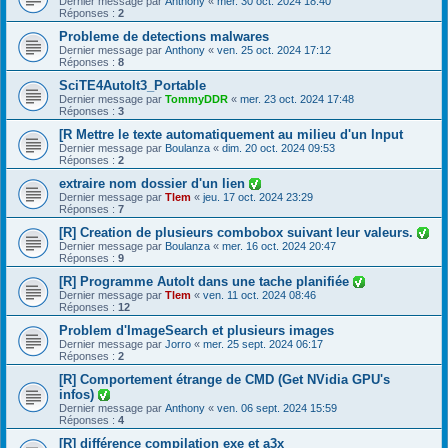
Dernier message par
Anthony
«
mer. 30 oct. 2024 18:40
Réponses :
2
Probleme de detections malwares
Dernier message par
Anthony
«
ven. 25 oct. 2024 17:12
Réponses :
8
SciTE4AutoIt3_Portable
Dernier message par
TommyDDR
«
mer. 23 oct. 2024 17:48
Réponses :
3
[R Mettre le texte automatiquement au milieu d'un Input
Dernier message par
Boulanza
«
dim. 20 oct. 2024 09:53
Réponses :
2
extraire nom dossier d'un lien
Dernier message par
Tlem
«
jeu. 17 oct. 2024 23:29
Réponses :
7
[R] Creation de plusieurs combobox suivant leur valeurs.
Dernier message par
Boulanza
«
mer. 16 oct. 2024 20:47
Réponses :
9
[R] Programme AutoIt dans une tache planifiée
Dernier message par
Tlem
«
ven. 11 oct. 2024 08:46
Réponses :
12
Problem d'ImageSearch et plusieurs images
Dernier message par
Jorro
«
mer. 25 sept. 2024 06:17
Réponses :
2
[R] Comportement étrange de CMD (Get NVidia GPU's
infos)
Dernier message par
Anthony
«
ven. 06 sept. 2024 15:59
Réponses :
4
[R] différence compilation exe et a3x