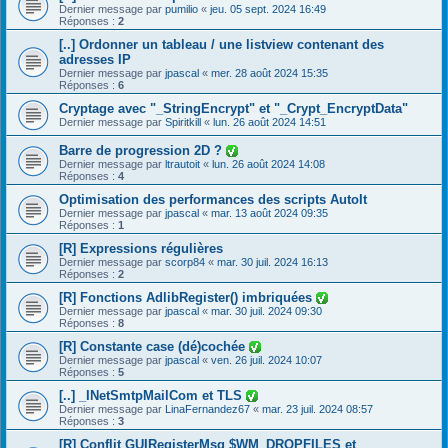
Dernier message par
pumilio
«
jeu. 05 sept. 2024 16:49
Réponses :
2
[..] Ordonner un tableau / une listview contenant des
adresses IP
Dernier message par
jpascal
«
mer. 28 août 2024 15:35
Réponses :
6
Cryptage avec "_StringEncrypt" et "_Crypt_EncryptData"
Dernier message par
Spiritkill
«
lun. 26 août 2024 14:51
Barre de progression 2D ?
Dernier message par
ltrautoit
«
lun. 26 août 2024 14:08
Réponses :
4
Optimisation des performances des scripts AutoIt
Dernier message par
jpascal
«
mar. 13 août 2024 09:35
Réponses :
1
[R] Expressions régulières
Dernier message par
scorp84
«
mar. 30 juil. 2024 16:13
Réponses :
2
[R] Fonctions AdlibRegister() imbriquées
Dernier message par
jpascal
«
mar. 30 juil. 2024 09:30
Réponses :
8
[R] Constante case (dé)cochée
Dernier message par
jpascal
«
ven. 26 juil. 2024 10:07
Réponses :
5
[..] _INetSmtpMailCom et TLS
Dernier message par
LinaFernandez67
«
mar. 23 juil. 2024 08:57
Réponses :
3
[R] Conflit GUIRegisterMsg $WM_DROPFILES et