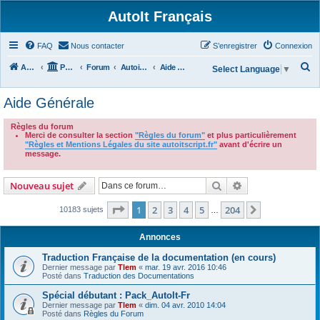
AutoIt Français
FAQ
Nous contacter
S’enregistrer
Connexion
R
Accueil
Portail
Forum
Autoit v3
Aide Générale
Select Language
▼
e
Aide Générale
c
h
Règles du forum
Merci de consulter la section
"Règles du forum"
et plus particulièrement
e
"Règles et Mentions Légales du site autoitscript.fr"
avant d'écrire un
r
message.
.
c
Rechercher
Recherche avanc
Nouveau sujet
h
e
Page
1
sur
204
1
2
3
4
5
204
Suivante
10183 sujets
…
r
Annonces
Traduction Française de la documentation (en cours)
Dernier message par
Tlem
«
mar. 19 avr. 2016 10:46
Posté dans
Traduction des Documentations
Spécial débutant : Pack_AutoIt-Fr
Dernier message par
Tlem
«
dim. 04 avr. 2010 14:04
Posté dans
Règles du Forum