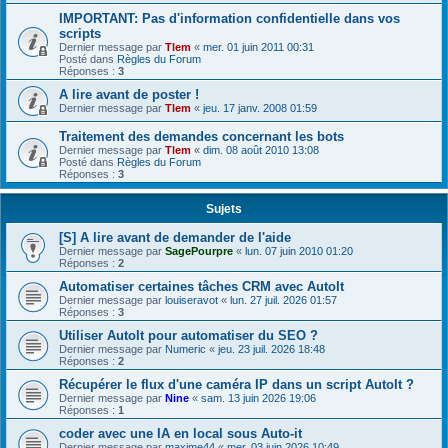
IMPORTANT: Pas d'information confidentielle dans vos
scripts
Dernier message par
Tlem
«
mer. 01 juin 2011 00:31
Posté dans
Règles du Forum
Réponses :
3
A lire avant de poster !
Dernier message par
Tlem
«
jeu. 17 janv. 2008 01:59
Traitement des demandes concernant les bots
Dernier message par
Tlem
«
dim. 08 août 2010 13:08
Posté dans
Règles du Forum
Réponses :
3
Sujets
[S] A lire avant de demander de l'aide
Dernier message par
SagePourpre
«
lun. 07 juin 2010 01:20
Réponses :
2
Automatiser certaines tâches CRM avec AutoIt
Dernier message par
louiseravot
«
lun. 27 juil. 2026 01:57
Réponses :
3
Utiliser AutoIt pour automatiser du SEO ?
Dernier message par
Numeric
«
jeu. 23 juil. 2026 18:48
Réponses :
2
Récupérer le flux d'une caméra IP dans un script AutoIt ?
Dernier message par
Nine
«
sam. 13 juin 2026 19:06
Réponses :
1
coder avec une IA en local sous Auto-it
Dernier message par
maxime44
«
mer. 03 juin 2026 10:49