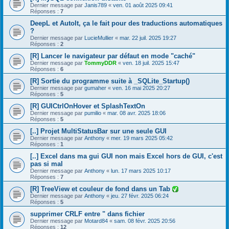
Dernier message par
Janis789
«
ven. 01 août 2025 09:41
Réponses :
7
DeepL et AutoIt, ça le fait pour des traductions automatiques
?
Dernier message par
LucieMullier
«
mar. 22 juil. 2025 19:27
Réponses :
2
[R] Lancer le navigateur par défaut en mode "caché"
Dernier message par
TommyDDR
«
ven. 18 juil. 2025 15:47
Réponses :
6
[R] Sortie du programme suite à _SQLite_Startup()
Dernier message par
gumaher
«
ven. 16 mai 2025 20:27
Réponses :
5
[R] GUICtrlOnHover et SplashTextOn
Dernier message par
pumilio
«
mar. 08 avr. 2025 18:06
Réponses :
5
[..] Projet MultiStatusBar sur une seule GUI
Dernier message par
Anthony
«
mer. 19 mars 2025 05:42
Réponses :
1
[..] Excel dans ma gui GUI non mais Excel hors de GUI, c'est
pas si mal
Dernier message par
Anthony
«
lun. 17 mars 2025 10:17
Réponses :
7
[R] TreeView et couleur de fond dans un Tab
Dernier message par
Anthony
«
jeu. 27 févr. 2025 06:24
Réponses :
5
supprimer CRLF entre " dans fichier
Dernier message par
Motard84
«
sam. 08 févr. 2025 20:56
Réponses :
12