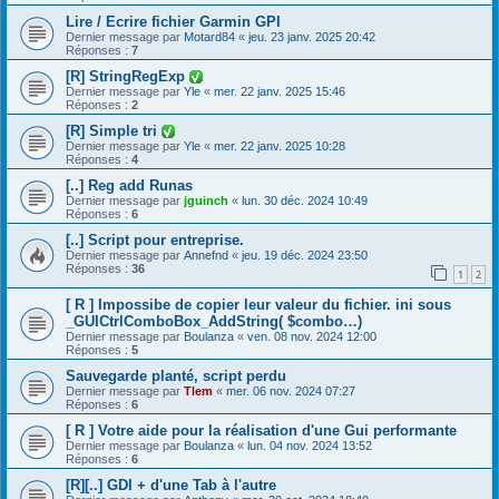
Lire / Ecrire fichier Garmin GPI
Dernier message par
Motard84
«
jeu. 23 janv. 2025 20:42
Réponses :
7
[R] StringRegExp
Dernier message par
Yle
«
mer. 22 janv. 2025 15:46
Réponses :
2
[R] Simple tri
Dernier message par
Yle
«
mer. 22 janv. 2025 10:28
Réponses :
4
[..] Reg add Runas
Dernier message par
jguinch
«
lun. 30 déc. 2024 10:49
Réponses :
6
[..] Script pour entreprise.
Dernier message par
Annefnd
«
jeu. 19 déc. 2024 23:50
Réponses :
36
1
2
[ R ] Impossibe de copier leur valeur du fichier. ini sous
_GUICtrlComboBox_AddString( $combo…)
Dernier message par
Boulanza
«
ven. 08 nov. 2024 12:00
Réponses :
5
Sauvegarde planté, script perdu
Dernier message par
Tlem
«
mer. 06 nov. 2024 07:27
Réponses :
6
[ R ] Votre aide pour la réalisation d'une Gui performante
Dernier message par
Boulanza
«
lun. 04 nov. 2024 13:52
Réponses :
6
[R][..] GDI + d'une Tab à l'autre