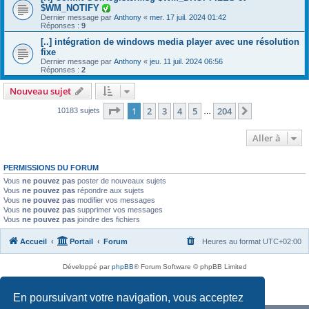
$WM_NOTIFY
Dernier message par
Anthony
«
mer. 17 juil. 2024 01:42
Réponses :
9
[..] intégration de windows media player avec une résolution
fixe
Dernier message par
Anthony
«
jeu. 11 juil. 2024 06:56
Réponses :
2
Nouveau sujet
Page
1
sur
204
1
2
3
4
5
204
Suivante
10183 sujets
…
Aller à
PERMISSIONS DU FORUM
Vous
ne pouvez pas
poster de nouveaux sujets
Vous
ne pouvez pas
répondre aux sujets
Vous
ne pouvez pas
modifier vos messages
Vous
ne pouvez pas
supprimer vos messages
Vous
ne pouvez pas
joindre des fichiers
Accueil
Portail
Forum
Heures au format
UTC+02:00
Développé par
phpBB
® Forum Software © phpBB Limited
Traduit par
phpBB-fr.com
Confidentialité
|
Conditions
En poursuivant votre navigation, vous acceptez