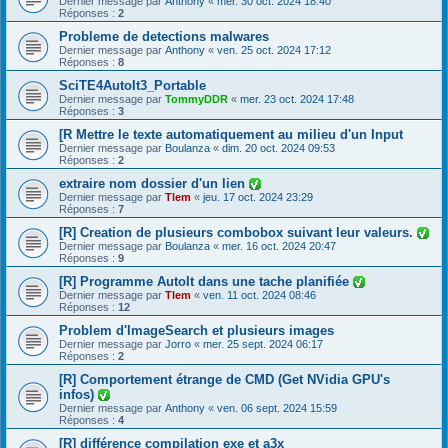
Dernier message par
Anthony
«
mer. 30 oct. 2024 18:40
Réponses :
2
Probleme de detections malwares
Dernier message par
Anthony
«
ven. 25 oct. 2024 17:12
Réponses :
8
SciTE4AutoIt3_Portable
Dernier message par
TommyDDR
«
mer. 23 oct. 2024 17:48
Réponses :
3
[R Mettre le texte automatiquement au milieu d'un Input
Dernier message par
Boulanza
«
dim. 20 oct. 2024 09:53
Réponses :
2
extraire nom dossier d'un lien
Dernier message par
Tlem
«
jeu. 17 oct. 2024 23:29
Réponses :
7
[R] Creation de plusieurs combobox suivant leur valeurs.
Dernier message par
Boulanza
«
mer. 16 oct. 2024 20:47
Réponses :
9
[R] Programme AutoIt dans une tache planifiée
Dernier message par
Tlem
«
ven. 11 oct. 2024 08:46
Réponses :
12
Problem d'ImageSearch et plusieurs images
Dernier message par
Jorro
«
mer. 25 sept. 2024 06:17
Réponses :
2
[R] Comportement étrange de CMD (Get NVidia GPU's
infos)
Dernier message par
Anthony
«
ven. 06 sept. 2024 15:59
Réponses :
4
[R] différence compilation exe et a3x