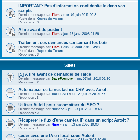
IMPORTANT: Pas d'information confidentielle dans vos
scripts
Dernier message par
Tlem
«
mer. 01 juin 2011 00:31
Posté dans
Règles du Forum
Réponses :
3
A lire avant de poster !
Dernier message par
Tlem
«
jeu. 17 janv. 2008 01:59
Traitement des demandes concernant les bots
Dernier message par
Tlem
«
dim. 08 août 2010 13:08
Posté dans
Règles du Forum
Réponses :
3
Sujets
[S] A lire avant de demander de l'aide
Dernier message par
SagePourpre
«
lun. 07 juin 2010 01:20
Réponses :
2
Automatiser certaines tâches CRM avec AutoIt
Dernier message par
louiseravot
«
lun. 27 juil. 2026 01:57
Réponses :
3
Utiliser AutoIt pour automatiser du SEO ?
Dernier message par
Numeric
«
jeu. 23 juil. 2026 18:48
Réponses :
2
Récupérer le flux d'une caméra IP dans un script AutoIt ?
Dernier message par
Nine
«
sam. 13 juin 2026 19:06
Réponses :
1
coder avec une IA en local sous Auto-it
Dernier message par
maxime44
«
mer. 03 juin 2026 10:49