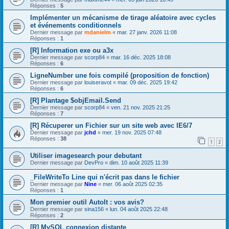
Réponses :
5
Implémenter un mécanisme de tirage aléatoire avec cycles
et événements conditionnels
Dernier message par
mdanielm
«
mar. 27 janv. 2026 11:08
Réponses :
1
[R] Information exe ou a3x
Dernier message par
scorp84
«
mar. 16 déc. 2025 18:08
Réponses :
6
LigneNumber une fois compilé (proposition de fonction)
Dernier message par
louiseravot
«
mar. 09 déc. 2025 19:42
Réponses :
6
[R] Plantage $objEmail.Send
Dernier message par
scorp84
«
ven. 21 nov. 2025 21:25
Réponses :
7
[R] Récuperer un Fichier sur un site web avec IE6/7
Dernier message par
jchd
«
mer. 19 nov. 2025 07:48
Réponses :
38
1
2
Utiliser imagesearch pour debutant
Dernier message par
DevPro
«
dim. 10 août 2025 11:39
_FileWriteTo Line qui n'écrit pas dans le fichier
Dernier message par
Nine
«
mer. 06 août 2025 02:35
Réponses :
1
Mon premier outil AutoIt : vos avis?
Dernier message par
sina156
«
lun. 04 août 2025 22:48
Réponses :
2
[R] MySQL connexion distante