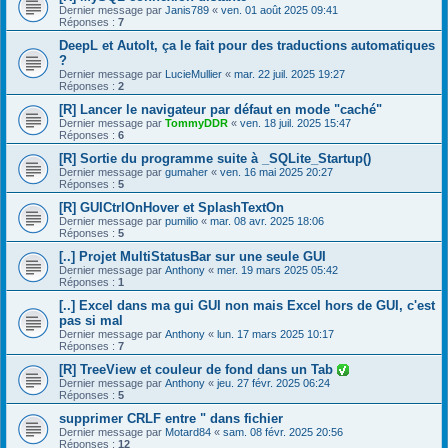
Dernier message par
Janis789
«
ven. 01 août 2025 09:41
Réponses :
7
DeepL et AutoIt, ça le fait pour des traductions automatiques
?
Dernier message par
LucieMullier
«
mar. 22 juil. 2025 19:27
Réponses :
2
[R] Lancer le navigateur par défaut en mode "caché"
Dernier message par
TommyDDR
«
ven. 18 juil. 2025 15:47
Réponses :
6
[R] Sortie du programme suite à _SQLite_Startup()
Dernier message par
gumaher
«
ven. 16 mai 2025 20:27
Réponses :
5
[R] GUICtrlOnHover et SplashTextOn
Dernier message par
pumilio
«
mar. 08 avr. 2025 18:06
Réponses :
5
[..] Projet MultiStatusBar sur une seule GUI
Dernier message par
Anthony
«
mer. 19 mars 2025 05:42
Réponses :
1
[..] Excel dans ma gui GUI non mais Excel hors de GUI, c'est
pas si mal
Dernier message par
Anthony
«
lun. 17 mars 2025 10:17
Réponses :
7
[R] TreeView et couleur de fond dans un Tab
Dernier message par
Anthony
«
jeu. 27 févr. 2025 06:24
Réponses :
5
supprimer CRLF entre " dans fichier
Dernier message par
Motard84
«
sam. 08 févr. 2025 20:56
Réponses :
12