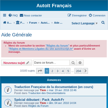
AutoIt Français
FAQ
Nous contacter
S’enregistrer
Connexion
R
Accueil
Portail
Forum
Autoit v3
Aide Générale
Select Language
▼
e
Aide Générale
c
h
Règles du forum
Merci de consulter la section
"Règles du forum"
et plus particulièrement
e
"Règles et Mentions Légales du site autoitscript.fr"
avant d'écrire un
r
message.
.
c
Rechercher
Recherche avanc
Nouveau sujet
h
e
Page
1
sur
204
1
2
3
4
5
204
Suivante
10183 sujets
…
r
Annonces
Traduction Française de la documentation (en cours)
Dernier message par
Tlem
«
mar. 19 avr. 2016 10:46
Posté dans
Traduction des Documentations
Spécial débutant : Pack_AutoIt-Fr
Dernier message par
Tlem
«
dim. 04 avr. 2010 14:04
Posté dans
Règles du Forum