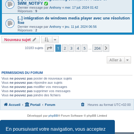
$WM_NOTIFY
Dernier message par
Anthony
«
mer. 17 juil. 2024 01:42
Réponses :
9
[..] intégration de windows media player avec une résolution
fixe
Dernier message par
Anthony
«
jeu. 11 juil. 2024 06:56
Réponses :
2
Nouveau sujet
Page
1
sur
204
1
2
3
4
5
204
Suivante
10183 sujets
…
Aller à
PERMISSIONS DU FORUM
Vous
ne pouvez pas
poster de nouveaux sujets
Vous
ne pouvez pas
répondre aux sujets
Vous
ne pouvez pas
modifier vos messages
Vous
ne pouvez pas
supprimer vos messages
Vous
ne pouvez pas
joindre des fichiers
Accueil
Portail
Forum
Heures au format
UTC+02:00
Développé par
phpBB
® Forum Software © phpBB Limited
Traduit par
phpBB-fr.com
Confidentialité
|
Conditions
En poursuivant votre navigation, vous acceptez