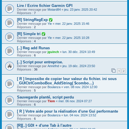
Lire / Ecrire fichier Garmin GPI
Dernier message par
Motard84
«
jeu. 23 janv. 2025 20:42
Réponses :
7
[R] StringRegExp
Dernier message par
Yle
«
mer. 22 janv. 2025 15:46
Réponses :
2
[R] Simple tri
Dernier message par
Yle
«
mer. 22 janv. 2025 10:28
Réponses :
4
[..] Reg add Runas
Dernier message par
jguinch
«
lun. 30 déc. 2024 10:49
Réponses :
6
[..] Script pour entreprise.
Dernier message par
Annefnd
«
jeu. 19 déc. 2024 23:50
Réponses :
36
1
2
[ R ] Impossibe de copier leur valeur du fichier. ini sous
_GUICtrlComboBox_AddString( $combo…)
Dernier message par
Boulanza
«
ven. 08 nov. 2024 12:00
Réponses :
5
Sauvegarde planté, script perdu
Dernier message par
Tlem
«
mer. 06 nov. 2024 07:27
Réponses :
6
[ R ] Votre aide pour la réalisation d'une Gui performante
Dernier message par
Boulanza
«
lun. 04 nov. 2024 13:52
Réponses :
6
[R][..] GDI + d'une Tab à l'autre