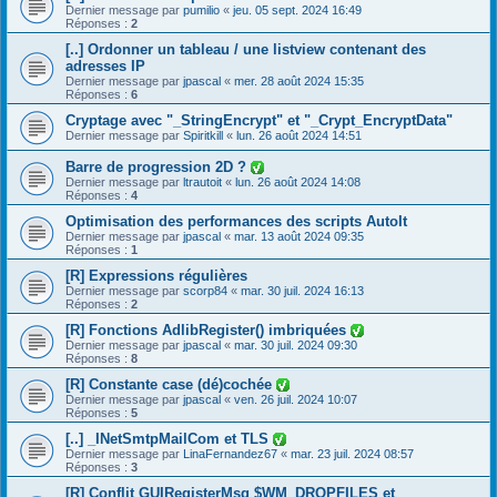
Dernier message par
pumilio
«
jeu. 05 sept. 2024 16:49
Réponses :
2
[..] Ordonner un tableau / une listview contenant des
adresses IP
Dernier message par
jpascal
«
mer. 28 août 2024 15:35
Réponses :
6
Cryptage avec "_StringEncrypt" et "_Crypt_EncryptData"
Dernier message par
Spiritkill
«
lun. 26 août 2024 14:51
Barre de progression 2D ?
Dernier message par
ltrautoit
«
lun. 26 août 2024 14:08
Réponses :
4
Optimisation des performances des scripts AutoIt
Dernier message par
jpascal
«
mar. 13 août 2024 09:35
Réponses :
1
[R] Expressions régulières
Dernier message par
scorp84
«
mar. 30 juil. 2024 16:13
Réponses :
2
[R] Fonctions AdlibRegister() imbriquées
Dernier message par
jpascal
«
mar. 30 juil. 2024 09:30
Réponses :
8
[R] Constante case (dé)cochée
Dernier message par
jpascal
«
ven. 26 juil. 2024 10:07
Réponses :
5
[..] _INetSmtpMailCom et TLS
Dernier message par
LinaFernandez67
«
mar. 23 juil. 2024 08:57
Réponses :
3
[R] Conflit GUIRegisterMsg $WM_DROPFILES et