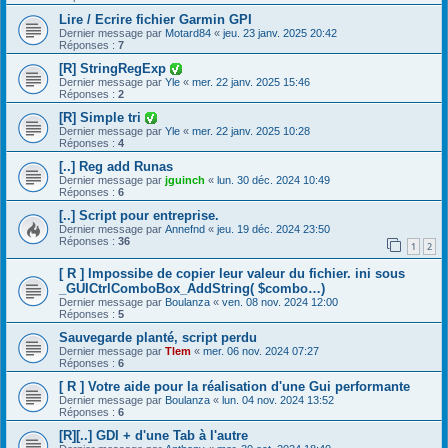
Lire / Ecrire fichier Garmin GPI
Dernier message par
Motard84
«
jeu. 23 janv. 2025 20:42
Réponses :
7
[R] StringRegExp
Dernier message par
Yle
«
mer. 22 janv. 2025 15:46
Réponses :
2
[R] Simple tri
Dernier message par
Yle
«
mer. 22 janv. 2025 10:28
Réponses :
4
[..] Reg add Runas
Dernier message par
jguinch
«
lun. 30 déc. 2024 10:49
Réponses :
6
[..] Script pour entreprise.
Dernier message par
Annefnd
«
jeu. 19 déc. 2024 23:50
Réponses :
36
1
2
[ R ] Impossibe de copier leur valeur du fichier. ini sous
_GUICtrlComboBox_AddString( $combo…)
Dernier message par
Boulanza
«
ven. 08 nov. 2024 12:00
Réponses :
5
Sauvegarde planté, script perdu
Dernier message par
Tlem
«
mer. 06 nov. 2024 07:27
Réponses :
6
[ R ] Votre aide pour la réalisation d'une Gui performante
Dernier message par
Boulanza
«
lun. 04 nov. 2024 13:52
Réponses :
6
[R][..] GDI + d'une Tab à l'autre