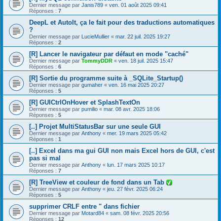
Dernier message par
Janis789
«
ven. 01 août 2025 09:41
Réponses :
7
DeepL et AutoIt, ça le fait pour des traductions automatiques
?
Dernier message par
LucieMullier
«
mar. 22 juil. 2025 19:27
Réponses :
2
[R] Lancer le navigateur par défaut en mode "caché"
Dernier message par
TommyDDR
«
ven. 18 juil. 2025 15:47
Réponses :
6
[R] Sortie du programme suite à _SQLite_Startup()
Dernier message par
gumaher
«
ven. 16 mai 2025 20:27
Réponses :
5
[R] GUICtrlOnHover et SplashTextOn
Dernier message par
pumilio
«
mar. 08 avr. 2025 18:06
Réponses :
5
[..] Projet MultiStatusBar sur une seule GUI
Dernier message par
Anthony
«
mer. 19 mars 2025 05:42
Réponses :
1
[..] Excel dans ma gui GUI non mais Excel hors de GUI, c'est
pas si mal
Dernier message par
Anthony
«
lun. 17 mars 2025 10:17
Réponses :
7
[R] TreeView et couleur de fond dans un Tab
Dernier message par
Anthony
«
jeu. 27 févr. 2025 06:24
Réponses :
5
supprimer CRLF entre " dans fichier
Dernier message par
Motard84
«
sam. 08 févr. 2025 20:56
Réponses :
12