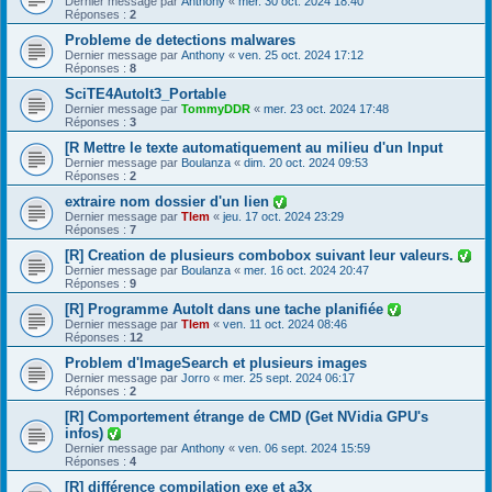
Dernier message par
Anthony
«
mer. 30 oct. 2024 18:40
Réponses :
2
Probleme de detections malwares
Dernier message par
Anthony
«
ven. 25 oct. 2024 17:12
Réponses :
8
SciTE4AutoIt3_Portable
Dernier message par
TommyDDR
«
mer. 23 oct. 2024 17:48
Réponses :
3
[R Mettre le texte automatiquement au milieu d'un Input
Dernier message par
Boulanza
«
dim. 20 oct. 2024 09:53
Réponses :
2
extraire nom dossier d'un lien
Dernier message par
Tlem
«
jeu. 17 oct. 2024 23:29
Réponses :
7
[R] Creation de plusieurs combobox suivant leur valeurs.
Dernier message par
Boulanza
«
mer. 16 oct. 2024 20:47
Réponses :
9
[R] Programme AutoIt dans une tache planifiée
Dernier message par
Tlem
«
ven. 11 oct. 2024 08:46
Réponses :
12
Problem d'ImageSearch et plusieurs images
Dernier message par
Jorro
«
mer. 25 sept. 2024 06:17
Réponses :
2
[R] Comportement étrange de CMD (Get NVidia GPU's
infos)
Dernier message par
Anthony
«
ven. 06 sept. 2024 15:59
Réponses :
4
[R] différence compilation exe et a3x