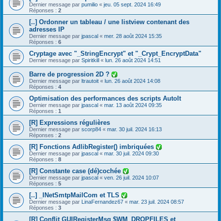
Dernier message par
pumilio
«
jeu. 05 sept. 2024 16:49
Réponses :
2
[..] Ordonner un tableau / une listview contenant des
adresses IP
Dernier message par
jpascal
«
mer. 28 août 2024 15:35
Réponses :
6
Cryptage avec "_StringEncrypt" et "_Crypt_EncryptData"
Dernier message par
Spiritkill
«
lun. 26 août 2024 14:51
Barre de progression 2D ?
Dernier message par
ltrautoit
«
lun. 26 août 2024 14:08
Réponses :
4
Optimisation des performances des scripts AutoIt
Dernier message par
jpascal
«
mar. 13 août 2024 09:35
Réponses :
1
[R] Expressions régulières
Dernier message par
scorp84
«
mar. 30 juil. 2024 16:13
Réponses :
2
[R] Fonctions AdlibRegister() imbriquées
Dernier message par
jpascal
«
mar. 30 juil. 2024 09:30
Réponses :
8
[R] Constante case (dé)cochée
Dernier message par
jpascal
«
ven. 26 juil. 2024 10:07
Réponses :
5
[..] _INetSmtpMailCom et TLS
Dernier message par
LinaFernandez67
«
mar. 23 juil. 2024 08:57
Réponses :
3
[R] Conflit GUIRegisterMsg $WM_DROPFILES et