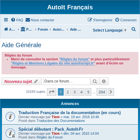
AutoIt Français
FAQ
Nous contacter
S’enregistrer
Connexion
R
Accueil
Portail
Forum
Autoit v3
Aide Générale
Select Language
▼
e
Aide Générale
c
h
Règles du forum
Merci de consulter la section
"Règles du forum"
et plus particulièrement
e
"Règles et Mentions Légales du site autoitscript.fr"
avant d'écrire un
r
message.
.
c
Rechercher
Recherche avanc
Nouveau sujet
h
e
Page
1
sur
204
1
2
3
4
5
204
Suivante
10183 sujets
…
r
Annonces
Traduction Française de la documentation (en cours)
Dernier message par
Tlem
«
mar. 19 avr. 2016 10:46
Posté dans
Traduction des Documentations
Spécial débutant : Pack_AutoIt-Fr
Dernier message par
Tlem
«
dim. 04 avr. 2010 14:04
Posté dans
Règles du Forum