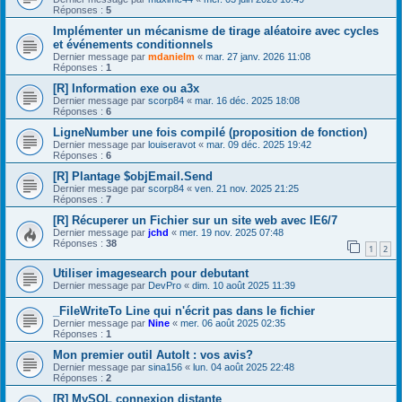
Réponses :
5
Implémenter un mécanisme de tirage aléatoire avec cycles
et événements conditionnels
Dernier message par
mdanielm
«
mar. 27 janv. 2026 11:08
Réponses :
1
[R] Information exe ou a3x
Dernier message par
scorp84
«
mar. 16 déc. 2025 18:08
Réponses :
6
LigneNumber une fois compilé (proposition de fonction)
Dernier message par
louiseravot
«
mar. 09 déc. 2025 19:42
Réponses :
6
[R] Plantage $objEmail.Send
Dernier message par
scorp84
«
ven. 21 nov. 2025 21:25
Réponses :
7
[R] Récuperer un Fichier sur un site web avec IE6/7
Dernier message par
jchd
«
mer. 19 nov. 2025 07:48
Réponses :
38
1
2
Utiliser imagesearch pour debutant
Dernier message par
DevPro
«
dim. 10 août 2025 11:39
_FileWriteTo Line qui n'écrit pas dans le fichier
Dernier message par
Nine
«
mer. 06 août 2025 02:35
Réponses :
1
Mon premier outil AutoIt : vos avis?
Dernier message par
sina156
«
lun. 04 août 2025 22:48
Réponses :
2
[R] MySQL connexion distante