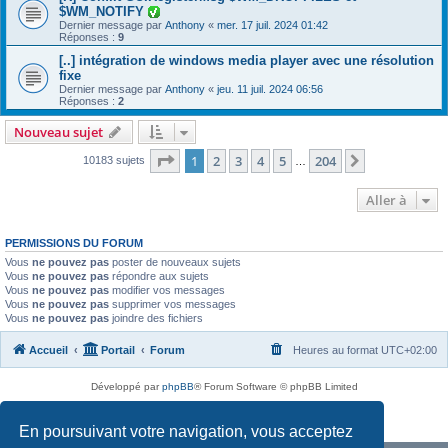
$WM_NOTIFY
Dernier message par
Anthony
«
mer. 17 juil. 2024 01:42
Réponses :
9
[..] intégration de windows media player avec une résolution
fixe
Dernier message par
Anthony
«
jeu. 11 juil. 2024 06:56
Réponses :
2
Nouveau sujet
Page
1
sur
204
1
2
3
4
5
204
Suivante
10183 sujets
…
Aller à
PERMISSIONS DU FORUM
Vous
ne pouvez pas
poster de nouveaux sujets
Vous
ne pouvez pas
répondre aux sujets
Vous
ne pouvez pas
modifier vos messages
Vous
ne pouvez pas
supprimer vos messages
Vous
ne pouvez pas
joindre des fichiers
Accueil
Portail
Forum
Heures au format
UTC+02:00
Développé par
phpBB
® Forum Software © phpBB Limited
Traduit par
phpBB-fr.com
Confidentialité
|
Conditions
En poursuivant votre navigation, vous acceptez