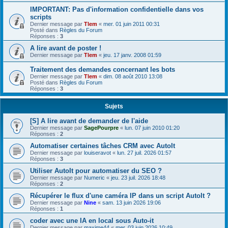
IMPORTANT: Pas d'information confidentielle dans vos
scripts
Dernier message par
Tlem
«
mer. 01 juin 2011 00:31
Posté dans
Règles du Forum
Réponses :
3
A lire avant de poster !
Dernier message par
Tlem
«
jeu. 17 janv. 2008 01:59
Traitement des demandes concernant les bots
Dernier message par
Tlem
«
dim. 08 août 2010 13:08
Posté dans
Règles du Forum
Réponses :
3
Sujets
[S] A lire avant de demander de l'aide
Dernier message par
SagePourpre
«
lun. 07 juin 2010 01:20
Réponses :
2
Automatiser certaines tâches CRM avec AutoIt
Dernier message par
louiseravot
«
lun. 27 juil. 2026 01:57
Réponses :
3
Utiliser AutoIt pour automatiser du SEO ?
Dernier message par
Numeric
«
jeu. 23 juil. 2026 18:48
Réponses :
2
Récupérer le flux d'une caméra IP dans un script AutoIt ?
Dernier message par
Nine
«
sam. 13 juin 2026 19:06
Réponses :
1
coder avec une IA en local sous Auto-it
Dernier message par
maxime44
«
mer. 03 juin 2026 10:49